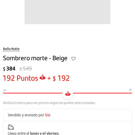
Bella Notte
Sombrero marte - Beige
384
549
$
$
192
Puntos
+
192
$
-
+
Vendido y enviado por
Sisi
Llega entre el
lunes y el viernes
.