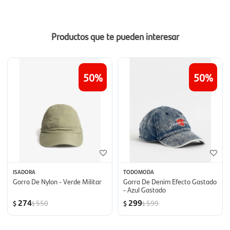
Productos que te pueden interesar
50
50
ISADORA
TODOMODA
Gorra De Nylon - Verde Militar
Gorra De Denim Efecto Gastado
- Azul Gastado
274
299
550
599
$
$
$
$