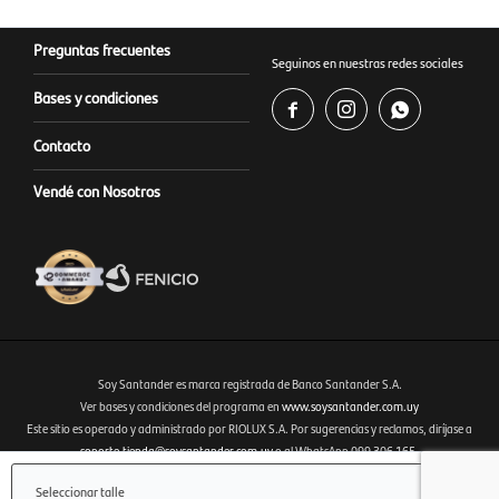
Preguntas frecuentes
Seguinos en nuestras redes sociales
Bases y condiciones



Contacto
Vendé con Nosotros
Soy Santander es marca registrada de Banco Santander S.A.
Ver bases y condiciones del programa en
www.soysantander.com.uy
Este sitio es operado y administrado por RIOLUX S.A. Por sugerencias y reclamos, diríjase a
Fenicio eCommerce Uruguay
soporte.tienda@soysantander.com.uy
o al WhatsApp 099 306 165.
Infórmese sobre la Garantía de Depósitos, en su institución de intermediación financiera, en el
Seleccionar talle
sitio web
www.copab.org.uy
o en el correo electrónico
infocopab@copab.org.uy