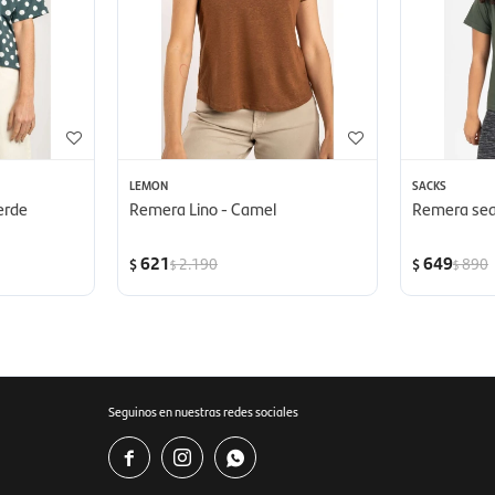
LEMON
SACKS
erde
Remera Lino - Camel
Remera seam
621
649
2.190
890
$
$
$
$
Seguinos en nuestras redes sociales


