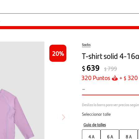
Sacks
20
T-shirt solid 4-16a 
639
$
799
$
320
Puntos
+
320
$
-
Seleccionar talle
Guía de talles
4 A
6 A
8 A