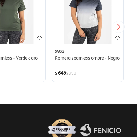
SACKS
RI
less - Verde claro
Remera seamless ombre - Negro
R
D
649
990
$
$
$