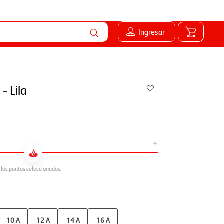
Ingresar
- Lila
+
10 A
12 A
14 A
16 A