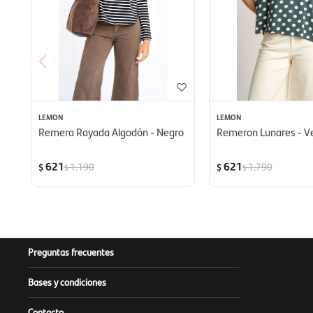
LEMON
LEMON
Remera Rayada Algodón - Negro
Remeron Lunares - V
621
621
1.190
1.790
$
$
$
$
Preguntas frecuentes
Bases y condiciones
Contacto