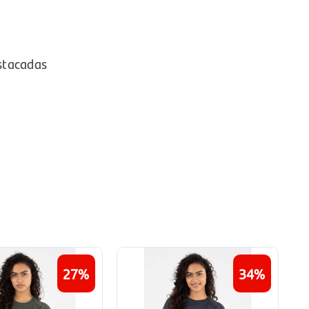
stacadas
27
34