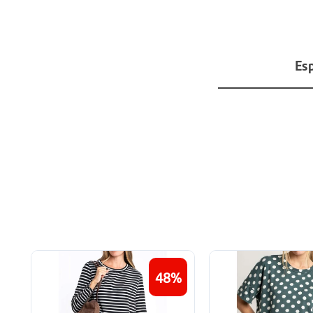
Esp
48