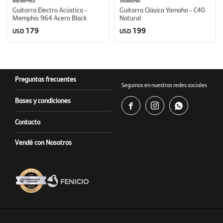
MEMPHIS
YAMAHA
Guitarra Electro Acústica -
Guitarra Clásica Yamaha - C40
Memphis 964 Acero Black
Natural
179
199
USD
USD
Preguntas frecuentes
Seguinos en nuestras redes sociales
Bases y condiciones



Contacto
Vendé con Nosotros