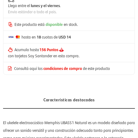
Llega entre el
lunes y el viernes
.
Envío estándar a todo el país.
Este producto está
disponible
en stock.
hasta en
18
cuotas de
USD 14
Acumula hasta
156 Puntos
con tarjetas Soy Santander en esta compra.
Consultá aquí las
condiciones de compra
de este producto
Características destacadas
El ukelele electroacústico Memphis UBASS1 Natural es un modelo diseñado para
ofrecer un sonido versátil y una construcción adecuada tanto para principiantes
como para músicos experimentados. Este ukelele pertenece a la categoría