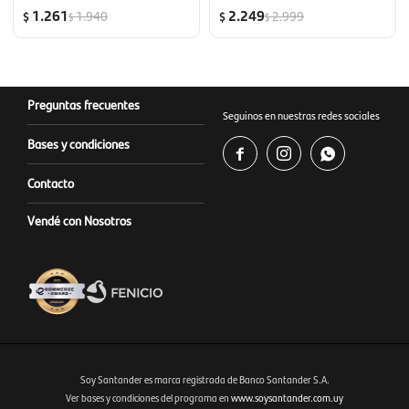
1.261
2.249
1.940
2.999
$
$
$
$
Preguntas frecuentes
Seguinos en nuestras redes sociales
Bases y condiciones



Contacto
Vendé con Nosotros
Soy Santander es marca registrada de Banco Santander S.A.
Ver bases y condiciones del programa en
www.soysantander.com.uy