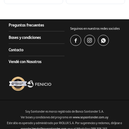
Preguntas frecuentes
Seguinos en nuestras redes sociales
Bases y condiciones



Contacto
Vendé con Nosotros
Soy Santander es marca registrada de Banco Santander S.A.
Ver bases y condiciones del programa en
www.soysantander.com.uy
Este sitio es operado y administrado por RIOLUX S.A. Por sugerencias y reclamos, diríjase a
Fenicio eCommerce Uruguay
soporte.tienda@soysantander.com.uy
o al WhatsApp 099 306 165.