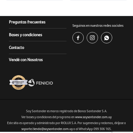
Preguntas frecuentes
Seguinos en nuestras redes sociales
Bases y condiciones



Contacto
Vendé con Nosotros
Soy Santander es marca registrada de Banco Santander S.A.
Ver bases y condiciones del programa en
www.soysantander.com.uy
Este sitio es operado y administrado por RIOLUX S.A. Por sugerencias y reclamos, diríjase a
Fenicio eCommerce Uruguay
soporte.tienda@soysantander.com.uy
o al WhatsApp 099 306 165.