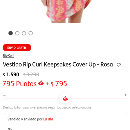
ENVÍO GRATIS
Rip Curl
Vestido Rip Curl Keepsakes Cover Up - Rosa
1.590
3.290
$
$
795
Puntos
+
795
$
-
+
Vendido y enviado por
La Isla