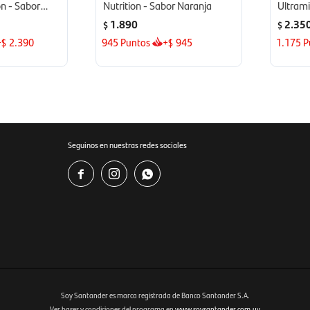
on - Sabor
Nutrition - Sabor Naranja
Ultram
1.890
2.35
$
$
+
2.390
945
Puntos
+
945
1.175
P
$
$
Seguinos en nuestras redes sociales



Soy Santander es marca registrada de Banco Santander S.A.
Ver bases y condiciones del programa en
www.soysantander.com.uy