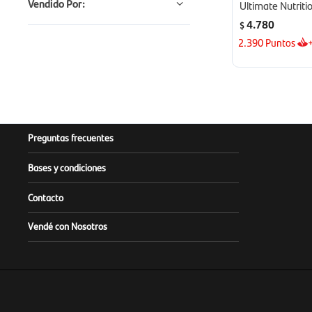
Vendido Por:
Ultimate Nutriti
Limonada
4.780
$
2.390
Puntos
Preguntas frecuentes
Bases y condiciones
Contacto
Vendé con Nosotros