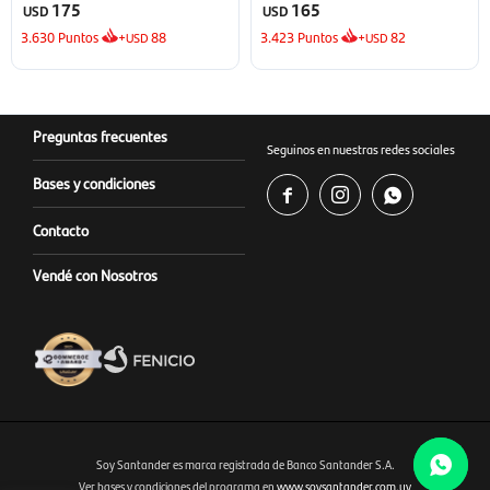
175
165
USD
USD
3.630
Puntos
+
88
3.423
Puntos
+
82
USD
USD
Preguntas frecuentes
Seguinos en nuestras redes sociales
Bases y condiciones



Contacto
Vendé con Nosotros
Soy Santander es marca registrada de Banco Santander S.A.
Ver bases y condiciones del programa en
www.soysantander.com.uy