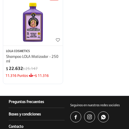
LOLA COSMETICS
Shampoo LOLA Matizador - 250
ml
22.632
25.147
$
$
11.316
Puntos
+
11.316
$
Preguntas frecuentes
Seguinos en nuestras redes sociales
Bases y condiciones



Contacto