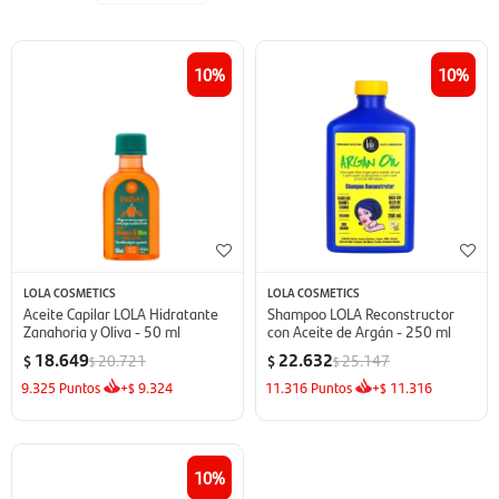
10
10
LOLA COSMETICS
LOLA COSMETICS
Aceite Capilar LOLA Hidratante
Shampoo LOLA Reconstructor
Zanahoria y Oliva - 50 ml
con Aceite de Argán - 250 ml
18.649
22.632
20.721
25.147
$
$
$
$
9.325
Puntos
+
9.324
11.316
Puntos
+
11.316
$
$
10