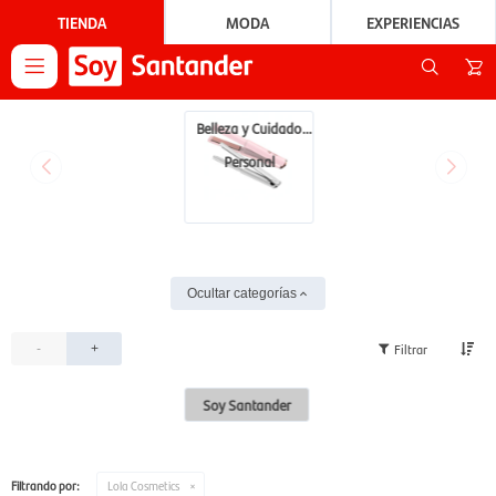
TIENDA
MODA
EXPERIENCIAS

Belleza y Cuidado
Personal
Ocultar categorías
-
+
Soy Santander
Filtrando por:
Lola Cosmetics