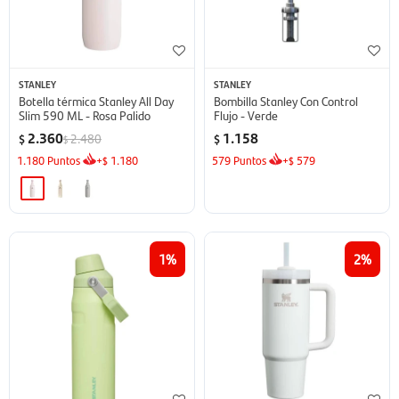
STANLEY
STANLEY
Botella térmica Stanley All Day
Bombilla Stanley Con Control
Slim 590 ML - Rosa Palido
Flujo - Verde
2.360
1.158
2.480
$
$
$
1.180
Puntos
+
1.180
579
Puntos
+
579
$
$
1
2