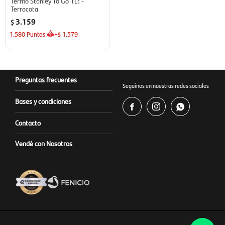
Termo Stanley To Go 1Lt -
Terracota
3.159
$
1.580
Puntos
+
1.579
$
Preguntas frecuentes
Seguinos en nuestras redes sociales
Bases y condiciones



Contacto
Vendé con Nosotros