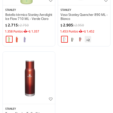
STANLEY
STANLEY
Botella térmica Stanley Aerolight
Vaso Stanley Quencher 890 ML -
Ice Flow 710 ML - Verde Claro
Blanco
2.715
2.905
2.750
2.950
$
$
$
$
1.358
Puntos
+
1.357
1.453
Puntos
+
1.452
$
$
+2
STANLEY