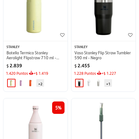
STANLEY
STANLEY
Botella Termica Stanley
Vaso Stanley Flip Straw Tumbler
Aerolight Flipstraw 710 ml -
590 ml - Negro
Pomelo
2.839
2.455
$
$
1.420
Puntos
+
1.419
1.228
Puntos
+
1.227
$
$
+2
+1
5