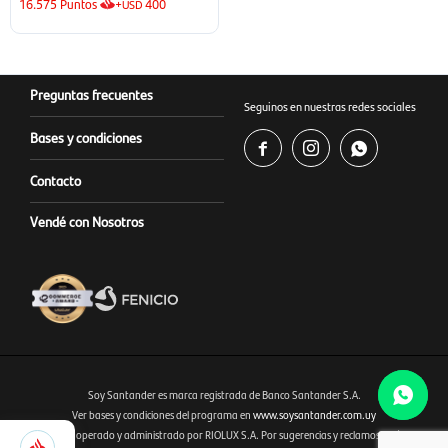
16.575
Puntos
+
400
USD
Preguntas frecuentes
Seguinos en nuestras redes sociales
Bases y condiciones



Contacto
Vendé con Nosotros
Soy Santander es marca registrada de Banco Santander S.A.
Ver bases y condiciones del programa en
www.soysantander.com.uy
747
Este sitio es operado y administrado por RIOLUX S.A. Por sugerencias y reclamos, diríjase a
Fenicio eCommerce Uruguay
Selecciona