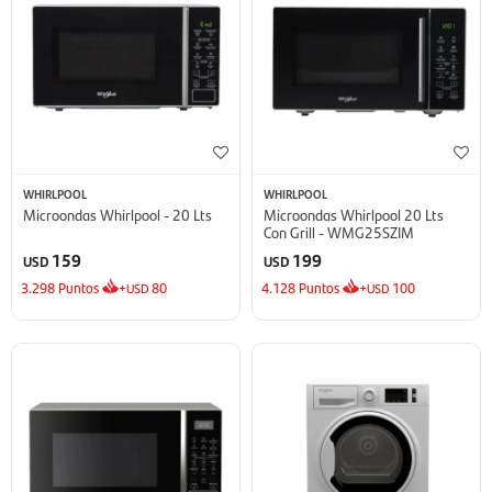
WHIRLPOOL
WHIRLPOOL
Microondas Whirlpool - 20 Lts
Microondas Whirlpool 20 Lts
Con Grill - WMG25SZIM
159
199
USD
USD
3.298
Puntos
+
80
4.128
Puntos
+
100
USD
USD