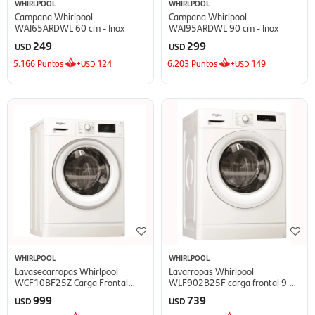
WHIRLPOOL
WHIRLPOOL
Campana Whirlpool
Campana Whirlpool
WAI65ARDWL 60 cm - Inox
WAI95ARDWL 90 cm - Inox
249
299
USD
USD
5.166
Puntos
+
124
6.203
Puntos
+
149
USD
USD
WHIRLPOOL
WHIRLPOOL
Lavasecarropas Whirlpool
Lavarropas Whirlpool
WCF10BF25Z Carga Frontal
WLF902B25F carga frontal 9 kg
10.5 Kg/7 Kg - Blanco
- Blanco
999
739
USD
USD