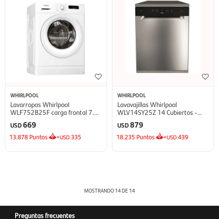
WHIRLPOOL
WHIRLPOOL
Lavarropas Whirlpool
Lavavajillas Whirlpool
WLF752B25F carga frontal 7.5
WLV14SY25Z 14 Cubiertos -
kg - Blanco
Gris
669
879
USD
USD
13.878
Puntos
+
335
18.235
Puntos
+
439
USD
USD
MOSTRANDO
14
DE
14
Preguntas frecuentes