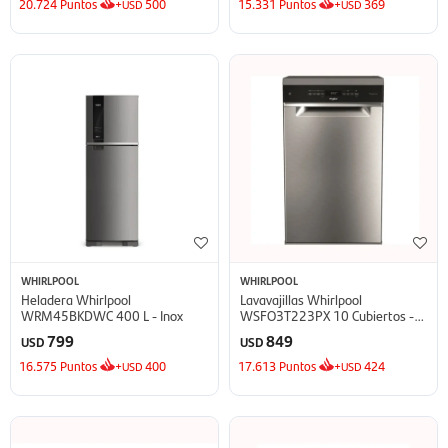
20.724
Puntos
+
500
15.331
Puntos
+
369
USD
USD
WHIRLPOOL
WHIRLPOOL
Heladera Whirlpool
Lavavajillas Whirlpool
WRM45BKDWC 400 L - Inox
WSFO3T223PX 10 Cubiertos -
Inox
799
849
USD
USD
16.575
Puntos
+
400
17.613
Puntos
+
424
USD
USD