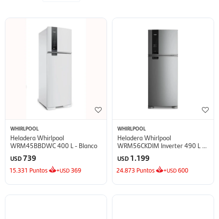
WHIRLPOOL
WHIRLPOOL
Heladera Whirlpool
Heladera Whirlpool
WRM45BBDWC 400 L - Blanco
WRM56CKDIM Inverter 490 L -
Inox
739
1.199
USD
USD
15.331
Puntos
+
369
24.873
Puntos
+
600
USD
USD