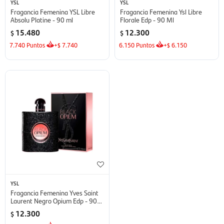
YSL
YSL
Fragancia Femenina YSL Libre
Fragancia Femenina Ysl Libre
Absolu Platine - 90 ml
Florale Edp - 90 Ml
15.480
12.300
$
$
7.740
Puntos
+
7.740
6.150
Puntos
+
6.150
$
$
YSL
Fragancia Femenina Yves Saint
Laurent Negro Opium Edp - 90
ml
12.300
$