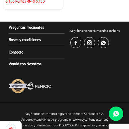
6.150
Puntos
+
6.150
$
Preguntas frecuentes
Seguinos en nuestras redes sociales
Bases y condiciones



Contacto
Vendé con Nosotros
Soy Santander es marca registrada de Banco Santander S.A.
Ver bases y condiciones del programa en
www.soysantander.com.uy
5.400
Este sitio es operado y administrado por RIOLUX S.A. Por sugerencias y reclamos, diríjase a
Fenicio eCommerce Uruguay
Selecciona