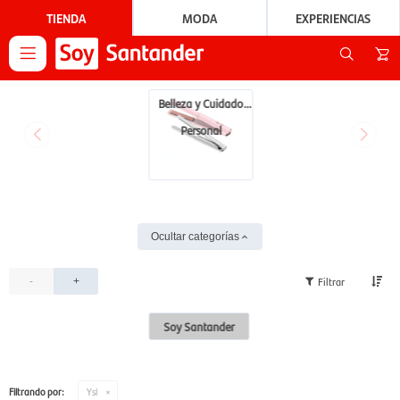
TIENDA
MODA
EXPERIENCIAS

Belleza y Cuidado
Personal
Ocultar categorías
-
+
Soy Santander
Filtrando por:
Ysl