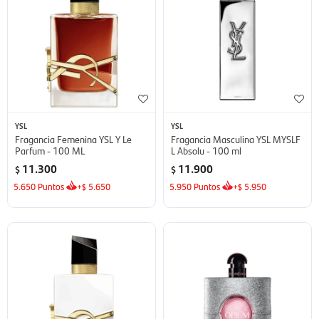
YSL
YSL
Fragancia Femenina YSL Y Le
Fragancia Masculina YSL MYSLF
Parfum - 100 ML
L Absolu - 100 ml
11.300
11.900
$
$
5.650
Puntos
+
5.650
5.950
Puntos
+
5.950
$
$