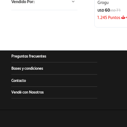
Vendido Por:
Grogu
60
71
USD
USD
1.245
Puntos
Preguntas frecuentes
Bases y condiciones
Contacto
Vendé con Nosotros