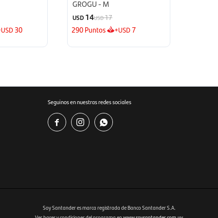
GROGU - M
14
17
USD
USD
+
30
290
Puntos
+
7
USD
USD
Seguinos en nuestras redes sociales



Soy Santander es marca registrada de Banco Santander S.A.
Ver bases y condiciones del programa en
www.soysantander.com.uy