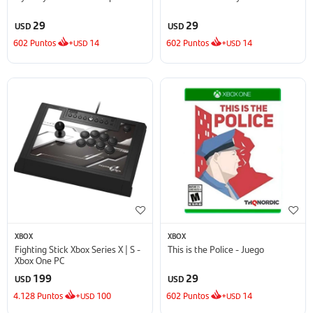
29
29
USD
USD
602
Puntos
+
14
602
Puntos
+
14
USD
USD
XBOX
XBOX
Fighting Stick Xbox Series X | S -
This is the Police - Juego
Xbox One PC
199
29
USD
USD
4.128
Puntos
+
100
602
Puntos
+
14
USD
USD