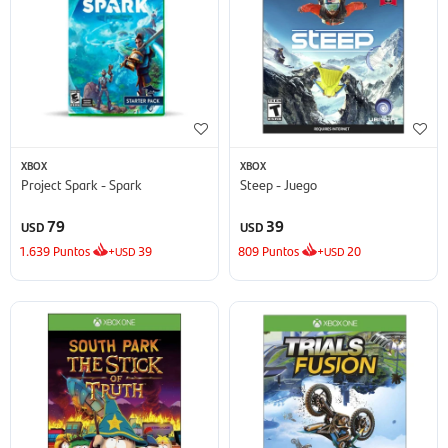
XBOX
XBOX
Project Spark - Spark
Steep - Juego
79
39
USD
USD
1.639
Puntos
+
39
809
Puntos
+
20
USD
USD