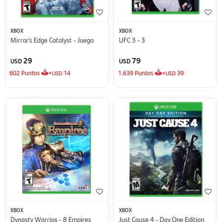
XBOX
XBOX
Mirror's Edge Catalyst - Juego
UFC 3 - 3
29
79
USD
USD
602
Puntos
+
14
1.639
Puntos
+
39
USD
USD
XBOX
XBOX
Dynasty Warrios - 8 Empires
Just Cause 4 - Day One Edition