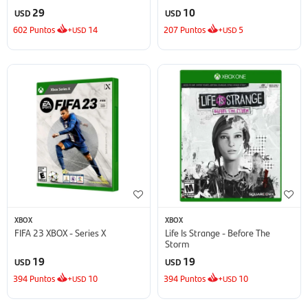
29
10
USD
USD
602
Puntos
+
14
207
Puntos
+
5
USD
USD
XBOX
XBOX
FIFA 23 XBOX - Series X
Life Is Strange - Before The
Storm
19
19
USD
USD
394
Puntos
+
10
394
Puntos
+
10
USD
USD