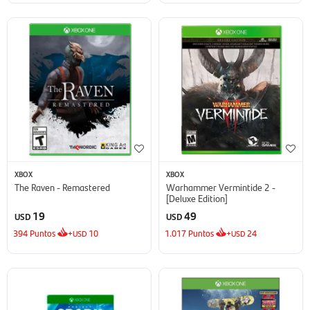
XBOX
XBOX
The Raven - Remastered
Warhammer Vermintide 2 -
[Deluxe Edition]
19
49
USD
USD
394
Puntos
+
10
1.017
Puntos
+
24
USD
USD