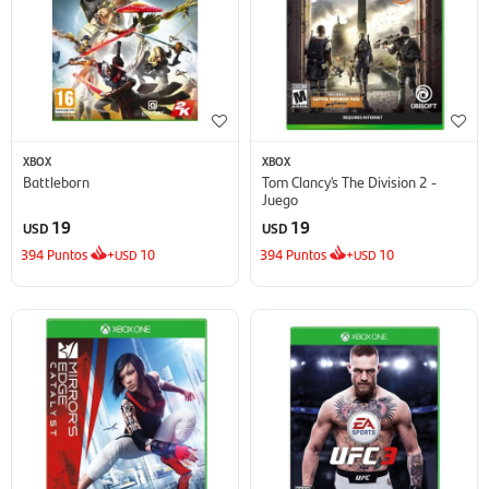
XBOX
XBOX
Battleborn
Tom Clancy's The Division 2 -
Juego
19
19
USD
USD
394
Puntos
+
10
394
Puntos
+
10
USD
USD