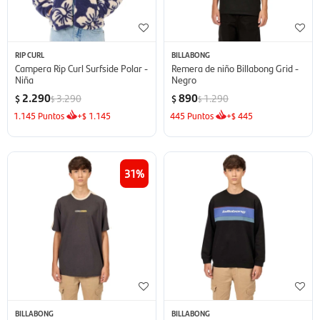
RIP CURL
BILLABONG
Campera Rip Curl Surfside Polar -
Remera de niño Billabong Grid -
Niña
Negro
2.290
890
3.290
1.290
$
$
$
$
1.145
Puntos
+
1.145
445
Puntos
+
445
$
$
31
BILLABONG
BILLABONG