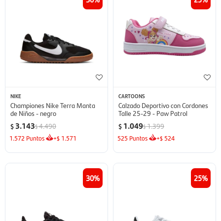
NIKE
CARTOONS
Championes Nike Terra Manta
Calzado Deportivo con Cordones
de Niños - negro
Talle 25-29 - Paw Patrol
3.143
1.049
4.490
1.399
$
$
$
$
1.572
Puntos
+
1.571
525
Puntos
+
524
$
$
30
25