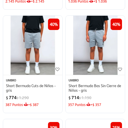
2.145
Puntos
+
2.145
1.036
Puntos
+
1.036
$
$
40
40
UMBRO
UMBRO
Short Bermuda Cuts de Niños -
Short Bermuda Bas Sin Cierre de
gris
Niños - gris
774
714
1.290
1.190
$
$
$
$
387
Puntos
+
387
357
Puntos
+
357
$
$
30
25