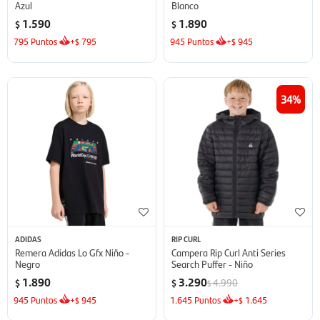
Azul
Blanco
1.590
1.890
$
$
795
Puntos
+
795
945
Puntos
+
945
$
$
34
ADIDAS
RIP CURL
Remera Adidas Lo Gfx Niño -
Campera Rip Curl Anti Series
Negro
Search Puffer - Niño
1.890
3.290
4.990
$
$
$
945
Puntos
+
945
1.645
Puntos
+
1.645
$
$