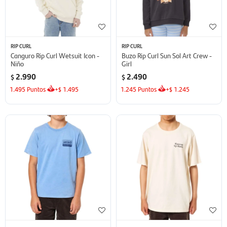
RIP CURL
RIP CURL
Canguro Rip Curl Wetsuit Icon -
Buzo Rip Curl Sun Sol Art Crew -
Niño
Girl
2.990
2.490
$
$
1.495
Puntos
+
1.495
1.245
Puntos
+
1.245
$
$