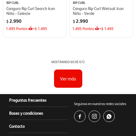
RIP CURL
RIP CURL
Canguro Rip Curl Search Icon
Canguro Rip Curl Wetsuit Icon
Niño - Celeste
Niño - Verde
2.990
2.990
$
$
1.495
Puntos
+
1.495
1.495
Puntos
+
1.495
$
$
MOSTRANDO
60
DE
672
Ver más
Preguntas frecuentes
Seguinos en nuestras redes sociales
Bases y condiciones



Contacto