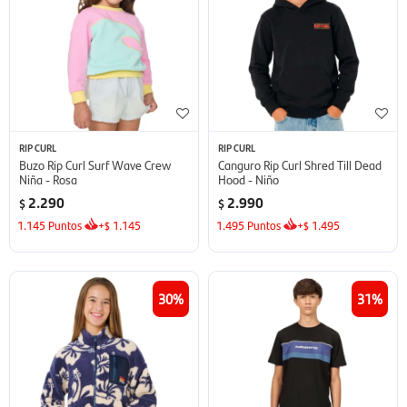
RIP CURL
RIP CURL
Buzo Rip Curl Surf Wave Crew
Canguro Rip Curl Shred Till Dead
Niña - Rosa
Hood - Niño
2.290
2.990
$
$
1.145
Puntos
+
1.145
1.495
Puntos
+
1.495
$
$
30
31