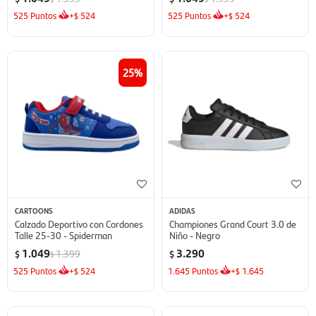
525
Puntos
+
524
525
Puntos
+
524
$
$
25
CARTOONS
ADIDAS
Calzado Deportivo con Cordones
Championes Grand Court 3.0 de
Talle 25-30 - Spiderman
Niño - Negro
1.049
3.290
1.399
$
$
$
525
Puntos
+
524
1.645
Puntos
+
1.645
$
$