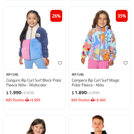
26
35
RIP CURL
RIP CURL
Canguro Rip Curl Surf Block Polar
Campera Rip Curl Surf Magic
Fleece Niño - Multicolor
Polar Fleece - Niña
1.990
1.890
2.690
2.890
$
$
$
$
995
Puntos
+
995
945
Puntos
+
945
$
$