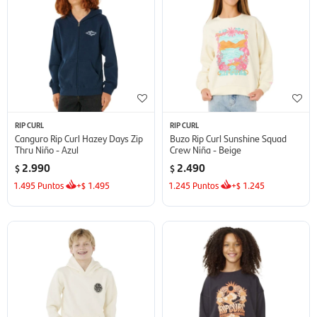
RIP CURL
RIP CURL
Canguro Rip Curl Hazey Days Zip
Buzo Rip Curl Sunshine Squad
Thru Niño - Azul
Crew Niña - Beige
2.990
2.490
$
$
1.495
Puntos
+
1.495
1.245
Puntos
+
1.245
$
$