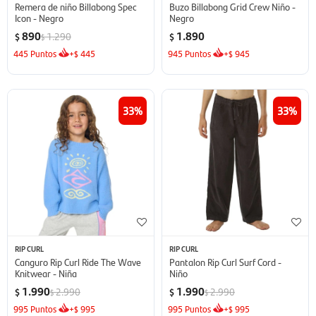
Remera de niño Billabong Spec
Buzo Billabong Grid Crew Niño -
Icon - Negro
Negro
890
1.890
1.290
$
$
$
445
Puntos
+
445
945
Puntos
+
945
$
$
33
33
RIP CURL
RIP CURL
Canguro Rip Curl Ride The Wave
Pantalon Rip Curl Surf Cord -
Knitwear - Niña
Niño
1.990
1.990
2.990
2.990
$
$
$
$
995
Puntos
+
995
995
Puntos
+
995
$
$