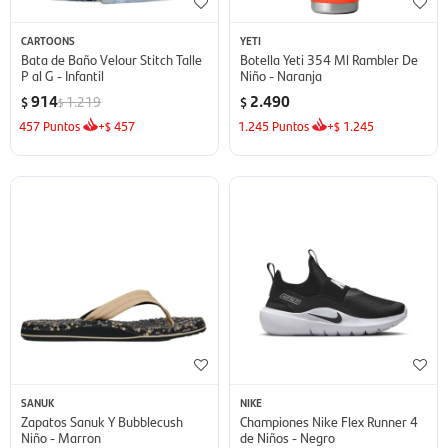
CARTOONS
YETI
Bata de Baño Velour Stitch Talle
Botella Yeti 354 Ml Rambler De
P al G - Infantil
Niño - Naranja
914
2.490
1.219
$
$
$
457
Puntos
+
457
1.245
Puntos
+
1.245
$
$
SANUK
NIKE
Zapatos Sanuk Y Bubblecush
Championes Nike Flex Runner 4
Niño - Marron
de Niños - Negro