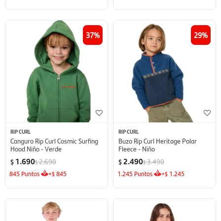
37
29
RIP CURL
RIP CURL
Canguro Rip Curl Cosmic Surfing
Buzo Rip Curl Heritage Polar
Hood Niño - Verde
Fleece - Niño
1.690
2.490
2.690
3.490
$
$
$
$
845
Puntos
+
845
1.245
Puntos
+
1.245
$
$