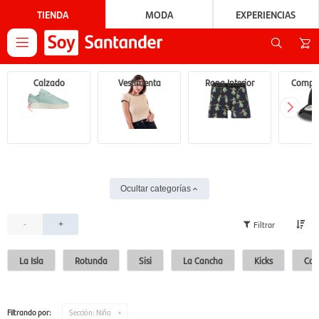
TIENDA
MODA
EXPERIENCIAS

Calzado
Vestimenta
Ropa Interior
Compl
Ocultar categorías
-
+
La Isla
Rotunda
Sisi
La Cancha
Kicks
Car
Filtrando por:
Sección:
Niño