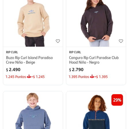
RIP CURL
RIP CURL
Buzo Rip Curl Island Paradiso
Canguro Rip Curl Paradise Club
Crew Niño - Beige
Hood Niño - Negro
2.490
2.790
$
$
1.245
Puntos
+
1.245
1.395
Puntos
+
1.395
$
$
29