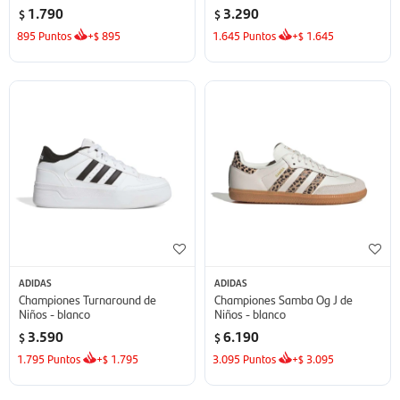
1.790
3.290
$
$
895
Puntos
+
895
1.645
Puntos
+
1.645
$
$
ADIDAS
ADIDAS
Championes Turnaround de
Championes Samba Og J de
Niños - blanco
Niños - blanco
3.590
6.190
$
$
1.795
Puntos
+
1.795
3.095
Puntos
+
3.095
$
$