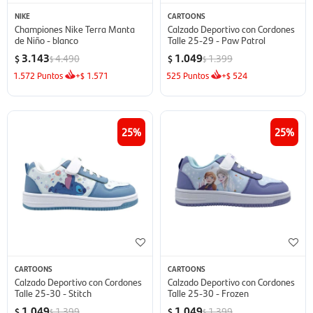
NIKE
CARTOONS
Championes Nike Terra Manta
Calzado Deportivo con Cordones
de Niño - blanco
Talle 25-29 - Paw Patrol
3.143
1.049
4.490
1.399
$
$
$
$
1.572
Puntos
+
1.571
525
Puntos
+
524
$
$
25
25
CARTOONS
CARTOONS
Calzado Deportivo con Cordones
Calzado Deportivo con Cordones
Talle 25-30 - Stitch
Talle 25-30 - Frozen
1.049
1.049
1.399
1.399
$
$
$
$