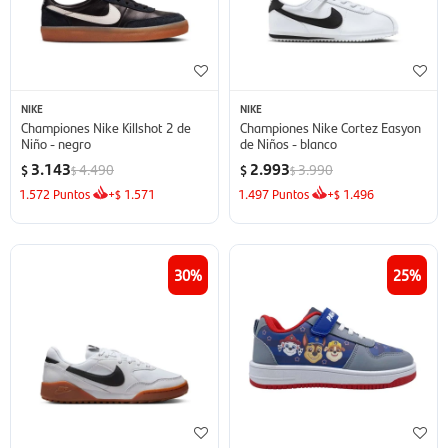
NIKE
NIKE
Championes Nike Killshot 2 de
Championes Nike Cortez Easyon
Niño - negro
de Niños - blanco
3.143
2.993
4.490
3.990
$
$
$
$
1.572
Puntos
+
1.571
1.497
Puntos
+
1.496
$
$
30
25