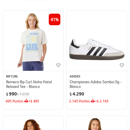
41
RIP CURL
ADIDAS
Remera Rip Curl Aloha Hotel
Championes Adidas Samba Og -
Relaxed Tee - Blanco
Blanco
990
4.290
1.690
$
$
$
495
Puntos
+
495
2.145
Puntos
+
2.145
$
$