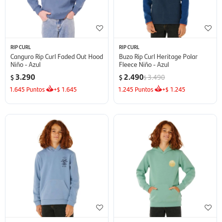
RIP CURL
RIP CURL
Canguro Rip Curl Faded Out Hood
Buzo Rip Curl Heritage Polar
Niño - Azul
Fleece Niño - Azul
3.290
2.490
3.490
$
$
$
1.645
Puntos
+
1.645
1.245
Puntos
+
1.245
$
$