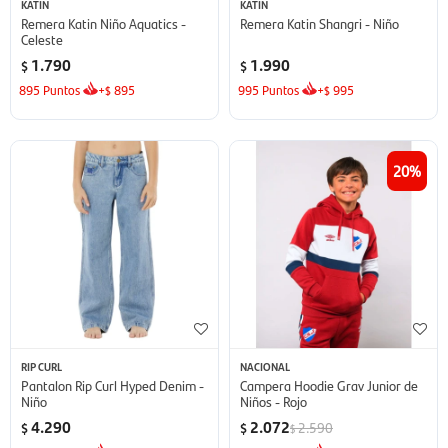
KATIN
KATIN
Remera Katin Niño Aquatics -
Remera Katin Shangri - Niño
Celeste
1.790
1.990
$
$
895
Puntos
+
895
995
Puntos
+
995
$
$
20
RIP CURL
NACIONAL
Pantalon Rip Curl Hyped Denim -
Campera Hoodie Grav Junior de
Niño
Niños - Rojo
4.290
2.072
2.590
$
$
$