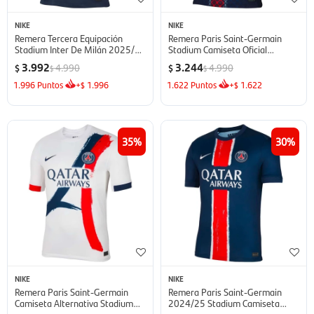
NIKE
NIKE
Remera Tercera Equipación
Remera Paris Saint-Germain
Stadium Inter De Milán 2025/26
Stadium Camiseta Oficial
de Hombre - azul
Camiseta 2025/26 de Hombre -
3.992
3.244
4.990
4.990
$
$
$
$
azul
1.996
Puntos
+
1.996
1.622
Puntos
+
1.622
$
$
35
30
NIKE
NIKE
Remera Paris Saint-Germain
Remera Paris Saint-Germain
Camiseta Alternativa Stadium
2024/25 Stadium Camiseta
Camiseta 24/25 de Hombre -
Oficial de Hombre - azul