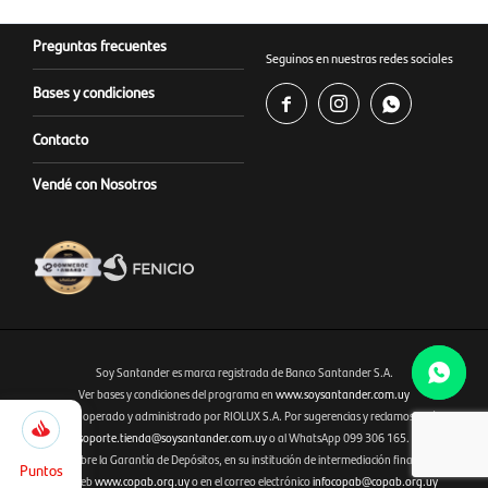
Preguntas frecuentes
Seguinos en nuestras redes sociales
Bases y condiciones



Contacto
Vendé con Nosotros
Soy Santander es marca registrada de Banco Santander S.A.
Ver bases y condiciones del programa en
www.soysantander.com.uy
1.495
Este sitio es operado y administrado por RIOLUX S.A. Por sugerencias y reclamos, diríjase a
Fenicio eCommerce Uruguay
Selecciona
soporte.tienda@soysantander.com.uy
o al WhatsApp 099 306 165.
Cerrar
la
Infórmese sobre la Garantía de Depósitos, en su institución de intermediación financiera, en el
cantidad
Puntos
sitio web
www.copab.org.uy
o en el correo electrónico
infocopab@copab.org.uy
de puntos