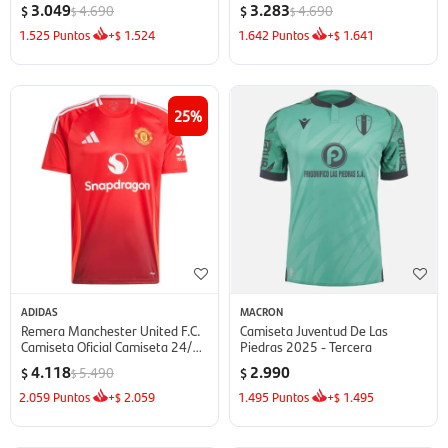
3.049
3.283
4.690
4.690
$
$
$
$
blanco
1.525
Puntos
+
1.524
1.642
Puntos
+
1.641
$
$
25
ADIDAS
MACRON
Remera Manchester United F.C.
Camiseta Juventud De Las
Camiseta Oficial Camiseta 24/25
Piedras 2025 - Tercera
de Hombre - multicolor
4.118
2.990
5.490
$
$
$
2.059
Puntos
+
2.059
1.495
Puntos
+
1.495
$
$