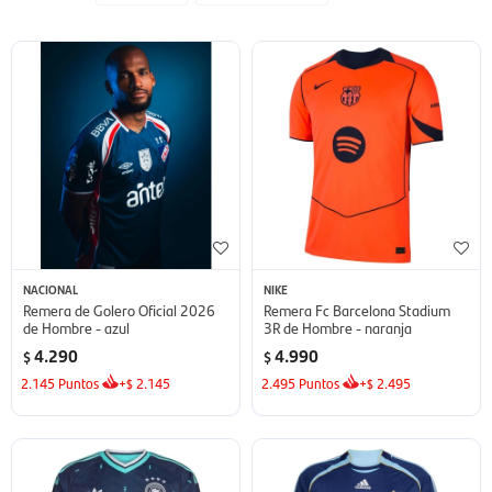
NACIONAL
NIKE
Remera de Golero Oficial 2026
Remera Fc Barcelona Stadium
de Hombre - azul
3R de Hombre - naranja
4.290
4.990
$
$
2.145
Puntos
+
2.145
2.495
Puntos
+
2.495
$
$