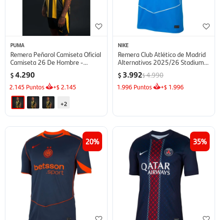
PUMA
NIKE
Remera Peñarol Camiseta Oficial
Remera Club Atlético de Madrid
Camiseta 26 De Hombre -
Alternativos 2025/26 Stadium
Hombre
de Hombre - azul
4.290
3.992
4.990
$
$
$
2.145
Puntos
+
2.145
1.996
Puntos
+
1.996
$
$
+2
20
35