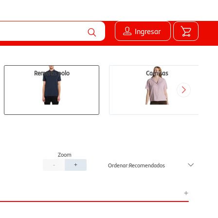
Ingresar
Remeras polo
Camisas
Recomendados
-
+
+