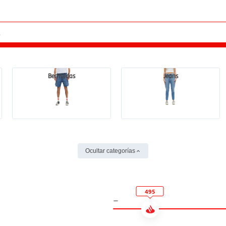
Bermudas
Jeans
Ocultar categorías
495
-