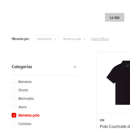
La Isla
Quitar filtros
Filtrando por:
Vestimenta
Remeras polo
Categorías
Remeras
Shorts
Bermudas
Jeans
Remeras polo
ON
Camisas
Polo Courtside 