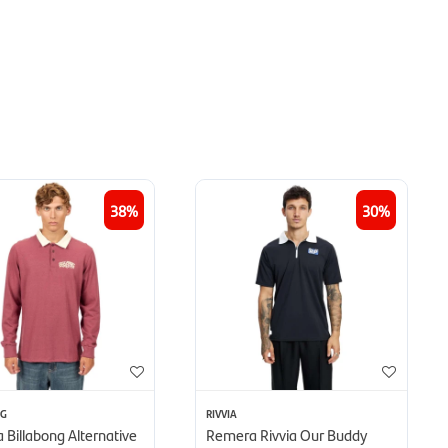
38
30
NG
RIVVIA
Billabong Alternative
Remera Rivvia Our Buddy