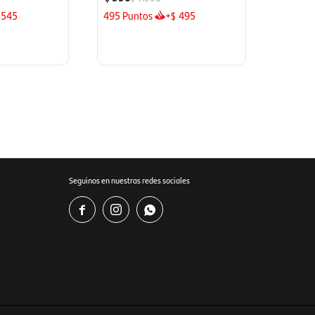
545
495
Puntos
+
495
$
Seguinos en nuestras redes sociales


