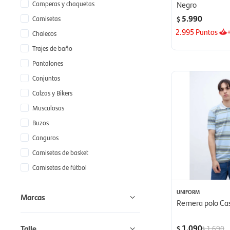
Camperas y chaquetas
Negro
5.990
Camisetas
$
2.995
Puntos
Chalecos
Trajes de baño
Pantalones
Conjuntos
Calzas y Bikers
Musculosas
Buzos
Canguros
Camisetas de basket
Camisetas de fútbol
UNIFORM
Marcas
Remera polo Cas
1.090
Talle
1.690
$
$