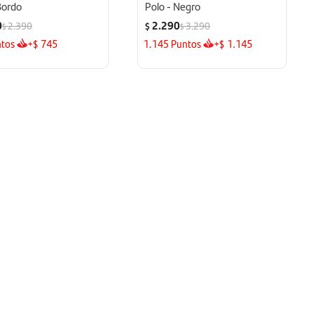
Bordo
Polo - Negro
0
2.290
2.390
3.290
$
$
$
tos
+
745
1.145
Puntos
+
1.145
$
$