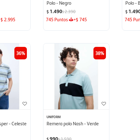
Polo - Negro
Polo - 
1.490
1.49
2.390
$
$
$
+
2.995
745
Puntos
+
745
745
Pun
$
$
36
38
UNIFORM
per - Celeste
Remera polo Nash - Verde
990
1.590
$
$