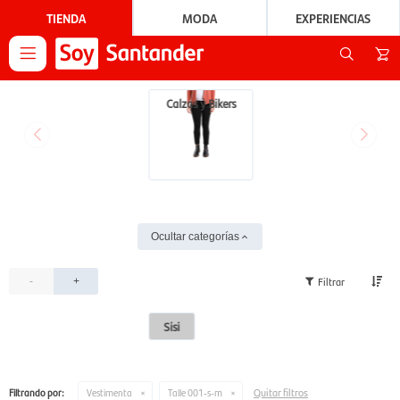
TIENDA
MODA
EXPERIENCIAS

Calzas y Bikers
Ocultar categorías
-
+
Sisi
Quitar filtros
Filtrando por:
Vestimenta
Talle 001-s-m