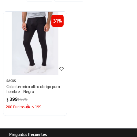
31
SACKS
Calza térmica ultra abrigo para
hombre - Negro
399
579
$
$
200
Puntos
+
199
$
Preguntas frecuentes