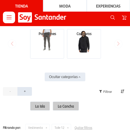
TIENDA
MODA
EXPERIENCIAS

Pantalones
Canguros
Ocultar categorías
-
+
La Isla
La Cancha
Quitar filtros
Filtrando por:
Vestimenta
Talle 12