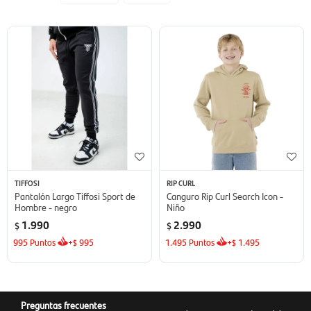
TIFFOSI
RIP CURL
Pantalón Largo Tiffosi Sport de
Canguro Rip Curl Search Icon -
Hombre - negro
Niño
1.990
2.990
$
$
995
Puntos
+
995
1.495
Puntos
+
1.495
$
$
Preguntas frecuentes