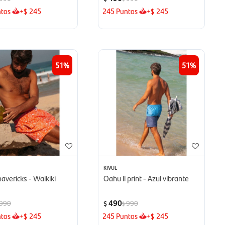
tos
+
245
245
Puntos
+
245
$
$
51
51
KIVUL
avericks - Waikiki
Oahu ll print - Azul vibrante
490
990
990
$
$
tos
+
245
245
Puntos
+
245
$
$