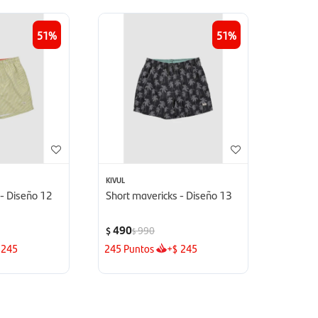
51
51
KIVUL
 - Diseño 12
Short mavericks - Diseño 13
490
990
$
$
245
245
Puntos
+
245
$