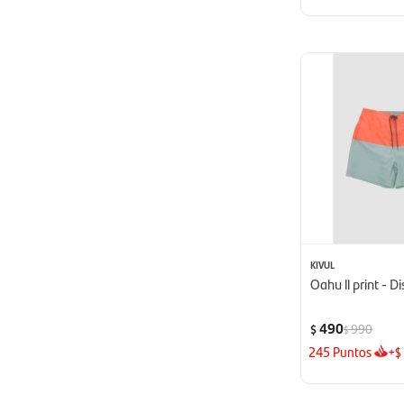
KIVUL
Oahu ll print - D
490
990
$
$
245
Puntos
+
$