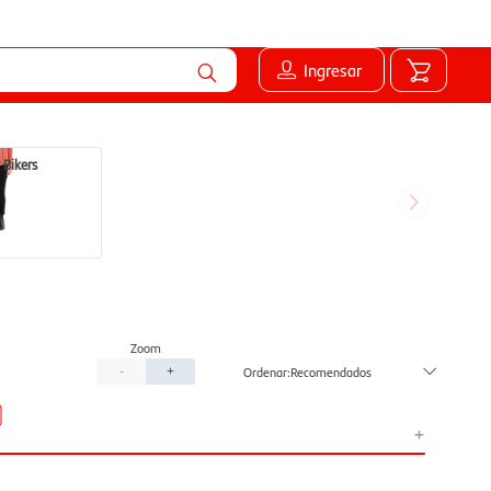
Ingresar
 Bikers
Recomendados
-
+
+