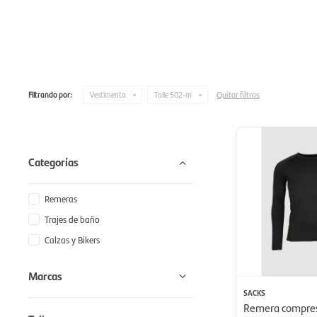
Quitar filtros
Filtrando por:
Vestimenta
Talle 502-m
Categorías
Remeras
Trajes de baño
Calzas y Bikers
Marcas
SACKS
Remera compres