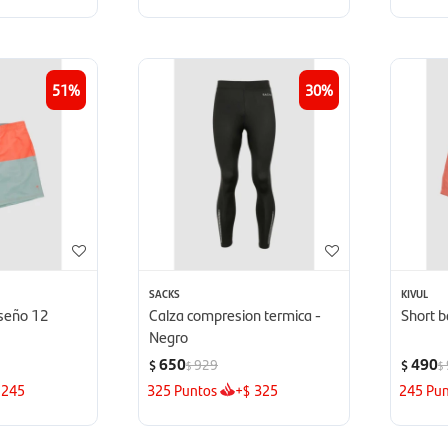
51
30
SACKS
KIVUL
iseño 12
Calza compresion termica -
Short b
Negro
650
490
929
$
$
$
$
245
325
Puntos
+
325
245
Pun
$