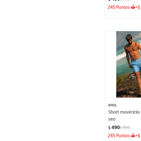
245
Puntos
+
$
KIVUL
Short mavericks
sea
490
990
$
$
245
Puntos
+
$