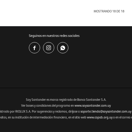
MOSTRANDO
18
DE
18
Seguinos en nuestras redes sociales



Soy Santander es marca registrada de Banco Santander S.A.
Ver bases y condiciones del programa en
www.soysantander.com.uy
istrado por RIOLUX S.A. Por sugerencias y reclamos, diríjase a
soporte.tienda@soysantander.com.uy
tos, en su institución de intermediación financiera, en el sitio web
www.copab.org.uy
o en el correo 