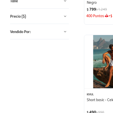
Talle
Negro
799
1.249
$
$
400
Puntos
+
Precio
($)
$
Vendido Por:
KIVUL
Short basic - Cel
490
990
$
$