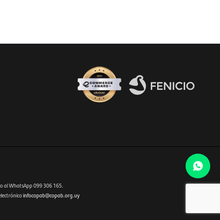
Fenicio eCommerce Uruguay
o al WhatsApp 099 306 165.
electrónico
infocopab@copab.org.uy