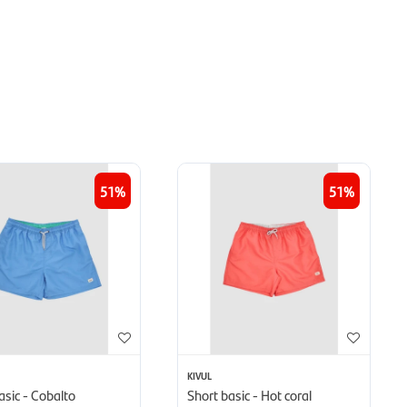
51
51
KIVUL
asic - Cobalto
Short basic - Hot coral