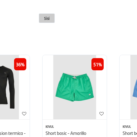
Sisi
36
51
KIVUL
KIVUL
ion termica -
Short basic - Amarillo
Short b