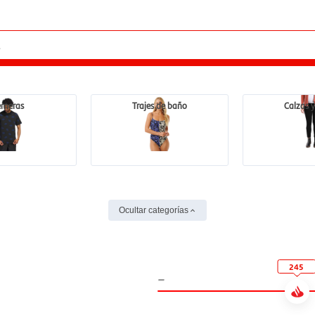
emeras
Trajes de baño
Calzas y
Ocultar categorías
245
-