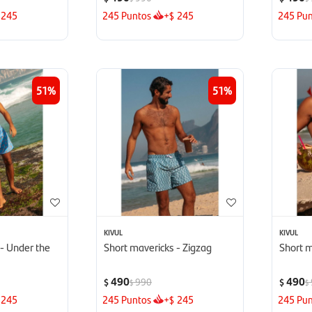
245
245
Puntos
+
245
245
Pun
$
51
51
KIVUL
KIVUL
 - Under the
Short mavericks - Zigzag
Short m
490
490
990
$
$
$
$
245
245
Puntos
+
245
245
Pun
$