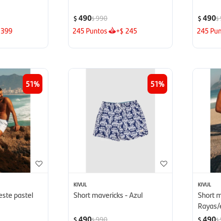
490
490
990
$
$
$
$
399
245
Puntos
+
245
245
Pun
$
51
51
KIVUL
KIVUL
este pastel
Short mavericks - Azul
Short m
Rayas/
490
490
990
$
$
$
$