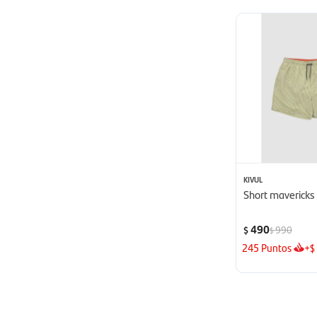
KIVUL
Short mavericks
490
990
$
$
245
Puntos
+
$