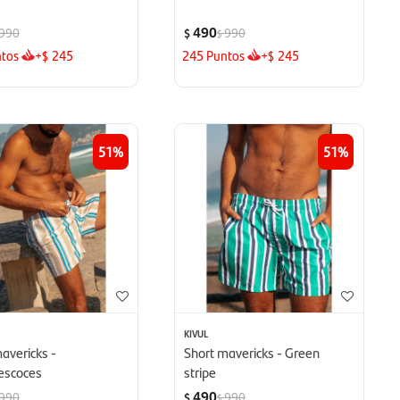
490
990
990
$
$
tos
+
245
245
Puntos
+
245
$
$
51
51
KIVUL
avericks -
Short mavericks - Green
escoces
stripe
490
990
990
$
$