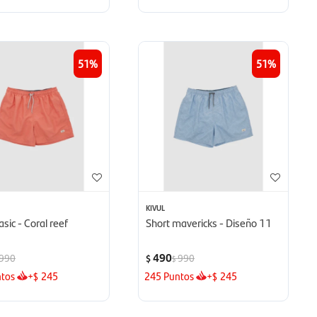
51
51
KIVUL
asic - Coral reef
Short mavericks - Diseño 11
490
990
990
$
$
tos
+
245
245
Puntos
+
245
$
$