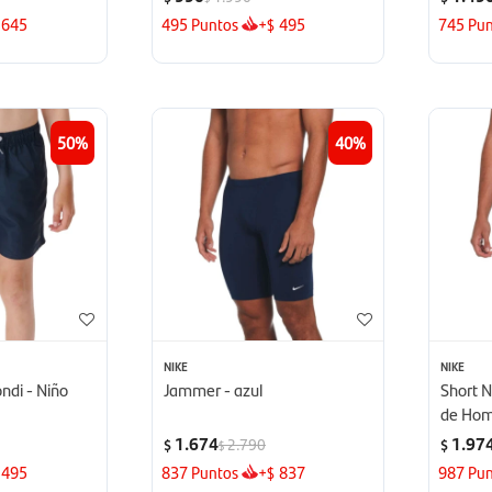
645
495
Puntos
+
495
745
Pun
$
50
40
NIKE
NIKE
ondi - Niño
Jammer - azul
Short N
de Hom
1.674
1.97
2.790
$
$
$
495
837
Puntos
+
837
987
Pun
$