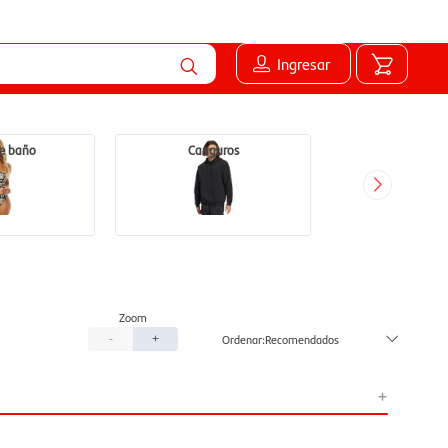
Ingresar
de baño
Canguros
Recomendados
-
+
+