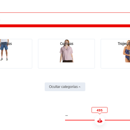
rmudas
Camisas
Trajes 
Ocultar categorías
495
-