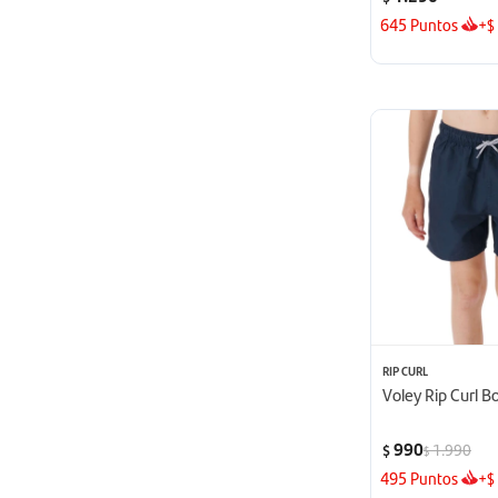
645
Puntos
+
$
RIP CURL
Voley Rip Curl B
990
1.990
$
$
495
Puntos
+
$