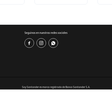
Seguinos en nuestras redes sociales



Soy Santander es marca registrada de Banco Santander S.A.
Ver bases y condiciones del programa en
www.soysantander.com.uy
istrado por RIOLUX S.A. Por sugerencias y reclamos, diríjase a
soporte.tienda@soysantander.com.uy
tos, en su institución de intermediación financiera, en el sitio web
www.copab.org.uy
o en el correo 