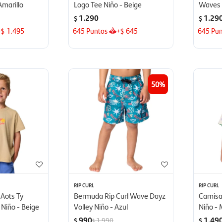
Amarillo
Logo Tee Niño - Beige
Waves 
1.290
1.29
$
$
+
1.495
645
Puntos
+
645
645
Pun
$
$
50
RIP CURL
RIP CURL
 Aots Ty
Bermuda Rip Curl Wave Dayz
Camisa
 Niño - Beige
Volley Niño - Azul
Niño - 
990
1.49
1.990
$
$
$