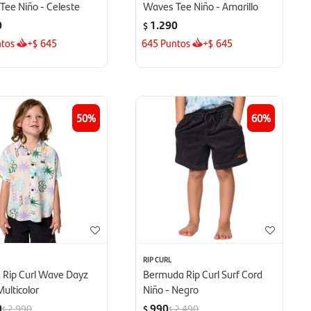
Tee Niño - Celeste
Waves Tee Niño - Amarillo
0
1.290
$
tos
+
645
645
Puntos
+
645
$
$
50
60
RIP CURL
 Rip Curl Wave Dayz
Bermuda Rip Curl Surf Cord
Multicolor
Niño - Negro
0
990
2.990
2.490
$
$
$