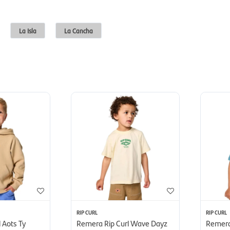
La Isla
La Cancha
RIP CURL
RIP CURL
 Aots Ty
Remera Rip Curl Wave Dayz
Remera 