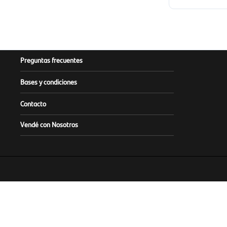
Preguntas frecuentes
Bases y condiciones
Contacto
Vendé con Nosotros
Este sitio es operado y admin
Infórmese sobre la Garantía de Depósi