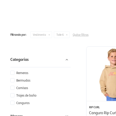
Quitar filtros
Filtrando por:
Vestimenta
Talle 6
Categorías
Remeras
Bermudas
Camisas
Trajes de baño
Canguros
RIP CURL
Canguro Rip Curl
Marcas