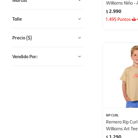
Williams Niño - 
2.990
$
Talle
1.495
Puntos
Precio
($)
Vendido Por:
RIP CURL
Remera Rip Curl
Williams Art Tee
1.290
$