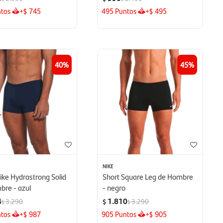
tos
+
745
495
Puntos
+
495
$
$
40
45
NIKE
ike Hydrastrong Solid
Short Square Leg de Hombre
bre - azul
- negro
4
1.810
3.290
3.290
$
$
$
tos
+
987
905
Puntos
+
905
$
$