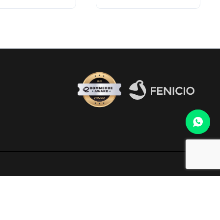
Fenicio eCommerce Uruguay
o al WhatsApp 099 306 165.
electrónico
infocopab@copab.org.uy