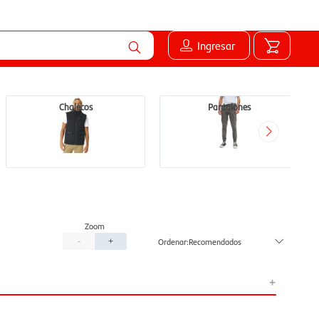
Ingresar
Chalecos
Pantalones
Recomendados
-
+
+