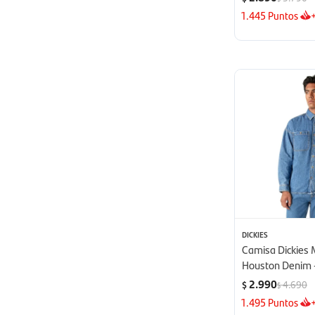
1.445
Puntos
DICKIES
Camisa Dickies
Houston Denim -
2.990
4.690
$
$
1.495
Puntos