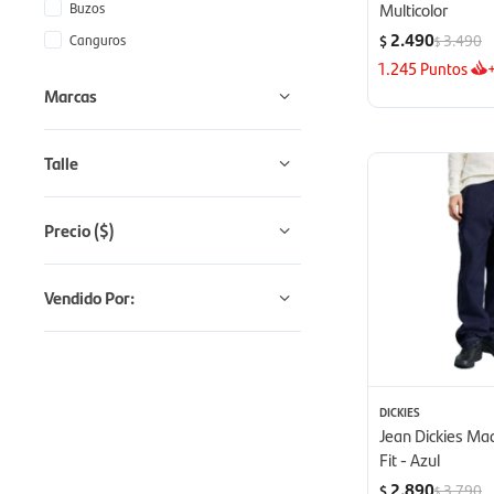
Buzos
Multicolor
2.490
Canguros
3.490
$
$
1.245
Puntos
Marcas
Talle
Precio
($)
Vendido Por:
DICKIES
Jean Dickies Ma
Fit - Azul
2.890
3.790
$
$