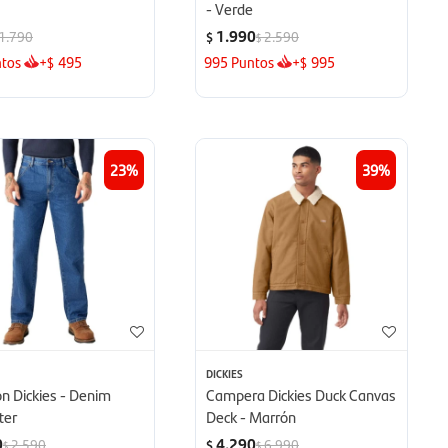
- Verde
1.990
1.790
2.590
$
$
tos
+
495
995
Puntos
+
995
$
$
23
39
DICKIES
n Dickies - Denim
Campera Dickies Duck Canvas
ter
Deck - Marrón
0
4.290
2.590
6.990
$
$
$