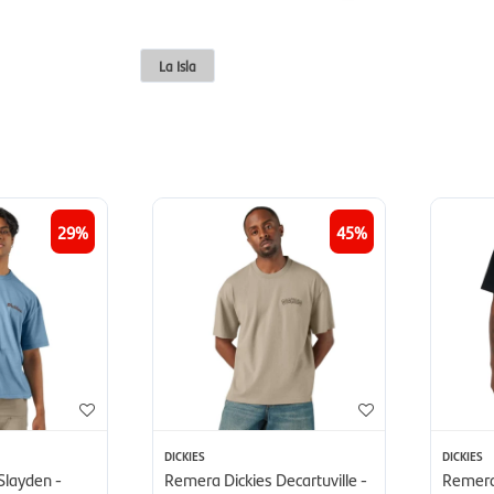
La Isla
29
45
DICKIES
DICKIES
Slayden -
Remera Dickies Decartuville -
Remera 