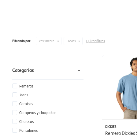
Quitar filtros
Filtrando por:
Vestimenta
Dickies
Categorías
Remeras
Jeans
Camisas
Camperas y chaquetas
Chalecos
DICKIES
Pantalones
Remera Dickies 