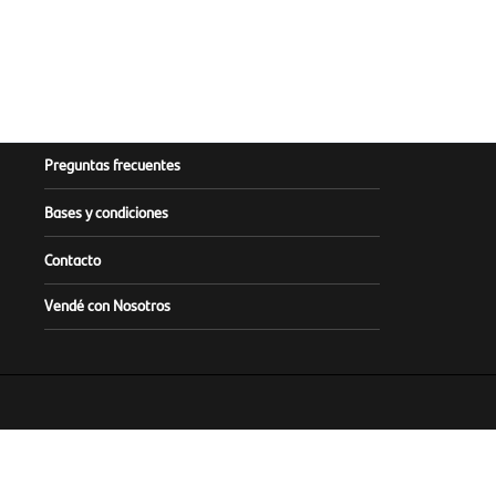
Preguntas frecuentes
Bases y condiciones
Contacto
Vendé con Nosotros
Este sitio es operado y admin
Infórmese sobre la Garantía de Depósi