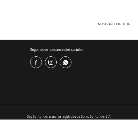
MOSTRANDO
16
DE
16
Seguinos en nuestras redes sociales



Soy Santander es marca registrada de Banco Santander S.A.
Ver bases y condiciones del programa en
www.soysantander.com.uy
istrado por RIOLUX S.A. Por sugerencias y reclamos, diríjase a
soporte.tienda@soysantander.com.uy
tos, en su institución de intermediación financiera, en el sitio web
www.copab.org.uy
o en el correo 