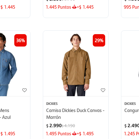
+
1.445
1.445
Puntos
+
1.445
995
Pun
$
$
36
29
DICKIES
DICKIES
 Mens
Camisa Dickies Duck Canvas -
Canguro
 Azul
Marrón
2.990
2.49
4.190
$
$
$
+
1.495
1.495
Puntos
+
1.495
1.245
P
$
$