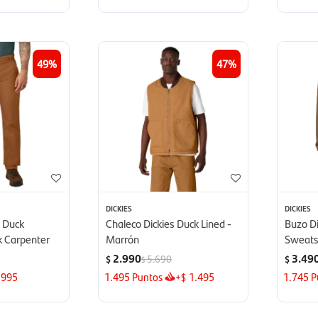
49
47
DICKIES
DICKIES
s Duck
Chaleco Dickies Duck Lined -
Buzo Di
k Carpenter
Marrón
Sweatsh
2.990
3.49
5.690
$
$
$
995
1.495
Puntos
+
1.495
1.745
P
$