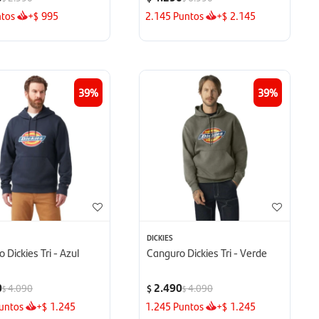
tos
+
995
2.145
Puntos
+
2.145
$
$
39
39
DICKIES
 Dickies Tri - Azul
Canguro Dickies Tri - Verde
0
2.490
4.090
4.090
$
$
$
untos
+
1.245
1.245
Puntos
+
1.245
$
$