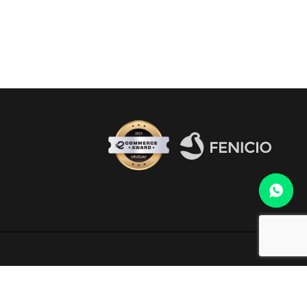
Fenicio eCommerce Uruguay
o al WhatsApp 099 306 165.
electrónico
infocopab@copab.org.uy