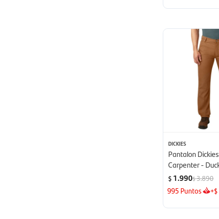
DICKIES
Pantalon Dickie
Carpenter - Duc
1.990
3.890
$
$
995
Puntos
+
$