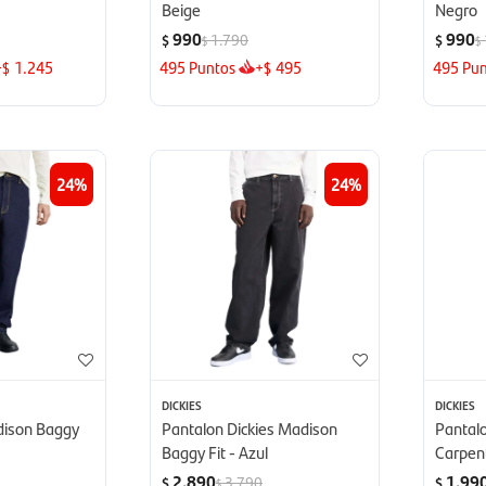
Beige
Negro
990
990
1.790
$
$
$
$
+
1.245
495
Puntos
+
495
495
Pun
$
$
24
24
DICKIES
DICKIES
dison Baggy
Pantalon Dickies Madison
Pantalo
Baggy Fit - Azul
Carpen
2.890
1.99
3.790
$
$
$