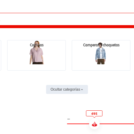
Camisas
Camperas y chaquetas
Ocultar categorías
495
-