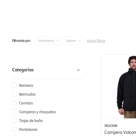
Quitar filtros
Filtrando por:
Vestimenta
Volcom
Categorías
Remeras
Bermudas
Camisas
Camperas y chaquetas
Trajes de baño
VOLCOM
Pantalones
Campera Volcom