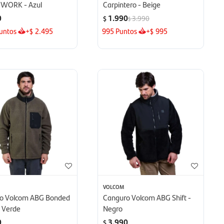
WORK - Azul
Carpintero - Beige
0
1.990
3.990
$
$
untos
+
2.495
995
Puntos
+
995
$
$
VOLCOM
o Volcom ABG Bonded
Canguro Volcom ABG Shift -
- Verde
Negro
0
3.990
$