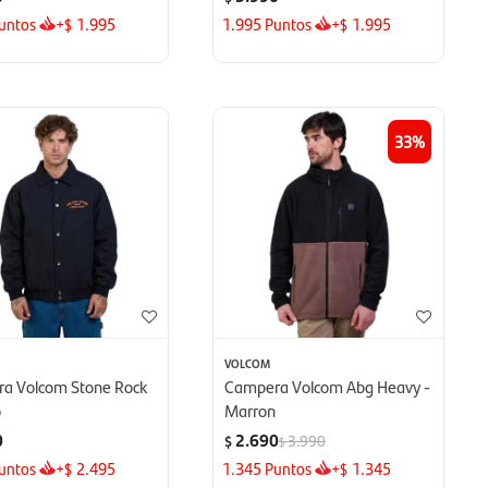
untos
+
1.995
1.995
Puntos
+
1.995
$
$
33
VOLCOM
a Volcom Stone Rock
Campera Volcom Abg Heavy -
o
Marron
0
2.690
3.990
$
$
untos
+
2.495
1.345
Puntos
+
1.345
$
$