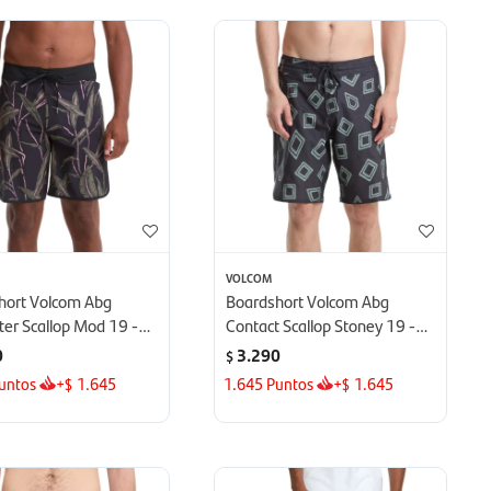
VOLCOM
hort Volcom Abg
Boardshort Volcom Abg
er Scallop Mod 19 -
Contact Scallop Stoney 19 -
Negro
0
3.290
$
untos
+
1.645
1.645
Puntos
+
1.645
$
$