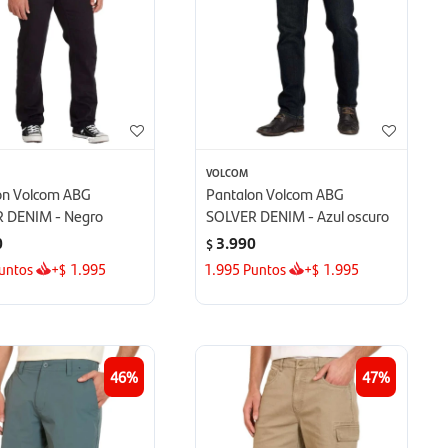
VOLCOM
on Volcom ABG
Pantalon Volcom ABG
 DENIM - Negro
SOLVER DENIM - Azul oscuro
0
3.990
$
untos
+
1.995
1.995
Puntos
+
1.995
$
$
46
47