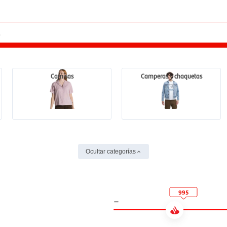
Camisas
Camperas y chaquetas
Ocultar categorías
995
-