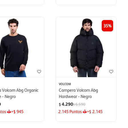
35
VOLCOM
 Volcom Abg Organic
Campera Volcom Abg
e - Negro
Hardwear - Negro
0
4.290
6.590
$
$
tos
+
945
2.145
Puntos
+
2.145
$
$