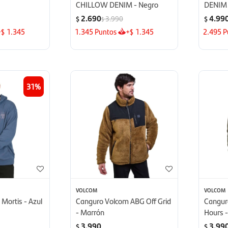
CHILLOW DENIM - Negro
DENIM 
2.690
4.99
3.990
$
$
$
+
1.345
1.345
Puntos
+
1.345
2.495
P
$
$
31
VOLCOM
VOLCOM
Mortis - Azul
Canguro Volcom ABG Off Grid
Cangur
- Marrón
Hours 
3.990
3.99
$
$