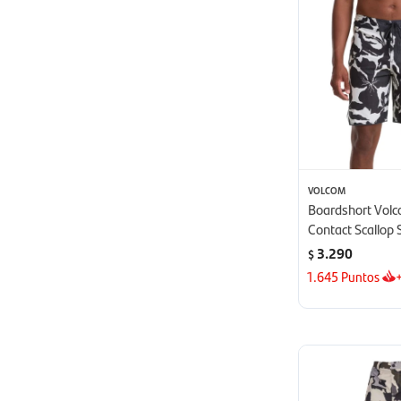
VOLCOM
Boardshort Vol
Contact Scallop 
Multicolor
3.290
$
1.645
Puntos