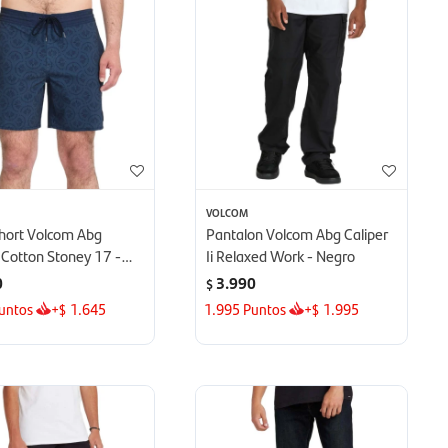
VOLCOM
hort Volcom Abg
Pantalon Volcom Abg Caliper
 Cotton Stoney 17 -
Ii Relaxed Work - Negro
0
3.990
$
untos
+
1.645
1.995
Puntos
+
1.995
$
$