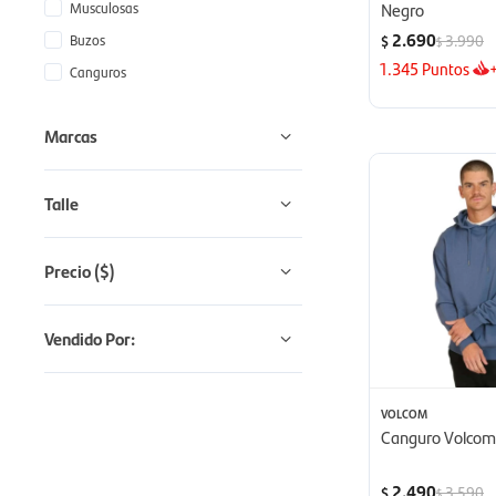
Musculosas
Negro
2.690
Buzos
3.990
$
$
1.345
Puntos
Canguros
Marcas
Talle
Precio
($)
Vendido Por:
VOLCOM
Canguro Volcom 
2.490
3.590
$
$