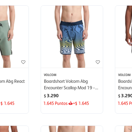
VOLCOM
VOLCOM
com Abg React
Boardshort Volcom Abg
Boards
Encounter Scallop Mod 19 -
Encount
Azul
Negro
3.290
3.29
$
$
+
1.645
1.645
Puntos
+
1.645
1.645
P
$
$