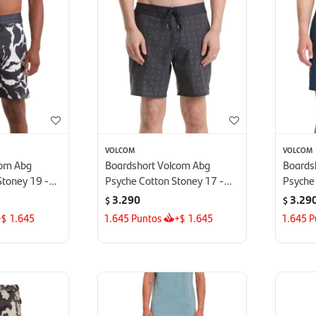
VOLCOM
VOLCOM
com Abg
Boardshort Volcom Abg
Boards
Stoney 19 -
Psyche Cotton Stoney 17 -
Psyche
Gris
Azul
3.290
3.29
$
$
+
1.645
1.645
Puntos
+
1.645
1.645
P
$
$