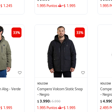
+
1.245
1.995
Puntos
+
1.995
1.995
P
$
$
33
33
VOLCOM
VOLCOM
 Abg - Verde
Campera Volcom Static Snap
Camper
- Negro
- Negr
3.990
4.99
5.990
$
$
$
+
1.995
1.995
Puntos
+
1.995
2.495
P
$
$