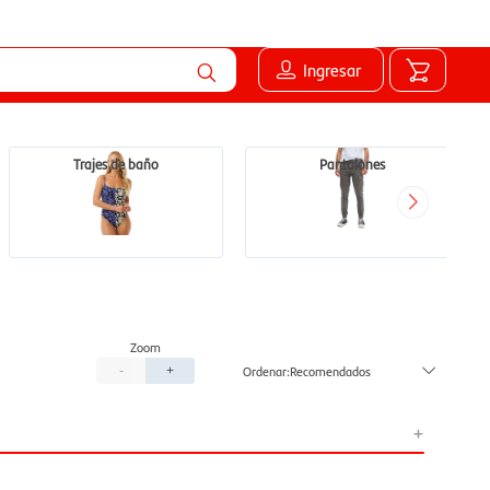
Ingresar
Trajes de baño
Pantalones
Recomendados
-
+
+