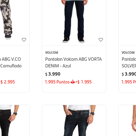
VOLCOM
VOLCOM
m ABG V.CO
Pantalon Volcom ABG VORTA
Pantal
 Camuflado
DENIM - Azul
SOLVER
3.990
3.99
$
$
+
2.995
1.995
Puntos
+
1.995
1.995
P
$
$