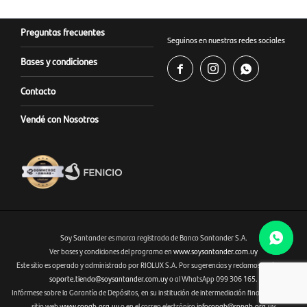
Preguntas frecuentes
Seguinos en nuestras redes sociales
Bases y condiciones



Contacto
Vendé con Nosotros
Soy Santander es marca registrada de Banco Santander S.A.
Ver bases y condiciones del programa en
www.soysantander.com.uy
Este sitio es operado y administrado por RIOLUX S.A. Por sugerencias y reclamos, diríjase a
Fenicio eCommerce Uruguay
soporte.tienda@soysantander.com.uy
o al WhatsApp 099 306 165.
Infórmese sobre la Garantía de Depósitos, en su institución de intermediación financiera, en el
sitio web
www.copab.org.uy
o en el correo electrónico
infocopab@copab.org.uy