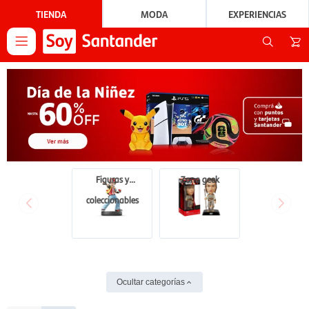
TIENDA
MODA
EXPERIENCIAS

Figuras y
Zona geek
coleccionables
Ocultar categorías