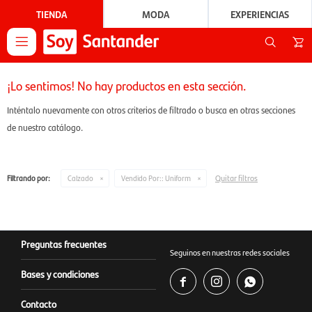
TIENDA
MODA
EXPERIENCIAS

¡Lo sentimos! No hay productos en esta sección.
Inténtalo nuevamente con otros criterios de filtrado o busca en otras secciones
de nuestro catálogo.
Quitar filtros
Filtrando por:
Calzado
Vendido Por::
Uniform
Preguntas frecuentes
Seguinos en nuestras redes sociales
Bases y condiciones



Contacto