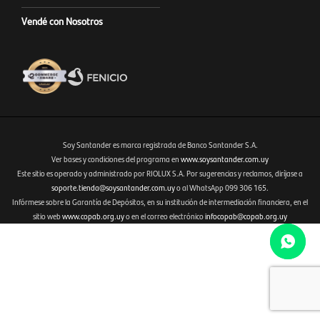
Vendé con Nosotros
Soy Santander es marca registrada de Banco Santander S.A.
Ver bases y condiciones del programa en
www.soysantander.com.uy
Este sitio es operado y administrado por RIOLUX S.A. Por sugerencias y reclamos, diríjase a
Fenicio eCommerce Uruguay
soporte.tienda@soysantander.com.uy
o al WhatsApp 099 306 165.
Infórmese sobre la Garantía de Depósitos, en su institución de intermediación financiera, en el
sitio web
www.copab.org.uy
o en el correo electrónico
infocopab@copab.org.uy