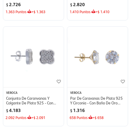
2.726
2.820
$
$
1.363
Puntos
+
1.363
1.410
Puntos
+
1.410
$
$
VEROCA
VEROCA
Conjunto De Caranvanas Y
Par De Caravanas De Plata 925
Colgante De Plata 925 - Con
Y Circonia - Con Baño De Oro
Circonias
Amarillo
4.183
1.316
$
$
2.092
Puntos
+
2.091
658
Puntos
+
658
$
$