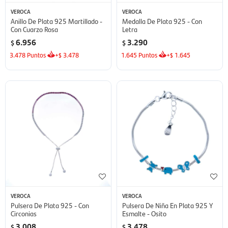
VEROCA
VEROCA
Anillo De Plata 925 Martillado -
Medalla De Plata 925 - Con
Con Cuarzo Rosa
Letra
6.956
3.290
$
$
3.478
Puntos
+
3.478
1.645
Puntos
+
1.645
$
$
VEROCA
VEROCA
Pulsera De Plata 925 - Con
Pulsera De Niña En Plata 925 Y
Circonias
Esmalte - Osito
3.008
3.478
$
$