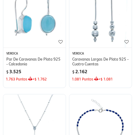
VEROCA
VEROCA
Par De Caravanas De Plata 925
Caravanas Largas De Plata 925 -
- Calcedonia
Cuatro Cuentas
3.525
2.162
$
$
1.763
Puntos
+
1.762
1.081
Puntos
+
1.081
$
$