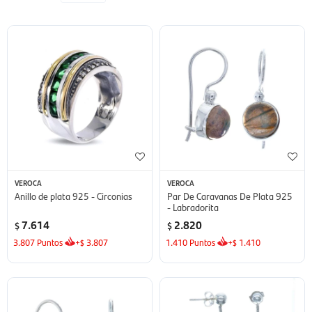
VEROCA
VEROCA
Anillo de plata 925 - Circonias
Par De Caravanas De Plata 925
- Labradorita
7.614
2.820
$
$
3.807
Puntos
+
3.807
1.410
Puntos
+
1.410
$
$