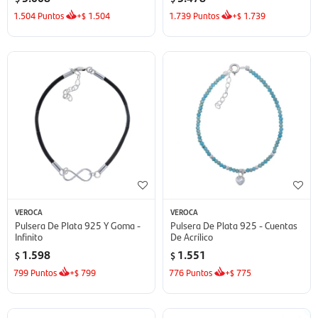
1.504
Puntos
+
1.504
1.739
Puntos
+
1.739
$
$
VEROCA
VEROCA
Pulsera De Plata 925 Y Goma -
Pulsera De Plata 925 - Cuentas
Infinito
De Acrílico
1.598
1.551
$
$
799
Puntos
+
799
776
Puntos
+
775
$
$