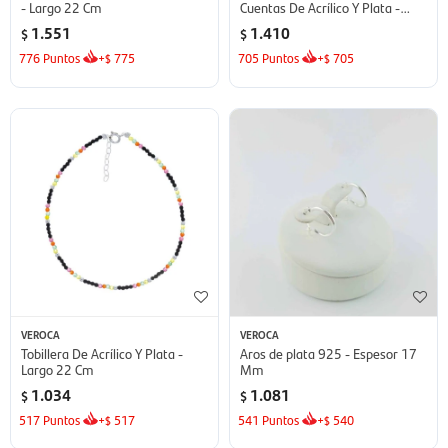
- Largo 22 Cm
Cuentas De Acrílico Y Plata -
Largo 23 Cm
1.551
1.410
$
$
776
Puntos
+
775
705
Puntos
+
705
$
$
VEROCA
VEROCA
Tobillera De Acrílico Y Plata -
Aros de plata 925 - Espesor 17
Largo 22 Cm
Mm
1.034
1.081
$
$
517
Puntos
+
517
541
Puntos
+
540
$
$