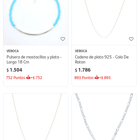
VEROCA
VEROCA
Pulsera de mostacillas y plata -
Cadena de plata 925 - Cola De
Largo 18 Cm
Raton
1.504
1.786
$
$
752
Puntos
+
752
893
Puntos
+
893
$
$