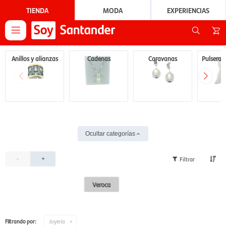
TIENDA
MODA
EXPERIENCIAS

Anillos y alianzas
Cadenas
Caravanas
Pulseras 
Ocultar categorías
-
+
Veroca
Filtrando por:
Joyeria