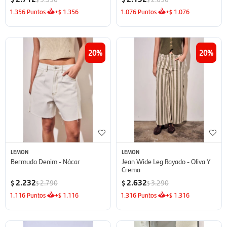
1.356
Puntos
+
1.356
1.076
Puntos
+
1.076
$
$
20
20
LEMON
LEMON
Bermuda Denim - Nácar
Jean Wide Leg Rayado - Oliva Y
Crema
2.232
2.632
2.790
3.290
$
$
$
$
1.116
Puntos
+
1.116
1.316
Puntos
+
1.316
$
$