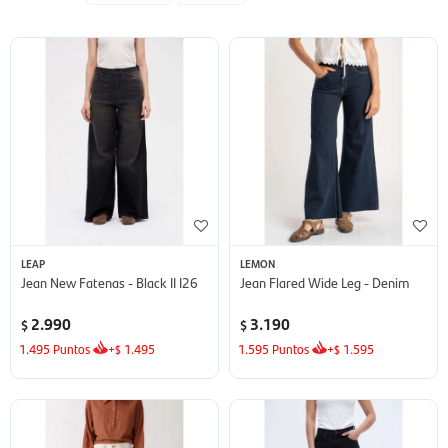
LEAP
LEMON
Jean New Fatenas - Black II I26
Jean Flared Wide Leg - Denim
2.990
3.190
$
$
1.495
Puntos
+
1.495
1.595
Puntos
+
1.595
$
$