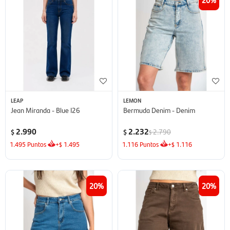
LEAP
LEMON
Jean Miranda - Blue I26
Bermuda Denim - Denim
2.990
2.232
2.790
$
$
$
1.495
Puntos
+
1.495
1.116
Puntos
+
1.116
$
$
20
20