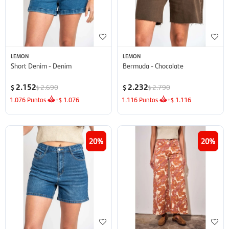
LEMON
LEMON
Short Denim - Denim
Bermuda - Chocolate
2.152
2.232
2.690
2.790
$
$
$
$
1.076
Puntos
+
1.076
1.116
Puntos
+
1.116
$
$
20
20