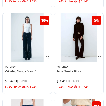
1.495
Puntos
+
1.495
1.745
Puntos
+
1.745
$
$
10
5
ROTUNDA
ROTUNDA
Wideleg Clong - Comb 1
Jean Oxest - Black
3.490
3.490
3.890
3.690
$
$
$
$
1.745
Puntos
+
1.745
1.745
Puntos
+
1.745
$
$
20