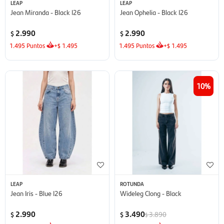
LEAP
LEAP
Jean Miranda - Black I26
Jean Ophelia - Black I26
2.990
2.990
$
$
1.495
Puntos
+
1.495
1.495
Puntos
+
1.495
$
$
10
LEAP
ROTUNDA
Jean Iris - Blue I26
Wideleg Clong - Black
2.990
3.490
3.890
$
$
$