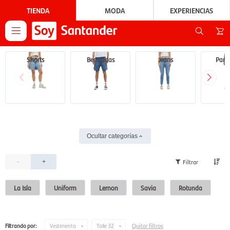
TIENDA
MODA
EXPERIENCIAS

Shorts
Bermudas
Jeans
Pant
Ocultar categorías
-
+
La Isla
Uniform
Lemon
Savia
Rotunda
Quitar filtros
Filtrando por:
Vestimenta
Talle 32