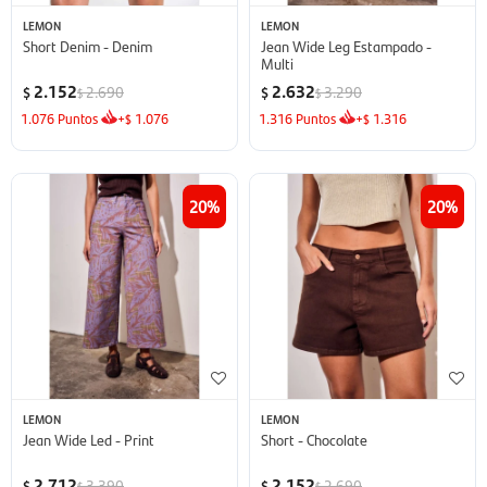
LEMON
LEMON
Short Denim - Denim
Jean Wide Leg Estampado -
Multi
2.152
2.632
2.690
3.290
$
$
$
$
1.076
Puntos
+
1.076
1.316
Puntos
+
1.316
$
$
20
20
LEMON
LEMON
Jean Wide Led - Print
Short - Chocolate
2.712
2.152
3.390
2.690
$
$
$
$