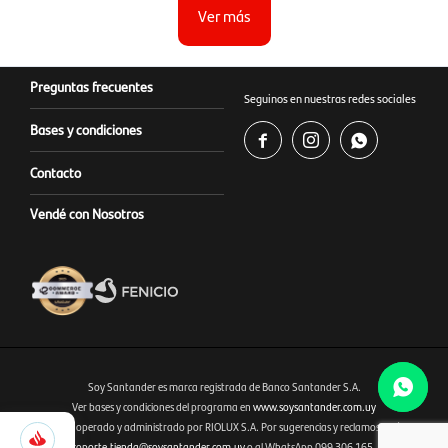
Ver más
Preguntas frecuentes
Seguinos en nuestras redes sociales
Bases y condiciones



Contacto
Vendé con Nosotros
Soy Santander es marca registrada de Banco Santander S.A.
Ver bases y condiciones del programa en
www.soysantander.com.uy
1.445
Este sitio es operado y administrado por RIOLUX S.A. Por sugerencias y reclamos, diríjase a
Fenicio eCommerce Uruguay
Selecciona
soporte.tienda@soysantander.com.uy
o al WhatsApp 099 306 165.