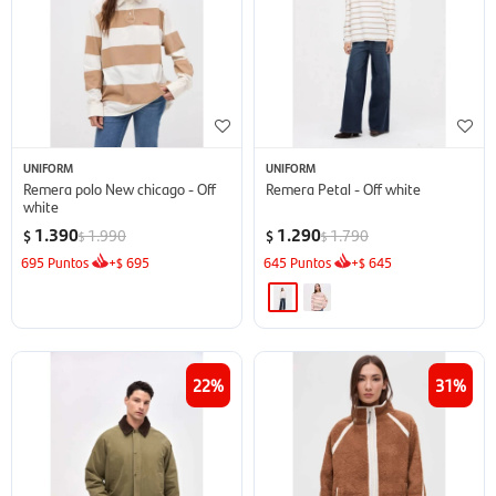
UNIFORM
UNIFORM
Remera polo New chicago - Off
Remera Petal - Off white
white
1.390
1.290
1.990
1.790
$
$
$
$
695
Puntos
+
695
645
Puntos
+
645
$
$
22
31