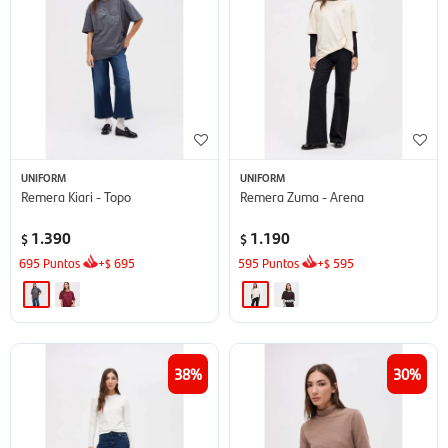
UNIFORM
UNIFORM
Remera Kiari - Topo
Remera Zuma - Arena
1.390
1.190
$
$
695
Puntos
+
695
595
Puntos
+
595
$
$
38
30