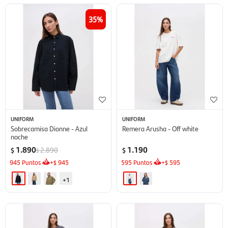
35
UNIFORM
UNIFORM
Sobrecamisa Dionne - Azul
Remera Arusha - Off white
noche
1.890
1.190
2.890
$
$
$
945
Puntos
+
945
595
Puntos
+
595
$
$
+1