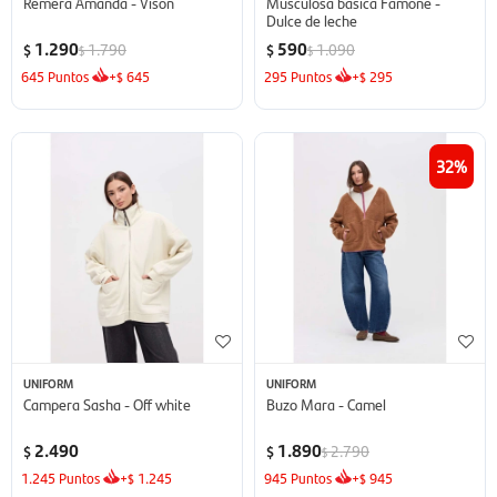
Remera Amanda - Vison
Musculosa básica Famone -
Dulce de leche
1.290
590
1.790
1.090
$
$
$
$
645
Puntos
+
645
295
Puntos
+
295
$
$
32
UNIFORM
UNIFORM
Campera Sasha - Off white
Buzo Mara - Camel
2.490
1.890
2.790
$
$
$
1.245
Puntos
+
1.245
945
Puntos
+
945
$
$