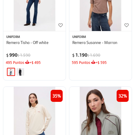
UNIFORM
UNIFORM
Remera Tisha - Off white
Remera Susanne - Marron
990
1.190
1.590
1.690
$
$
$
$
495
Puntos
+
495
595
Puntos
+
595
$
$
35
32