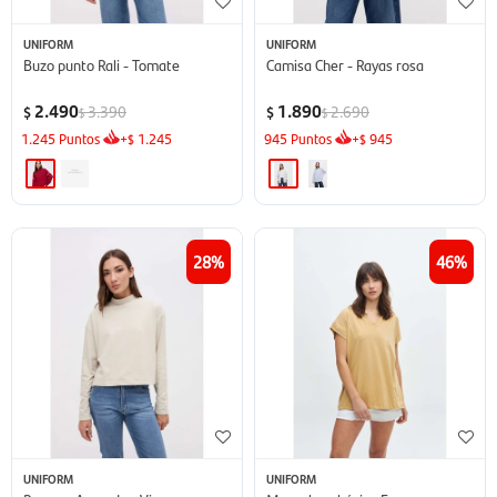
UNIFORM
UNIFORM
Buzo punto Rali - Tomate
Camisa Cher - Rayas rosa
2.490
1.890
3.390
2.690
$
$
$
$
1.245
Puntos
+
1.245
945
Puntos
+
945
$
$
28
46
UNIFORM
UNIFORM