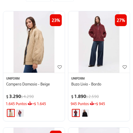
23
27
UNIFORM
UNIFORM
Campera Damasia - Beige
Buzo Livia - Bordo
3.290
1.890
4.290
2.590
$
$
$
$
1.645
Puntos
+
1.645
945
Puntos
+
945
$
$