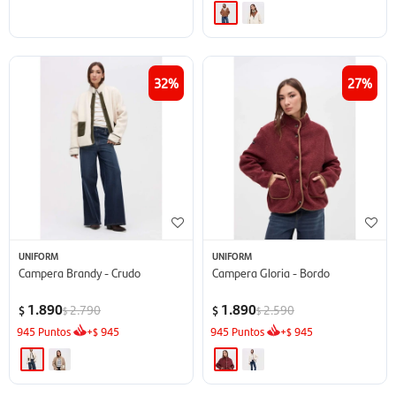
32
27
UNIFORM
UNIFORM
Campera Brandy - Crudo
Campera Gloria - Bordo
1.890
1.890
2.790
2.590
$
$
$
$
945
Puntos
+
945
945
Puntos
+
945
$
$