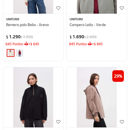
UNIFORM
UNIFORM
Remera polo Belia - Arena
Campera Leila - Verde
1.290
1.690
1.990
2.490
$
$
$
$
645
Puntos
+
645
845
Puntos
+
845
$
$
29