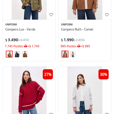
UNIFORM
UNIFORM
Campera Lux - Verde
Campera Ruth - Camel
3.490
1.990
4.490
2.890
$
$
$
$
1.745
Puntos
+
1.745
995
Puntos
+
995
$
$
27
30