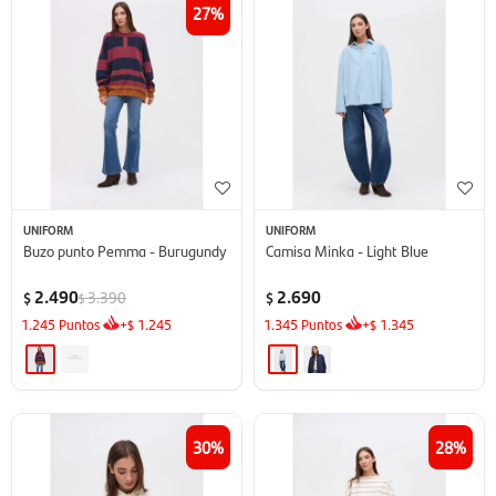
27
UNIFORM
UNIFORM
Buzo punto Pemma - Burugundy
Camisa Minka - Light Blue
2.490
2.690
3.390
$
$
$
1.245
Puntos
+
1.245
1.345
Puntos
+
1.345
$
$
30
28