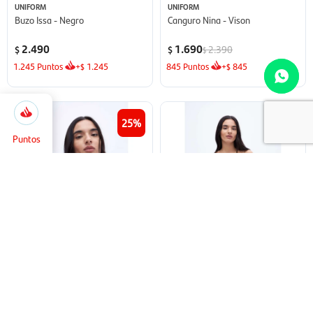
UNIFORM
UNIFORM
Buzo Issa - Negro
Canguro Nina - Vison
2.490
1.690
2.390
$
$
$
1.245
Puntos
+
1.245
845
Puntos
+
845
$
$
295
Selecciona
25
31
Cerrar
la
cantidad
Puntos
de puntos
para pagar
-
+
UNIFORM
UNIFORM
Musculosa Pia - Celeste
Musculosa Doris - Camel
890
890
1.190
1.290
$
$
$
$