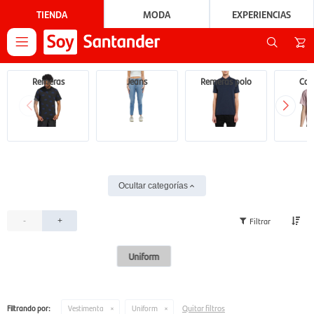
TIENDA
MODA
EXPERIENCIAS

Remeras
Jeans
Remeras polo
Cam
Ocultar categorías
-
+
Uniform
Quitar filtros
Filtrando por:
Vestimenta
Uniform