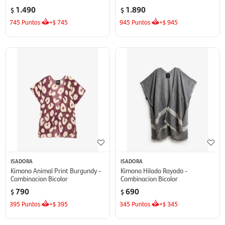
1.490
1.890
$
$
745
Puntos
+
745
945
Puntos
+
945
$
$
ISADORA
ISADORA
Kimono Animal Print Burgundy -
Kimono Hilado Rayado -
Combinacion Bicolor
Combinacion Bicolor
790
690
$
$
395
Puntos
+
395
345
Puntos
+
345
$
$