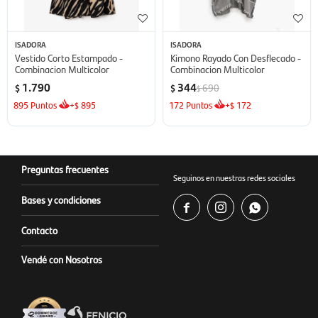
ISADORA
ISADORA
Vestido Corto Estampado -
Kimono Rayado Con Desflecado -
Combinacion Multicolor
Combinacion Multicolor
1.790
344
690
$
$
$
895
Puntos
+
895
172
Puntos
+
172
$
$
Preguntas frecuentes
Seguinos en nuestras redes sociales
Bases y condiciones



Contacto
Vendé con Nosotros