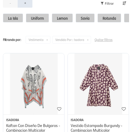
-
+
La Isla
Uniform
Lemon
Savia
Rotunda
Si
Quitar filtros
Filtrando por:
Vestimenta
Vendido Por::
Isadora
ISADORA
ISADORA
Kaftan Con Diseño De Bulgaros -
Vestido Estampado Burgundy -
Combinacion Multicolor
Combinacion Multicolor