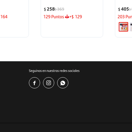
258
405
369
$
$
$
$
164
129
Puntos
+
129
203
Pun
$
Seguinos en nuestras redes sociales


