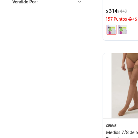
Vendido Por:
314
449
$
$
157
Puntos
+
$
GERME
Medias 7/8 de r