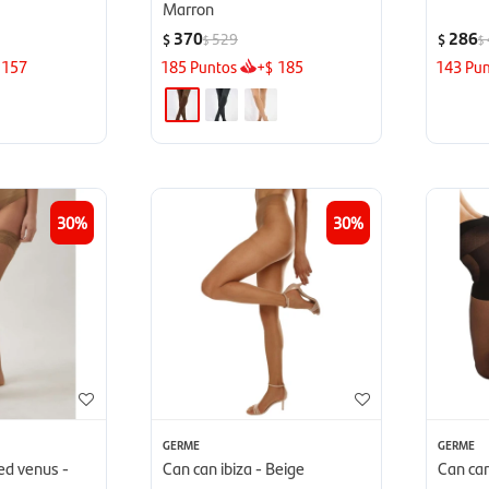
Marron
370
286
529
$
$
$
$
157
185
Puntos
+
185
143
Pun
$
30
30
GERME
GERME
ed venus -
Can can ibiza - Beige
Can ca