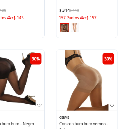
314
409
449
$
$
tos
+
143
157
Puntos
+
157
$
$
30
30
GERME
n bum bum - Negro
Can can bum bum verano -