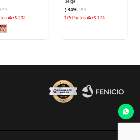
Beige
349
579
499
$
$
tos
+
202
175
Puntos
+
174
$
$
Fenicio eCommerce Uruguay