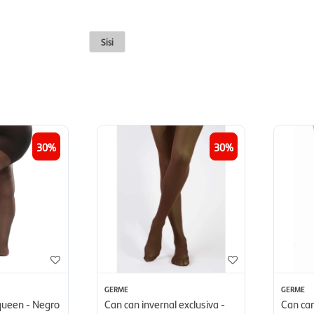
Sisi
30
30
GERME
GERME
queen - Negro
Can can invernal exclusiva -
Can can