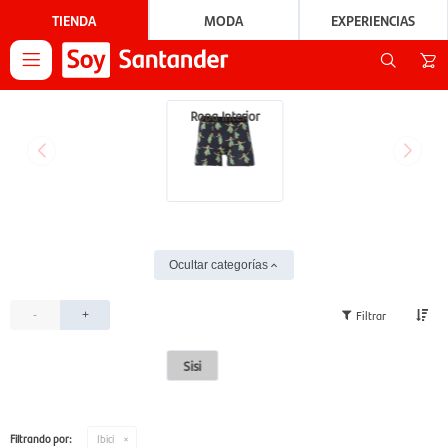
TIENDA
MODA
EXPERIENCIAS

Ropa Interior
Ocultar categorías
-
+
Sisi
Filtrando por:
Ibici