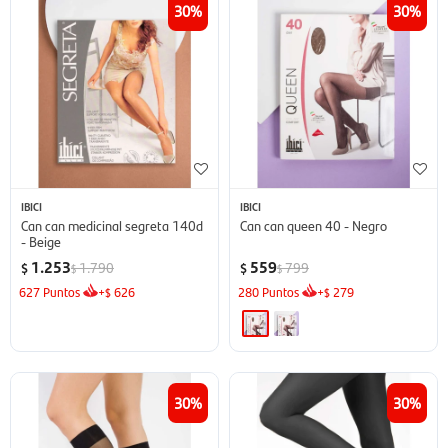
30
30
IBICI
IBICI
Can can medicinal segreta 140d
Can can queen 40 - Negro
- Beige
1.253
559
1.790
799
$
$
$
$
627
Puntos
+
626
280
Puntos
+
279
$
$
30
30