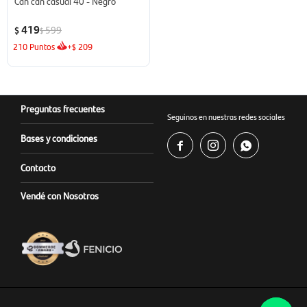
Can can casual 40 - Negro
419
599
$
$
210
Puntos
+
209
$
Preguntas frecuentes
Seguinos en nuestras redes sociales
Bases y condiciones



Contacto
Vendé con Nosotros