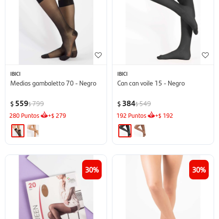
IBICI
IBICI
Medias gambaletto 70 - Negro
Can can voile 15 - Negro
559
384
799
549
$
$
$
$
280
Puntos
+
279
192
Puntos
+
192
$
$
30
30