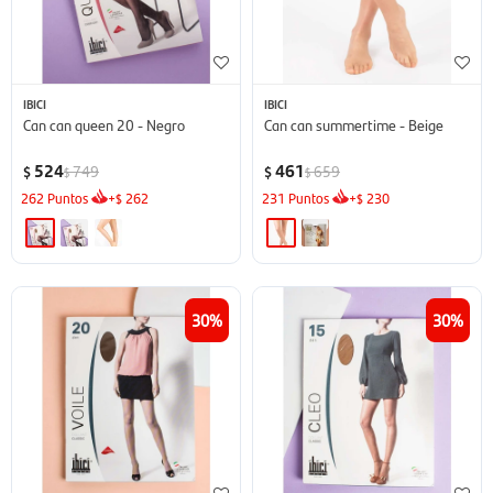
IBICI
IBICI
Can can queen 20 - Negro
Can can summertime - Beige
524
461
749
659
$
$
$
$
262
Puntos
+
262
231
Puntos
+
230
$
$
30
30