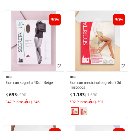
30
30
IBICI
IBICI
Can can segreta 40d - Beige
Can can medicinal segreta 70d -
Tostados
693
1.183
990
1.690
$
$
$
$
347
Puntos
+
346
592
Puntos
+
591
$
$