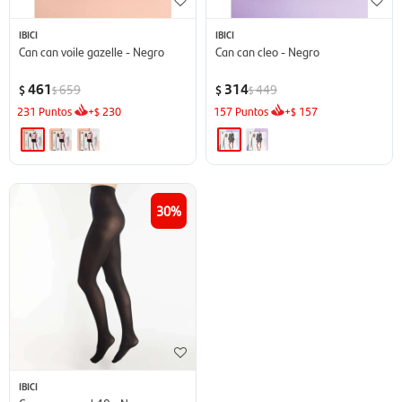
IBICI
IBICI
Can can voile gazelle - Negro
Can can cleo - Negro
461
314
659
449
$
$
$
$
231
Puntos
+
230
157
Puntos
+
157
$
$
30
IBICI