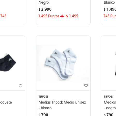
Negro
Blanco
2.990
1.49
$
$
745
1.495
Puntos
+
1.495
745
Pun
$
TIFFOSI
TIFFOSI
Soquete
Medias Tripack Medio Unisex
Medias
- blanco
- negro
790
790
$
$