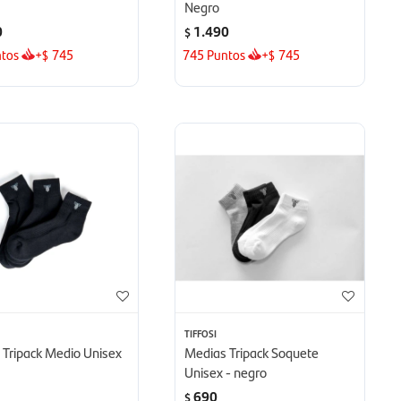
Negro
0
1.490
$
tos
+
745
745
Puntos
+
745
$
$
TIFFOSI
 Tripack Medio Unisex
Medias Tripack Soquete
Unisex - negro
690
$