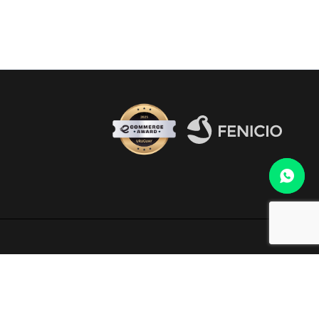
Fenicio eCommerce Uruguay
o al WhatsApp 099 306 165.
electrónico
infocopab@copab.org.uy