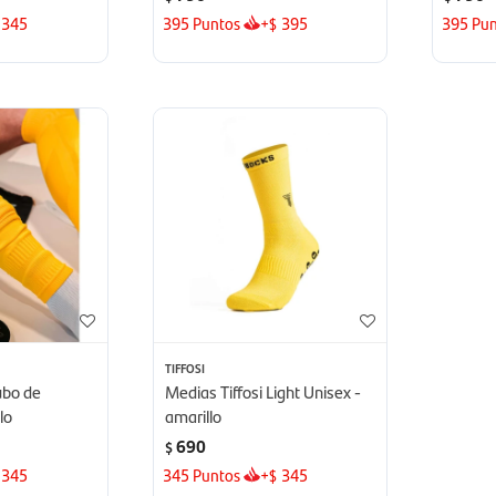
345
395
Puntos
+
395
395
Pun
$
TIFFOSI
ubo de
Medias Tiffosi Light Unisex -
lo
amarillo
690
$
345
345
Puntos
+
345
$