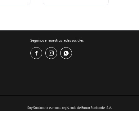
Seguinos en nuestras redes sociales



Soy Santander es marca registrada de Banco Santander S.A.
Ver bases y condiciones del programa en
www.soysantander.com.uy
istrado por RIOLUX S.A. Por sugerencias y reclamos, diríjase a
soporte.tienda@soysantander.com.uy
tos, en su institución de intermediación financiera, en el sitio web
www.copab.org.uy
o en el correo 