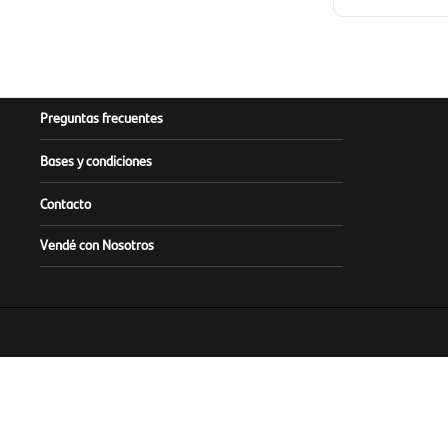
Preguntas frecuentes
Bases y condiciones
Contacto
Vendé con Nosotros
Este sitio es operado y admin
Infórmese sobre la Garantía de Depósi