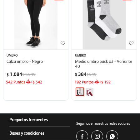
UMBRO
UMBRO
Calza umbro - Negro
Media umbro pack x3 - Variante
40
1.084
384
1.549
549
$
$
$
$
542
Puntos
+
542
192
Puntos
+
192
$
$
Preguntas frecuentes
Seguinos en nuestras redes sociales
Bases y condiciones


