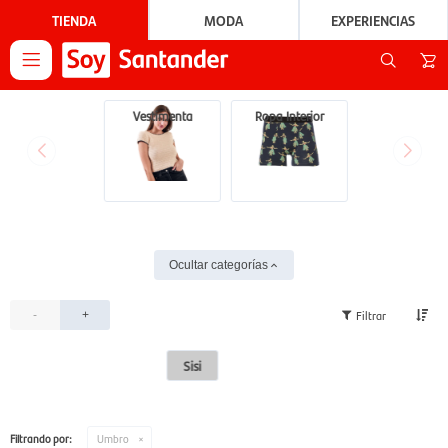
TIENDA
MODA
EXPERIENCIAS

Vestimenta
Ropa Interior
Ocultar categorías
-
+
Sisi
Filtrando por:
Umbro