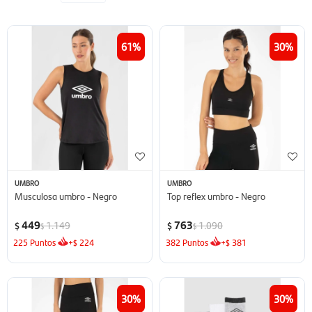
61
30
UMBRO
UMBRO
Musculosa umbro - Negro
Top reflex umbro - Negro
449
763
1.149
1.090
$
$
$
$
225
Puntos
+
224
382
Puntos
+
381
$
$
30
30