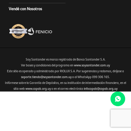
Vendé con Nosotros
Soy Santander es marca registrada de Banco Santander S.A.
Ver bases y condiciones del programa en
www.soysantander.com.uy
Este sitio es operado y administrado por RIOLUX S.A. Por sugerencias y reclamos, diríjase a
Fenicio eCommerce Uruguay
soporte.tienda@soysantander.com.uy
o al WhatsApp 099 306 165.
Infórmese sobre la Garantía de Depósitos, en su institución de intermediación financiera, en el
sitio web
www.copab.org.uy
o en el correo electrónico
infocopab@copab.org.uy