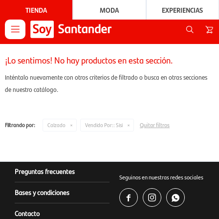
TIENDA
MODA
EXPERIENCIAS

¡Lo sentimos! No hay productos en esta sección.
Inténtalo nuevamente con otros criterios de filtrado o busca en otras secciones
de nuestro catálogo.
Quitar filtros
Filtrando por:
Calzado
Vendido Por::
Sisi
Preguntas frecuentes
Seguinos en nuestras redes sociales
Bases y condiciones



Contacto