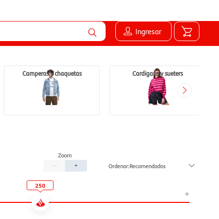
Ingresar
Camperas y chaquetas
Cardigans y sueters
Recomendados
-
+
250
+