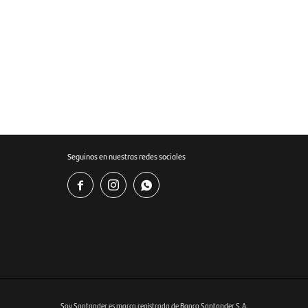
Seguinos en nuestras redes sociales



Soy Santander es marca registrada de Banco Santander S.A.