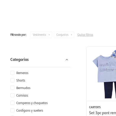
Quitar filtros
Filtrando por:
Vestimenta
Conjuntos
Categorías
Remeras
Shorts
Bermudas
Camisas
Camperas y chaquetas
CARTER'S
Cardigans y sueters
Set 3pc pant rem