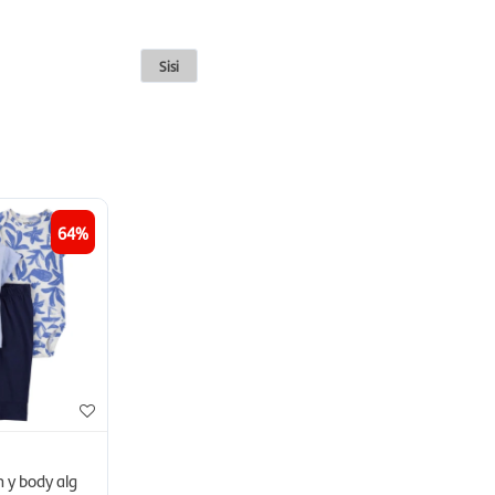
Sisi
64
 y body alg