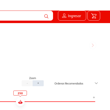
Ingresar
Recomendados
-
+
250
+