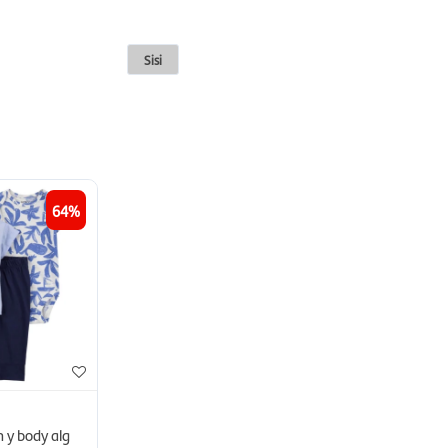
Sisi
64
 y body alg