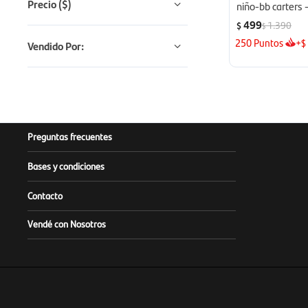
Precio
($)
niño-bb carters 
unica
499
1.390
$
$
250
Puntos
+
$
Vendido Por:
Preguntas frecuentes
Bases y condiciones
Contacto
Vendé con Nosotros