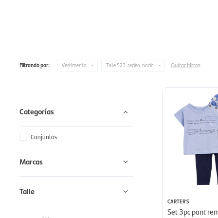
Quitar filtros
Filtrando por:
Vestimenta
Talle 523-recien-nacid
Categorías
Conjuntos
Marcas
Talle
CARTER'S
Set 3pc pant rem