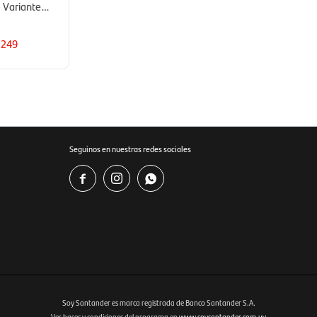
- Variante
249
Seguinos en nuestras redes sociales



Soy Santander es marca registrada de Banco Santander S.A.
Ver bases y condiciones del programa en
www.soysantander.com.uy