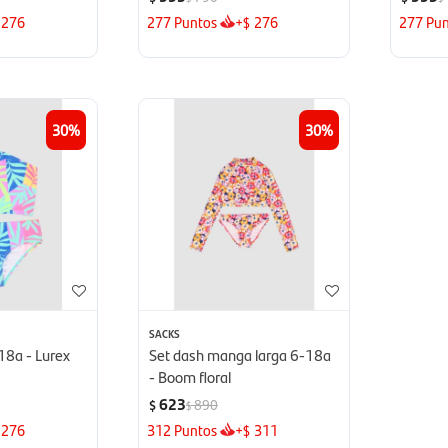
276
277
Puntos
+
276
277
Pun
$
30
30
SACKS
-18a - Lurex
Set dash manga larga 6-18a
- Boom floral
623
890
$
$
276
312
Puntos
+
311
$