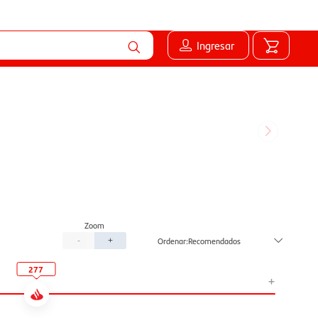
Ingresar
Recomendados
-
+
277
+