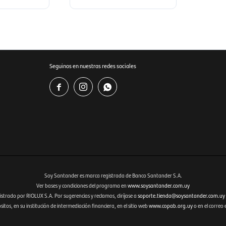
Seguinos en nuestras redes sociales



Soy Santander es marca registrada de Banco Santander S.A.
Ver bases y condiciones del programa en
www.soysantander.com.uy
istrado por RIOLUX S.A. Por sugerencias y reclamos, diríjase a
soporte.tienda@soysantander.com.uy
tos, en su institución de intermediación financiera, en el sitio web
www.copab.org.uy
o en el correo 