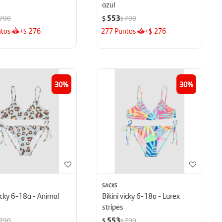
azul
553
790
790
$
$
tos
+
276
277
Puntos
+
276
$
$
30
30
SACKS
vicky 6-18a - Animal
Bikini vicky 6-18a - Lurex
stripes
553
790
790
$
$