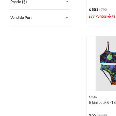
Precio
($)
553
790
$
$
277
Puntos
+
$
Vendido Por:
SACKS
Bikini batik 6-1
553
790
$
$