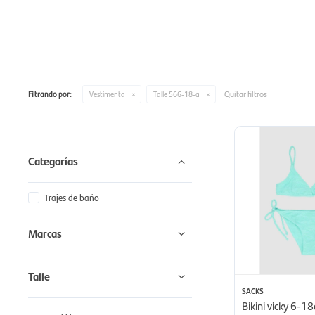
Quitar filtros
Filtrando por:
Vestimenta
Talle 566-18-a
Categorías
Trajes de baño
Marcas
Talle
SACKS
Bikini vicky 6-18