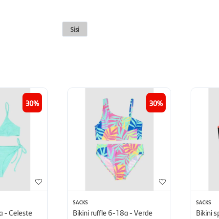
Sisi
30
30
SACKS
SACKS
a - Celeste
Bikini ruffle 6-18a - Verde
Bikini 