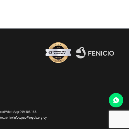
Fenicio eCommerce Uruguay
o al WhatsApp 099 306 165.
electrónico
infocopab@copab.org.uy