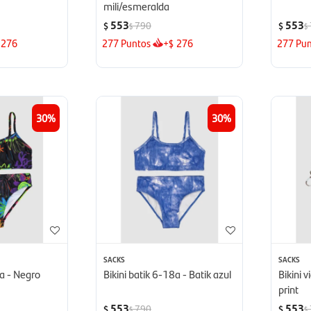
mili/esmeralda
553
553
790
$
$
$
$
276
277
Puntos
+
276
277
Pun
$
30
30
SACKS
SACKS
8a - Negro
Bikini batik 6-18a - Batik azul
Bikini 
print
553
553
790
$
$
$
$