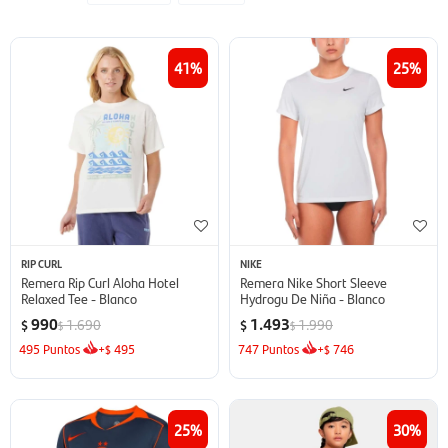
41
25
RIP CURL
NIKE
Remera Rip Curl Aloha Hotel
Remera Nike Short Sleeve
Relaxed Tee - Blanco
Hydrogu De Niña - Blanco
990
1.493
1.690
1.990
$
$
$
$
495
Puntos
+
495
747
Puntos
+
746
$
$
25
30