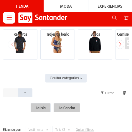
TIENDA
MODA
EXPERIENCIAS

Remeras
Trajes de baño
Buzos
Camisetas
Ocultar categorías
-
+
La Isla
La Cancha
Quitar filtros
Filtrando por:
Vestimenta
Talle XS