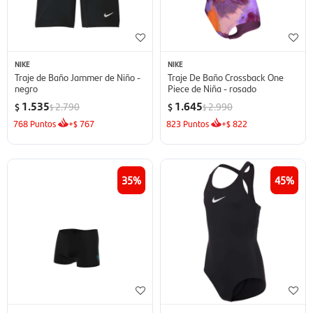
NIKE
NIKE
Traje de Baño Jammer de Niño -
Traje De Baño Crossback One
negro
Piece de Niña - rosado
1.535
1.645
2.790
2.990
$
$
$
$
768
Puntos
+
767
823
Puntos
+
822
$
$
35
45