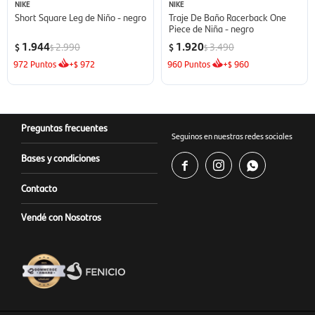
NIKE
NIKE
Short Square Leg de Niño - negro
Traje De Baño Racerback One
Piece de Niña - negro
1.944
1.920
2.990
3.490
$
$
$
$
972
Puntos
+
972
960
Puntos
+
960
$
$
Preguntas frecuentes
Seguinos en nuestras redes sociales
Bases y condiciones



Contacto
Vendé con Nosotros