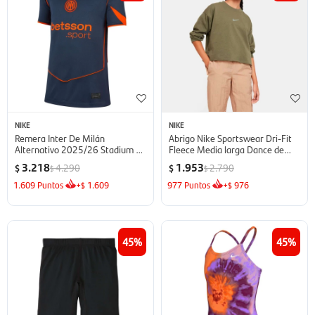
NIKE
NIKE
Remera Inter De Milán
Abrigo Nike Sportswear Dri-Fit
Alternativo 2025/26 Stadium de
Fleece Media larga Dance de
Niños - azul
Niños - verde
3.218
1.953
4.290
2.790
$
$
$
$
1.609
Puntos
+
1.609
977
Puntos
+
976
$
$
45
45