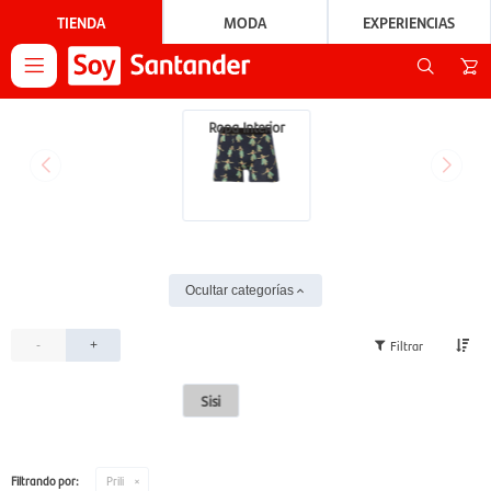
TIENDA
MODA
EXPERIENCIAS

Ropa Interior
Ocultar categorías
-
+
Sisi
Filtrando por:
Prili