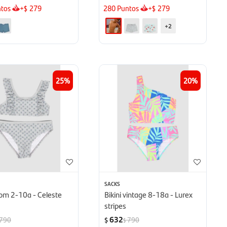
tos
+
279
280
Puntos
+
279
$
$
+2
25
20
SACKS
pom 2-10a - Celeste
Bikini vintage 8-18a - Lurex
stripes
632
790
790
$
$