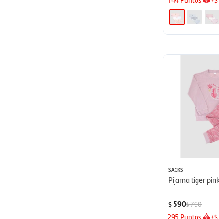
$
SACKS
Pijama tiger pin
590
790
$
$
295
Puntos
+
$