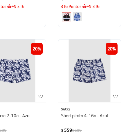
tos
+
316
316
Puntos
+
316
$
$
20
20
SACKS
ycra 2-10a - Azul
Short pirata 4-16a - Azul
559
699
699
$
$