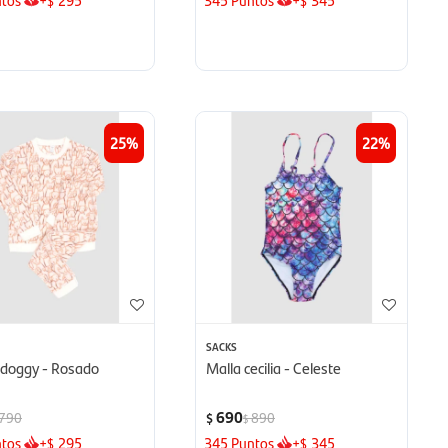
$
$
25
22
SACKS
 doggy - Rosado
Malla cecilia - Celeste
690
790
890
$
$
tos
+
295
345
Puntos
+
345
$
$