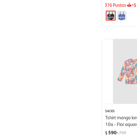
316
Puntos
+
$
SACKS
Tshirt manga lar
10a - Flor aquar
590
799
$
$