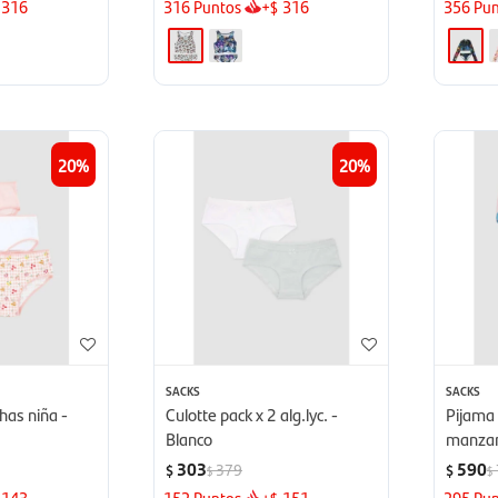
316
316
Puntos
+
316
356
Pun
$
20
20
SACKS
SACKS
as niña -
Culotte pack x 2 alg.lyc. -
Pijama 
Blanco
manzan
303
590
379
$
$
$
$
143
152
Puntos
+
151
295
Pun