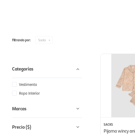
Filtrando por:
Sacks
Categorías
Vestimenta
Ropa Interior
Marcas
SACKS
Precio
($)
Pijama wincy ani