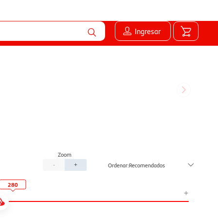
Ingresar
Recomendados
-
+
280
+