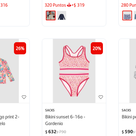
316
320
Puntos
+
319
280
Pun
$
26
20
SACKS
SACKS
ga print 2-
Bikini sunset 6-16a -
Bikini 
ela
Gardenia
632
590
790
$
$
$
$