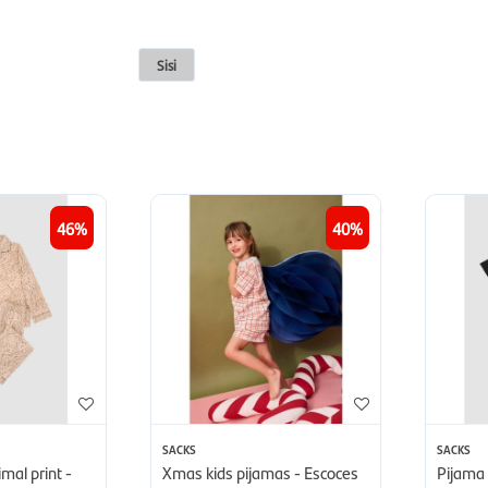
Sisi
46
40
SACKS
SACKS
mal print -
Xmas kids pijamas - Escoces
Pijama 