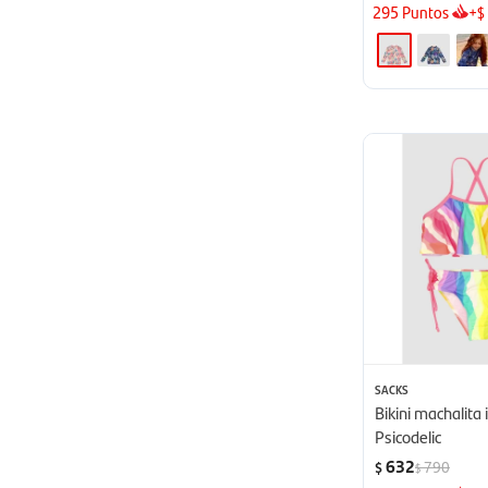
295
Puntos
+
$
SACKS
Bikini machalita 
Psicodelic
632
790
$
$