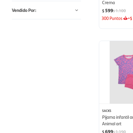
Crema
Vendido Por:
599
1.100
$
$
300
Puntos
+
$
SACKS
Pijama infantil a
Animal art
699
1.190
$
$