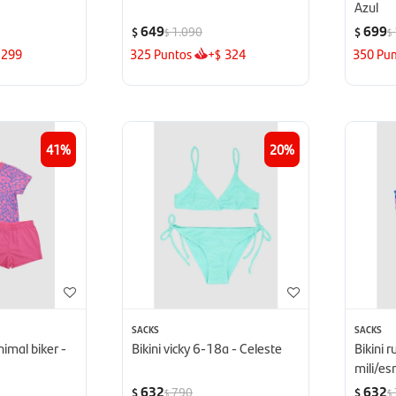
Azul
649
699
1.090
$
$
$
$
299
325
Puntos
+
324
350
Pun
$
41
20
SACKS
SACKS
nimal biker -
Bikini vicky 6-18a - Celeste
Bikini 
mili/e
632
632
790
$
$
$
$