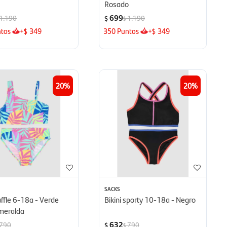
Rosado
699
1.190
1.190
$
$
tos
+
349
350
Puntos
+
349
$
$
20
20
SACKS
ruffle 6-18a - Verde
Bikini sporty 10-18a - Negro
smeralda
632
790
790
$
$