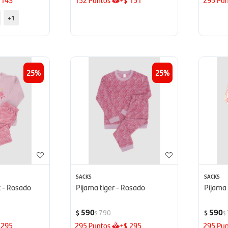
$
+1
25
25
SACKS
SACKS
k - Rosado
Pijama tiger - Rosado
Pijama
590
590
790
$
$
$
$
295
295
Puntos
+
295
295
Pun
$