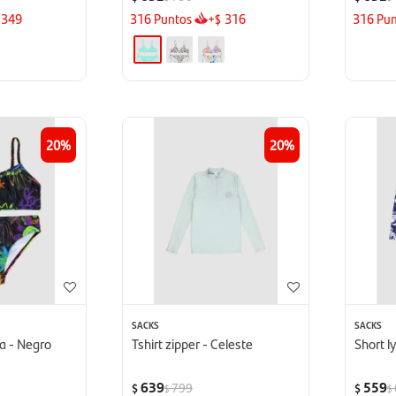
349
316
Puntos
+
316
316
Pun
$
20
20
SACKS
SACKS
8a - Negro
Tshirt zipper - Celeste
Short l
639
559
799
$
$
$
$