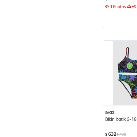
350
Puntos
+
$
SACKS
Bikini batik 6-1
632
790
$
$