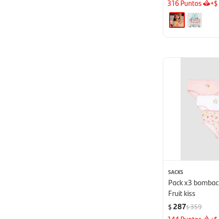
316
Puntos
+
$
SACKS
Pack x3 bombach
Fruit kiss
287
359
$
$
144
Puntos
+