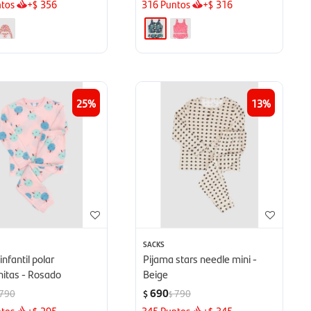
tos
+
356
316
Puntos
+
316
$
$
25
13
SACKS
infantil polar
Pijama stars needle mini -
itas - Rosado
Beige
690
790
790
$
$
tos
+
295
345
Puntos
+
345