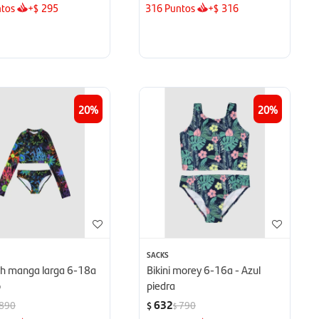
tos
+
295
316
Puntos
+
316
$
$
20
20
SACKS
sh manga larga 6-18a
Bikini morey 6-16a - Azul
o
piedra
632
890
790
$
$