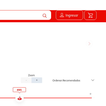
Ingresar
Recomendados
-
+
495
+