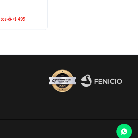
tos
+
495
$
Fenicio eCommerce Uruguay