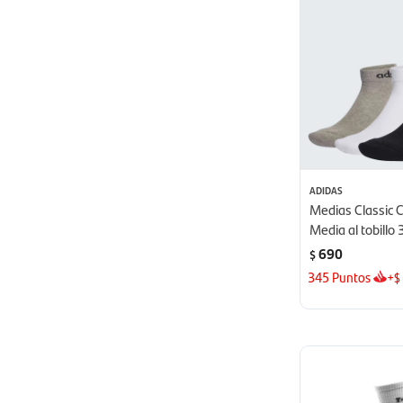
ADIDAS
Medias Classic 
Media al tobillo
- Gris
690
$
345
Puntos
+
$