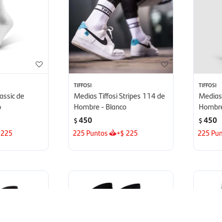
TIFFOSI
TIFFOSI
assic de
Medias Tiffosi Stripes 114 de
Medias 
o
Hombre - Blanco
Hombre
450
450
$
$
225
225
Puntos
+
225
225
Pun
$