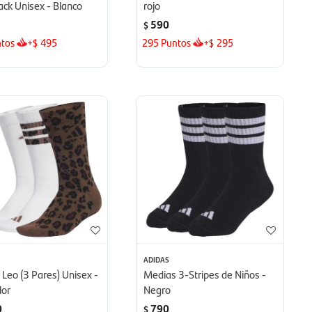
ck Unisex - Blanco
rojo
590
$
tos
+
495
295
Puntos
+
295
$
$
ADIDAS
Leo (3 Pares) Unisex -
Medias 3-Stripes de Niños -
lor
Negro
0
790
$