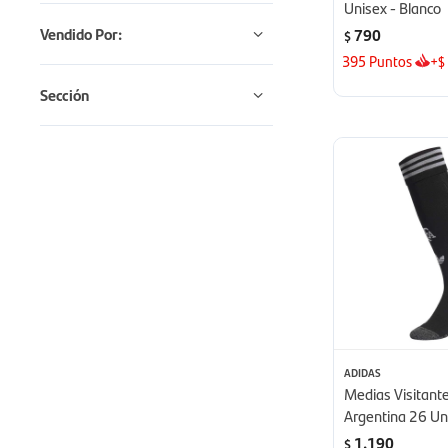
Unisex - Blanco
Vendido Por:
790
$
395
Puntos
+
$
Sección
ADIDAS
Medias Visitant
Argentina 26 Un
1.190
$