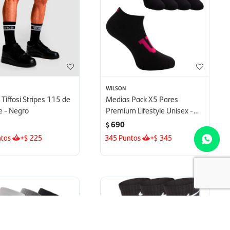
WILSON
Tiffosi Stripes 115 de
Medias Pack X5 Pares
 - Negro
Premium Lifestyle Unisex -
Negro
690
$
tos
+
225
345
Puntos
+
345
$
$