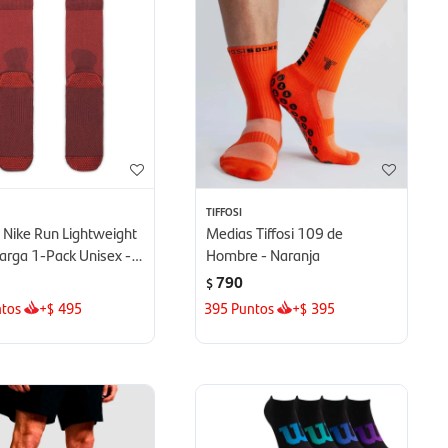
TIFFOSI
 Nike Run Lightweight
Medias Tiffosi 109 de
arga 1-Pack Unisex -
Hombre - Naranja
o
790
$
tos
+
495
395
Puntos
+
395
$
$