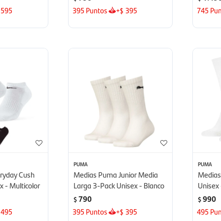
595
395
Puntos
+
395
745
Pun
$
PUMA
PUMA
eryday Cush
Medias Puma Junior Media
Medias
 - Multicolor
Larga 3-Pack Unisex - Blanco
Unisex 
790
990
$
$
495
395
Puntos
+
395
495
Pun
$