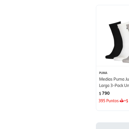
PUMA
Medias Puma Ju
Larga 3-Pack Uni
790
$
395
Puntos
+
$