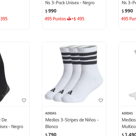
Ns 3-Pack Unisex - Negro
Ns 3-Pa
990
990
$
$
395
495
Puntos
+
495
495
Pun
$
ADIDAS
ADIDAS
e De
Medias 3-Stripes de Niños -
Medias 
isex - Negro
Blanco
Multico
790
1.49
$
$