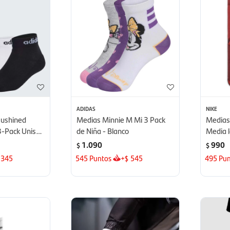
ADIDAS
NIKE
Cushined
Medias Minnie M Mi 3 Pack
Medias
 3-Pack Unisex
de Niña - Blanco
Media l
Morad
1.090
990
$
$
345
545
Puntos
+
545
495
Pun
$