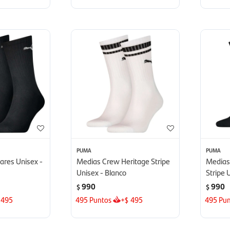
PUMA
PUMA
ares Unisex -
Medias Crew Heritage Stripe
Medias
Unisex - Blanco
Stripe 
990
990
$
$
495
495
Puntos
+
495
495
Pun
$