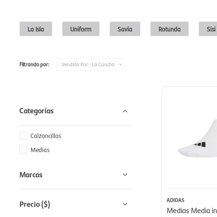
La Isla
Uniform
Savia
Rotunda
Sisi
Filtrando por:
Vendido Por::
La Cancha
Categorías
Calzoncillos
Medias
Marcas
ADIDAS
Precio
($)
Medias Media in