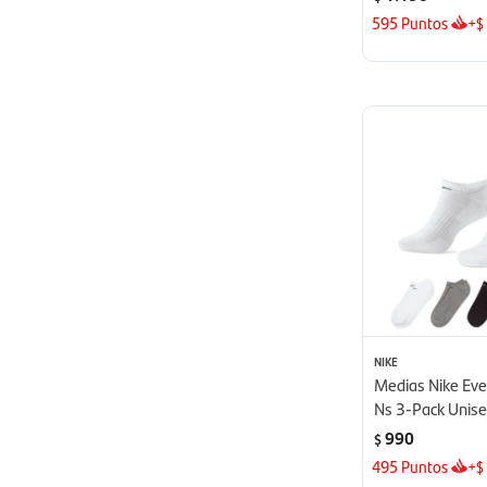
595
Puntos
+
$
NIKE
Medias Nike Ev
Ns 3-Pack Unisex
990
$
495
Puntos
+
$