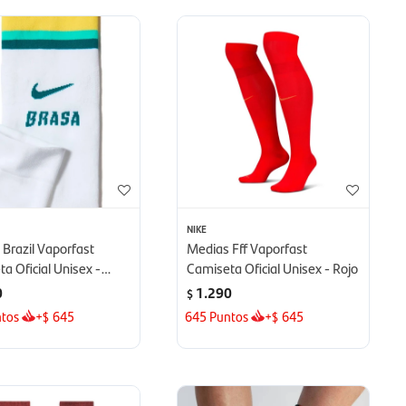
NIKE
Brazil Vaporfast
Medias Fff Vaporfast
a Oficial Unisex -
Camiseta Oficial Unisex - Rojo
0
1.290
$
tos
+
645
645
Puntos
+
645
$
$