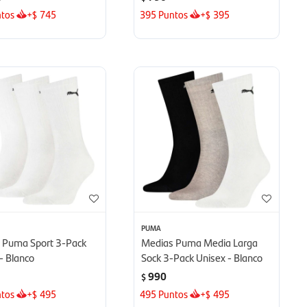
tos
+
745
395
Puntos
+
395
$
$
PUMA
 Puma Sport 3-Pack
Medias Puma Media Larga
- Blanco
Sock 3-Pack Unisex - Blanco
990
$
tos
+
495
495
Puntos
+
495
$
$