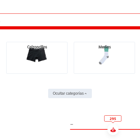
Calzoncillos
Medias
Ocultar categorías
295
-