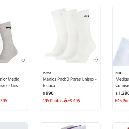
PUMA
NIKE
nior Media
Medias Pack 3 Pares Unisex -
Medias 
sex - Gris
Blanco
Camiset
Blanco
990
1.29
$
$
395
495
Puntos
+
495
645
Pun
$