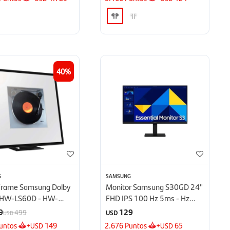
40
G
SAMSUNG
Frame Samsung Dolby
Monitor Samsung S30GD 24''
HW-LS60D - HW-
FHD IPS 100 Hz 5ms - Hz
5ms
9
129
499
USD
USD
untos
+
149
2.676
Puntos
+
65
USD
USD