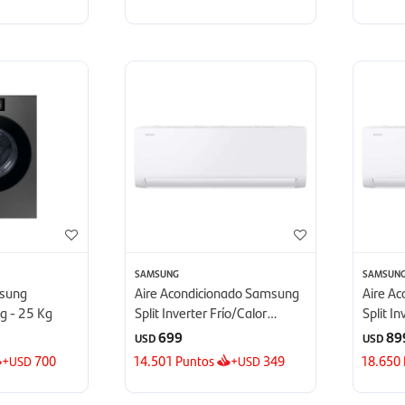
SAMSUNG
SAMSUN
msung
Aire Acondicionado Samsung
Aire A
g - 25 Kg
Split Inverter Frío/Calor
Split I
12.000 BTU - BTU
18.000
699
89
USD
USD
+
700
14.501
Puntos
+
349
18.650
USD
USD