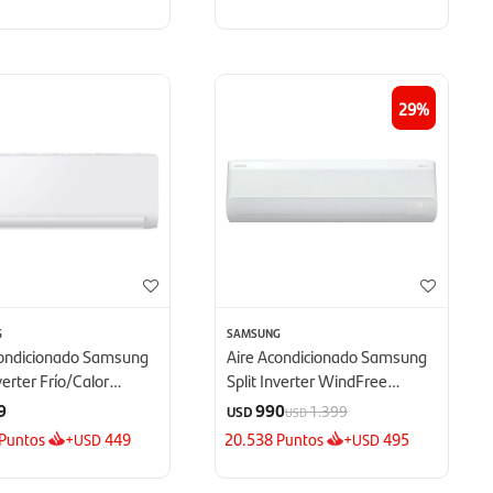
29
G
SAMSUNG
condicionado Samsung
Aire Acondicionado Samsung
nverter Frío/Calor
Split Inverter WindFree
 BTU - BTU
12000 BTU - BTU
9
990
1.399
USD
USD
Puntos
+
449
20.538
Puntos
+
495
USD
USD