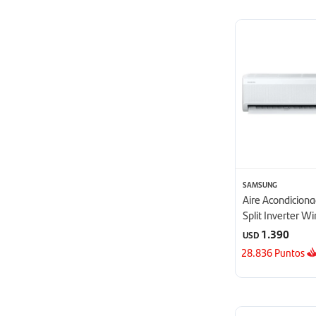
SAMSUNG
Aire Acondicio
Split Inverter W
24000 BTU - B
1.390
USD
28.836
Puntos