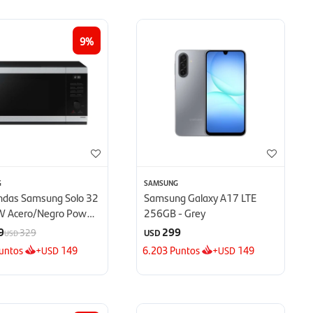
9
G
SAMSUNG
ndas Samsung Solo 32
Samsung Galaxy A17 LTE
W Acero/Negro Power
256GB - Grey
 - Defrost
9
299
329
USD
USD
untos
+
149
6.203
Puntos
+
149
USD
USD