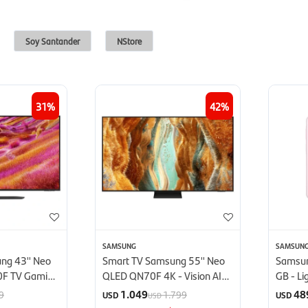
Soy Santander
NStore
31
42
SAMSUNG
SAMSUN
ng 43'' Neo
Smart TV Samsung 55'' Neo
Samsun
0F TV Gaming
QLED QN70F 4K - Vision AI
GB - Li
(2025)
1.049
48
9
1.799
USD
USD
USD