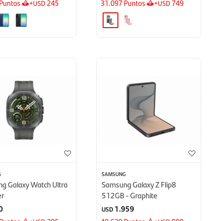
Puntos
+
245
31.097
Puntos
+
749
USD
USD
G
SAMSUNG
g Galaxy Watch Ultra
Samsung Galaxy Z Flip8
er
512GB - Graphite
0
1.959
USD