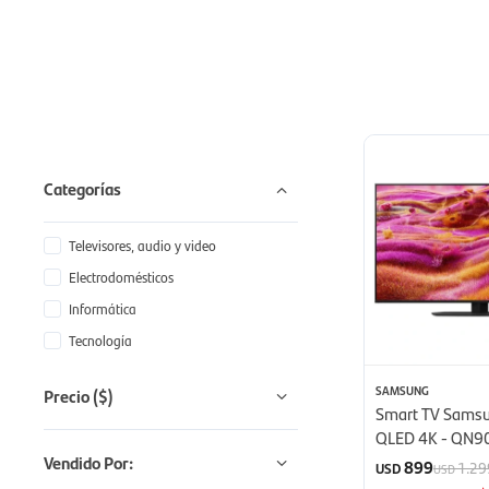
Categorías
Televisores, audio y video
Electrodomésticos
Informática
Tecnología
SAMSUNG
Precio
($)
Smart TV Samsu
QLED 4K - QN9
(2025)
Vendido Por:
899
1.29
USD
USD