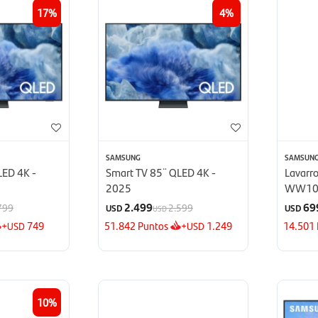
17
4
SAMSUNG
SAMSUN
LED 4K -
Smart TV 85¨ QLED 4K -
Lavarr
2025
WW10
2.499
69
799
2.599
USD
USD
USD
+
749
51.842
Puntos
+
1.249
14.501
USD
USD
10