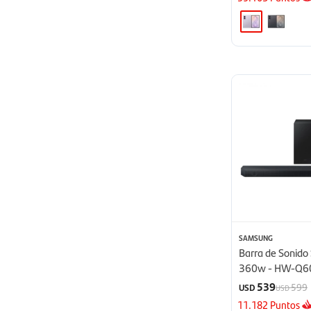
SAMSUNG
Barra de Sonid
360w - HW-Q6
539
599
USD
USD
11.182
Puntos