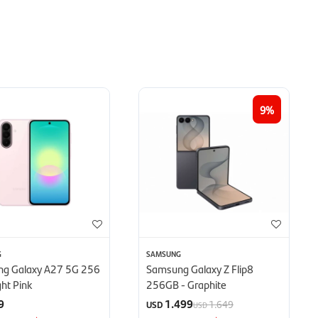
9
G
SAMSUNG
g Galaxy A27 5G 256
Samsung Galaxy Z Flip8
ght Pink
256GB - Graphite
9
1.499
1.649
USD
USD