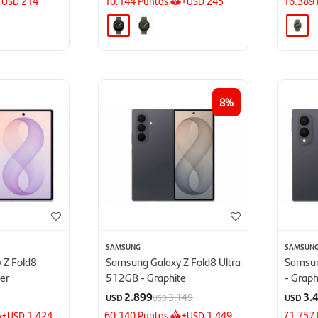
+
214
10.144
Puntos
+
245
16.389
USD
USD
8
SAMSUNG
SAMSUN
 Z Fold8
Samsung Galaxy Z Fold8 Ultra
Samsun
er
512GB - Graphite
- Graph
2.899
3.
3.149
USD
USD
USD
+
1.424
60.140
Puntos
+
1.449
71.757
USD
USD