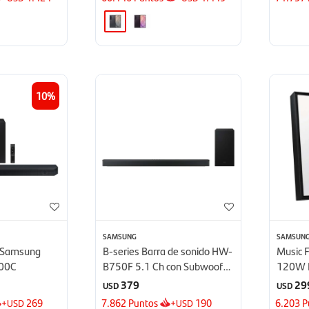
10
SAMSUNG
SAMSUN
o Samsung
B-series Barra de sonido HW-
Music 
00C
B750F 5.1 Ch con Subwoofer
120W 
- 2025
LS60D
379
29
USD
USD
+
269
7.862
Puntos
+
190
6.203
P
USD
USD