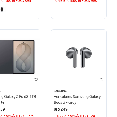
Puntos
+
395
40.639
Puntos
+
980
USD
USD
G
SAMSUNG
g Galaxy Z Fold8 1TB
Auriculares Samsung Galaxy
ite
Buds 3 - Gray
459
249
USD
Puntos
+
1.729
5.166
Puntos
+
124
USD
USD