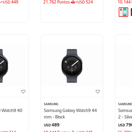
+
449
21.762
Puntos
+
524
10.144
USD
USD
SAMSUNG
SAMSUN
y Watch9 40
Samsung Galaxy Watch9 44
Samsun
mm - Black
2 - Silv
489
79
USD
USD