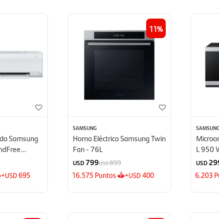
11
SAMSUNG
SAMSUN
nado Samsung
Horno Eléctrico Samsung Twin
Microo
indFree
Fan - 76L
L 950 
TU
Defrost
799
29
899
USD
USD
USD
+
695
16.575
Puntos
+
400
6.203
P
USD
USD