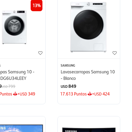
13
G
SAMSUNG
opas Samsung 10 -
Lavasecarropas Samsung 10
DG6U34LEEY
- Blanco
9
849
799
USD
USD
Puntos
+
349
17.613
Puntos
+
424
USD
USD