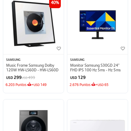
40
SAMSUNG
SAMSUNG
Music Frame Samsung Dolby
Monitor Samsung S30GD 24''
120W HW-LS60D - HW-LS60D
FHD IPS 100 Hz 5ms - Hz 5ms
299
129
499
USD
USD
USD
6.203
Puntos
+
149
2.676
Puntos
+
65
USD
USD