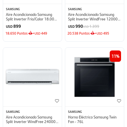
SAMSUNG
SAMSUNG
Aire Acondicionado Samsung
Aire Acondicionado Samsung
Split Inverter Frío/Calor 18.000
Split Inverter WindFree 12000
BTU - BTU
BTU - BTU
899
990
1.399
USD
USD
USD
18.650
Puntos
+
449
20.538
Puntos
+
495
USD
USD
11
SAMSUNG
SAMSUNG
Aire Acondicionado Samsung
Horno Eléctrico Samsung Twin
Split Inverter WindFree 24000
Fan - 76L
BTU - BTU