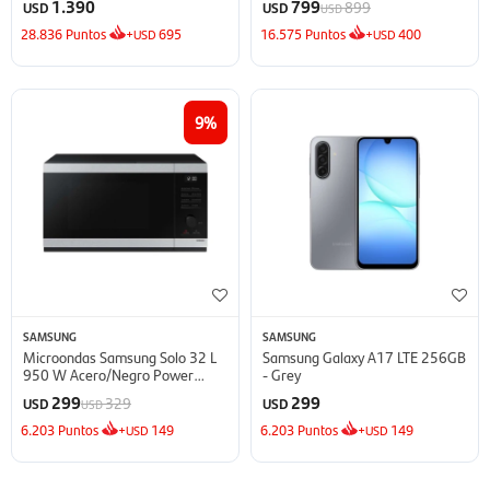
1.390
799
899
USD
USD
USD
28.836
Puntos
+
695
16.575
Puntos
+
400
USD
USD
9
SAMSUNG
SAMSUNG
Microondas Samsung Solo 32 L
Samsung Galaxy A17 LTE 256GB
950 W Acero/Negro Power
- Grey
Defrost - Defrost
299
299
329
USD
USD
USD
6.203
Puntos
+
149
6.203
Puntos
+
149
USD
USD