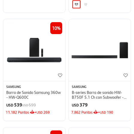
10
SAMSUNG
SAMSUNG
Barra de Sonido Samsung 360w
B-series Barra de sonido HW-
- HW-Q600C
B750F 5.1 Ch con Subwoofer -
2025
539
379
599
USD
USD
USD
11.182
Puntos
+
269
7.862
Puntos
+
190
USD
USD