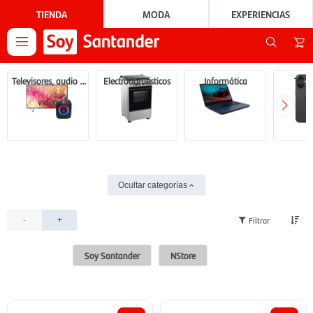
TIENDA
MODA
EXPERIENCIAS

Televisores, audio y
Electrodomésticos
Informática
Tecn
video
Ocultar categorías
-
+
Soy Santander
NStore