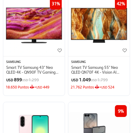
31
42
SAMSUNG
SAMSUNG
Smart TV Samsung 43'' Neo
Smart TV Samsung 55'' Neo
QLED 4K - QN90F TV Gaming
QLED QN70F 4K - Vision AI
(2025)
(2025)
899
1.049
1.299
1.799
USD
USD
USD
USD
18.650
Puntos
+
449
21.762
Puntos
+
524
USD
USD
9