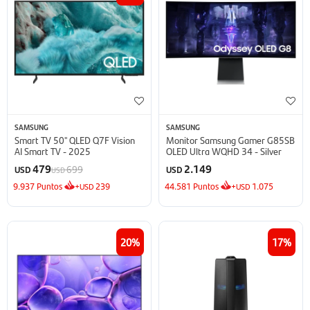
SAMSUNG
SAMSUNG
Smart TV 50'' QLED Q7F Vision
Monitor Samsung Gamer G85SB
AI Smart TV - 2025
OLED Ultra WQHD 34 - Silver
479
2.149
699
USD
USD
USD
9.937
Puntos
+
239
44.581
Puntos
+
1.075
USD
USD
20
17