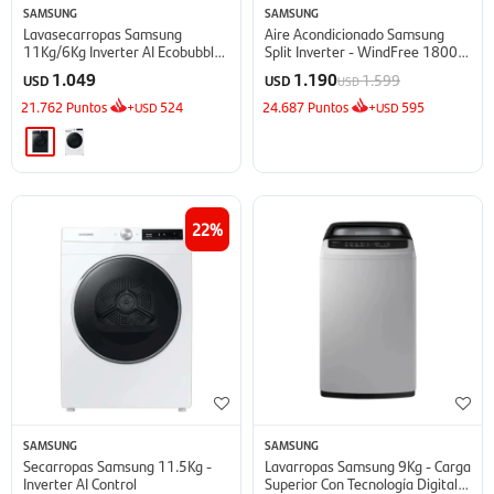
SAMSUNG
SAMSUNG
Lavasecarropas Samsung
Aire Acondicionado Samsung
11Kg/6Kg Inverter AI Ecobubble
Split Inverter - WindFree 18000
- Inox
BTU
1.049
1.190
1.599
USD
USD
USD
21.762
Puntos
+
524
24.687
Puntos
+
595
USD
USD
22
SAMSUNG
SAMSUNG
Secarropas Samsung 11.5Kg -
Lavarropas Samsung 9Kg - Carga
Inverter AI Control
Superior Con Tecnología Digital