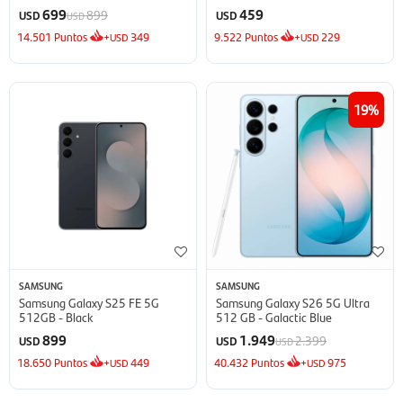
Inverter
699
459
899
USD
USD
USD
14.501
Puntos
+
349
9.522
Puntos
+
229
USD
USD
19
SAMSUNG
SAMSUNG
Samsung Galaxy S25 FE 5G
Samsung Galaxy S26 5G Ultra
512GB - Black
512 GB - Galactic Blue
899
1.949
2.399
USD
USD
USD
18.650
Puntos
+
449
40.432
Puntos
+
975
USD
USD