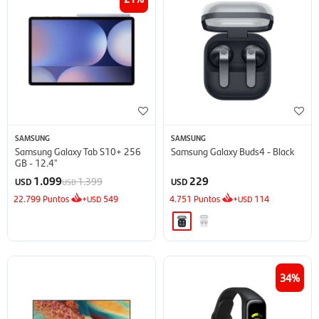
SAMSUNG
SAMSUNG
Samsung Galaxy Tab S10+ 256
Samsung Galaxy Buds4 - Black
GB - 12.4''
1.099
229
1.399
USD
USD
USD
22.799
Puntos
+
549
4.751
Puntos
+
114
USD
USD
34