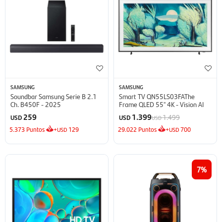
SAMSUNG
SAMSUNG
Soundbar Samsung Serie B 2.1
Smart TV QN55LS03FAThe
Ch. B450F - 2025
Frame QLED 55'' 4K - Vision AI
259
1.399
1.499
USD
USD
USD
5.373
Puntos
+
129
29.022
Puntos
+
700
USD
USD
7