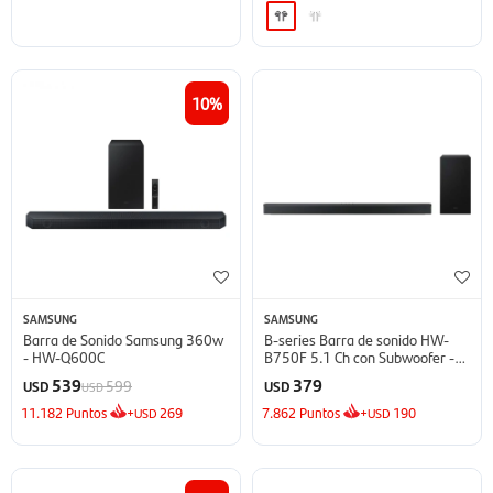
10
SAMSUNG
SAMSUNG
Barra de Sonido Samsung 360w
B-series Barra de sonido HW-
- HW-Q600C
B750F 5.1 Ch con Subwoofer -
2025
539
379
599
USD
USD
USD
11.182
Puntos
+
269
7.862
Puntos
+
190
USD
USD