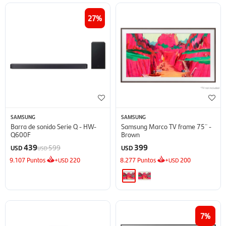
27
SAMSUNG
SAMSUNG
Barra de sonido Serie Q - HW-
Samsung Marco TV frame 75¨ -
Q600F
Brown
439
399
599
USD
USD
USD
9.107
Puntos
+
220
8.277
Puntos
+
200
USD
USD
7