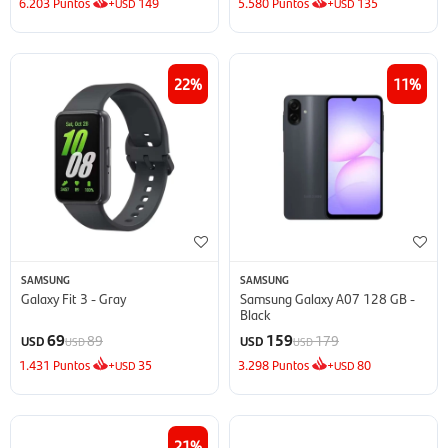
6.203
Puntos
+
149
5.580
Puntos
+
135
USD
USD
22
11
SAMSUNG
SAMSUNG
Galaxy Fit 3 - Gray
Samsung Galaxy A07 128 GB -
Black
69
159
89
179
USD
USD
USD
USD
1.431
Puntos
+
35
3.298
Puntos
+
80
USD
USD
21