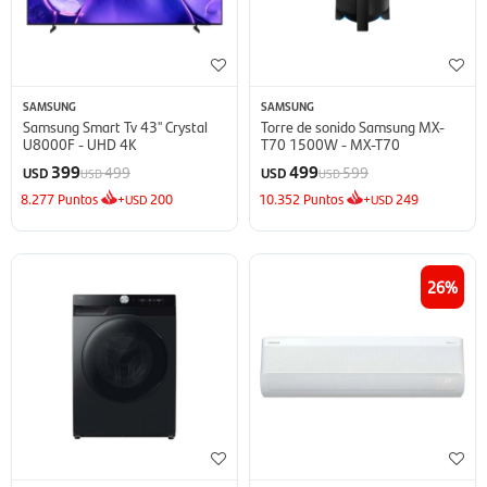
SAMSUNG
SAMSUNG
Samsung Smart Tv 43'' Crystal
Torre de sonido Samsung MX-
U8000F - UHD 4K
T70 1500W - MX-T70
399
499
499
599
USD
USD
USD
USD
8.277
Puntos
+
200
10.352
Puntos
+
249
USD
USD
26