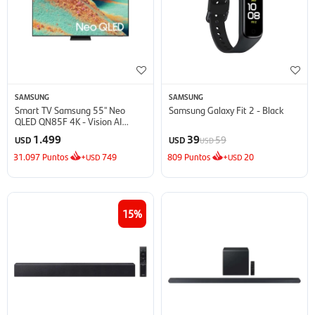
SAMSUNG
SAMSUNG
Smart TV Samsung 55'' Neo
Samsung Galaxy Fit 2 - Black
QLED QN85F 4K - Vision AI
(2025)
1.499
39
59
USD
USD
USD
31.097
Puntos
+
749
809
Puntos
+
20
USD
USD
15