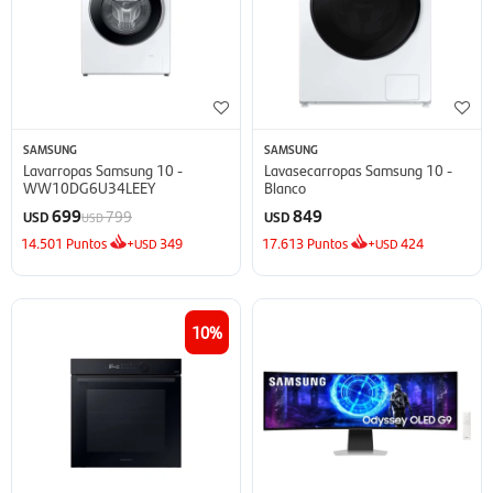
SAMSUNG
SAMSUNG
Lavarropas Samsung 10 -
Lavasecarropas Samsung 10 -
WW10DG6U34LEEY
Blanco
699
849
799
USD
USD
USD
14.501
Puntos
+
349
17.613
Puntos
+
424
USD
USD
10