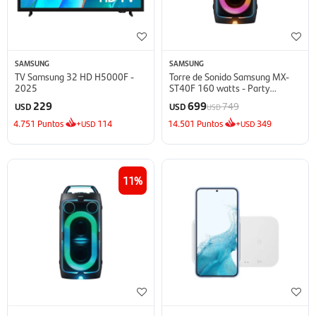
SAMSUNG
SAMSUNG
TV Samsung 32 HD H5000F -
Torre de Sonido Samsung MX-
2025
ST40F 160 watts - Party
Speaker
229
699
749
USD
USD
USD
4.751
Puntos
+
114
14.501
Puntos
+
349
USD
USD
11