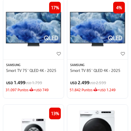
17
4
SAMSUNG
SAMSUNG
Smart TV 75¨ QLED 4K - 2025
Smart TV 85¨ QLED 4K - 2025
1.499
2.499
1.799
2.599
USD
USD
USD
USD
31.097
Puntos
+
749
51.842
Puntos
+
1.249
USD
USD
13