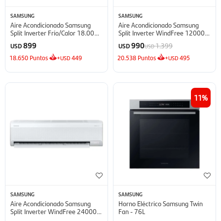
SAMSUNG
SAMSUNG
Aire Acondicionado Samsung
Aire Acondicionado Samsung
Split Inverter Frío/Calor 18.000
Split Inverter WindFree 12000
BTU - BTU
BTU - BTU
899
990
1.399
USD
USD
USD
18.650
Puntos
+
449
20.538
Puntos
+
495
USD
USD
11
SAMSUNG
SAMSUNG
Aire Acondicionado Samsung
Horno Eléctrico Samsung Twin
Split Inverter WindFree 24000
Fan - 76L
BTU - BTU