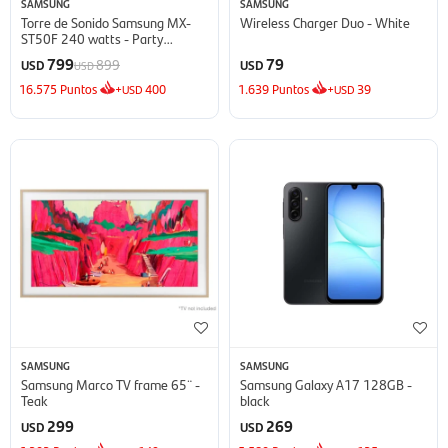
SAMSUNG
SAMSUNG
Torre de Sonido Samsung MX-
Wireless Charger Duo - White
ST50F 240 watts - Party
Speaker
799
79
899
USD
USD
USD
16.575
Puntos
+
400
1.639
Puntos
+
39
USD
USD
SAMSUNG
SAMSUNG
Samsung Marco TV frame 65¨ -
Samsung Galaxy A17 128GB -
Teak
black
299
269
USD
USD