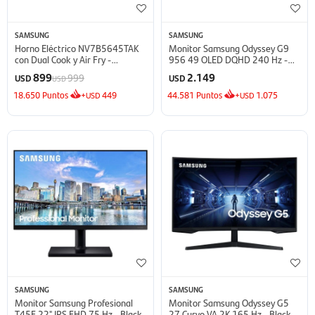
SAMSUNG
SAMSUNG
Horno Eléctrico NV7B5645TAK
Monitor Samsung Odyssey G9
con Dual Cook y Air Fry -
956 49 OLED DQHD 240 Hz -
NV7B5645TAK
Silver
899
2.149
999
USD
USD
USD
18.650
Puntos
+
449
44.581
Puntos
+
1.075
USD
USD
SAMSUNG
SAMSUNG
Monitor Samsung Profesional
Monitor Samsung Odyssey G5
T45F 22" IPS FHD 75 Hz - Black
27 Curvo VA 2K 165 Hz - Black