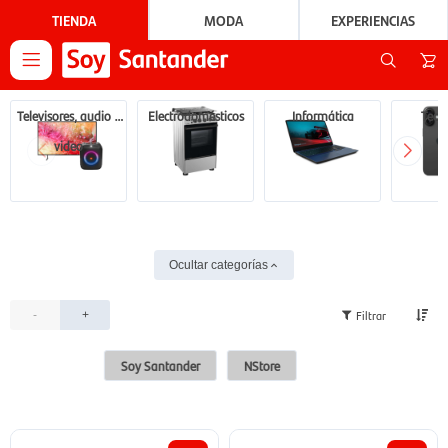
TIENDA
MODA
EXPERIENCIAS

Televisores, audio y
Electrodomésticos
Informática
Tecn
video
Ocultar categorías
-
+
Soy Santander
NStore