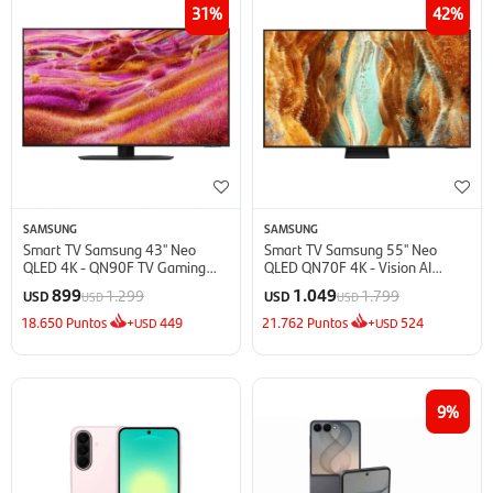
31
42
SAMSUNG
SAMSUNG
Smart TV Samsung 43'' Neo
Smart TV Samsung 55'' Neo
QLED 4K - QN90F TV Gaming
QLED QN70F 4K - Vision AI
(2025)
(2025)
899
1.049
1.299
1.799
USD
USD
USD
USD
18.650
Puntos
+
449
21.762
Puntos
+
524
USD
USD
9