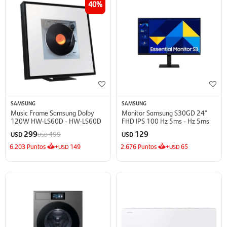
40
SAMSUNG
SAMSUNG
Music Frame Samsung Dolby
Monitor Samsung S30GD 24''
120W HW-LS60D - HW-LS60D
FHD IPS 100 Hz 5ms - Hz 5ms
299
129
499
USD
USD
USD
6.203
Puntos
+
149
2.676
Puntos
+
65
USD
USD