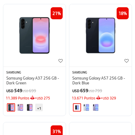
21
18
SAMSUNG
SAMSUNG
Samsung Galaxy A37 256 GB -
Samsung Galaxy A57 256 GB -
Dark Green
Dark Blue
549
659
699
799
USD
USD
USD
USD
11.389
Puntos
+
275
13.671
Puntos
+
329
USD
USD
+1
31