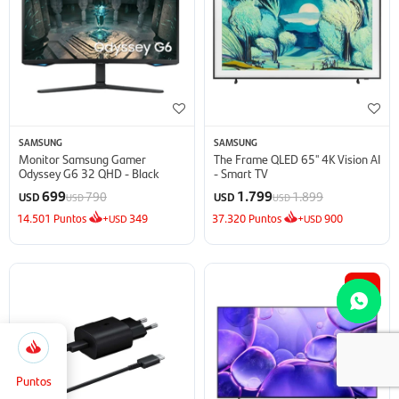
SAMSUNG
SAMSUNG
Monitor Samsung Gamer
The Frame QLED 65'' 4K Vision AI
Odyssey G6 32 QHD - Black
- Smart TV
699
1.799
790
1.899
USD
USD
USD
USD
14.501
Puntos
+
349
37.320
Puntos
+
900
USD
USD
14
5.166
Selecciona
Cerrar
la
cantidad
Puntos
de puntos