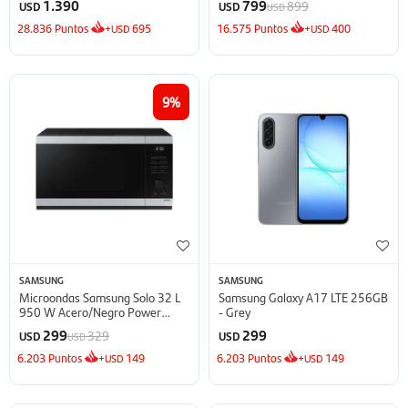
1.390
799
899
USD
USD
USD
28.836
Puntos
+
695
16.575
Puntos
+
400
USD
USD
9
SAMSUNG
SAMSUNG
Microondas Samsung Solo 32 L
Samsung Galaxy A17 LTE 256GB
950 W Acero/Negro Power
- Grey
Defrost - Defrost
299
299
329
USD
USD
USD
6.203
Puntos
+
149
6.203
Puntos
+
149
USD
USD