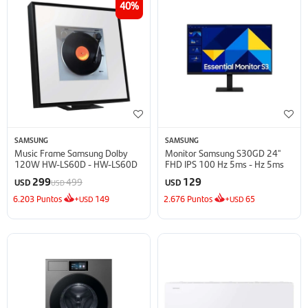
40
SAMSUNG
SAMSUNG
Music Frame Samsung Dolby
Monitor Samsung S30GD 24''
120W HW-LS60D - HW-LS60D
FHD IPS 100 Hz 5ms - Hz 5ms
299
129
499
USD
USD
USD
6.203
Puntos
+
149
2.676
Puntos
+
65
USD
USD