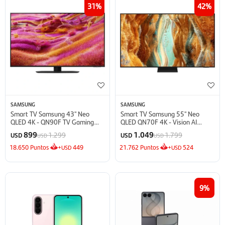
31
42
SAMSUNG
SAMSUNG
Smart TV Samsung 43'' Neo
Smart TV Samsung 55'' Neo
QLED 4K - QN90F TV Gaming
QLED QN70F 4K - Vision AI
(2025)
(2025)
899
1.049
1.299
1.799
USD
USD
USD
USD
18.650
Puntos
+
449
21.762
Puntos
+
524
USD
USD
9