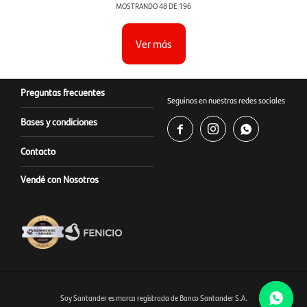
MOSTRANDO
48
DE
196
Ver más
Preguntas frecuentes
Seguinos en nuestras redes sociales
Bases y condiciones



Contacto
Vendé con Nosotros
Soy Santander es marca registrada de Banco Santander S.A.