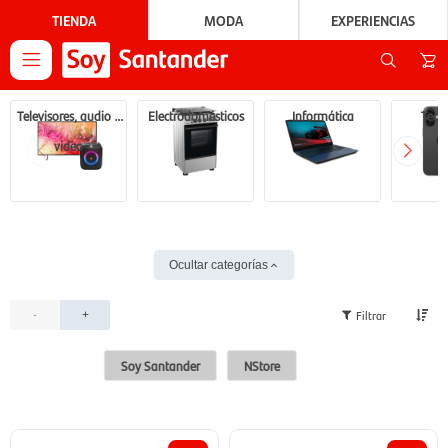
TIENDA
MODA
EXPERIENCIAS

Televisores, audio y
Electrodomésticos
Informática
Tecn
video
Ocultar categorías
-
+
Soy Santander
NStore