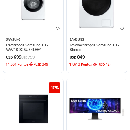
SAMSUNG
SAMSUNG
Lavarropas Samsung 10 -
Lavasecarropas Samsung 10 -
WW10DG6U34LEEY
Blanco
699
849
799
USD
USD
USD
14.501
Puntos
+
349
17.613
Puntos
+
424
USD
USD
10