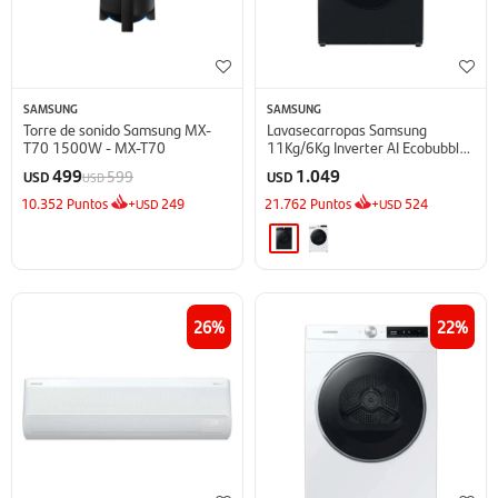
SAMSUNG
SAMSUNG
Torre de sonido Samsung MX-
Lavasecarropas Samsung
T70 1500W - MX-T70
11Kg/6Kg Inverter AI Ecobubble
- Inox
499
1.049
599
USD
USD
USD
10.352
Puntos
+
249
21.762
Puntos
+
524
USD
USD
26
22