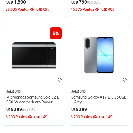
1.390
799
899
USD
USD
USD
28.836
Puntos
+
695
16.575
Puntos
+
400
USD
USD
9
SAMSUNG
SAMSUNG
Microondas Samsung Solo 32 L
Samsung Galaxy A17 LTE 256GB
950 W Acero/Negro Power
- Grey
Defrost - Defrost
299
299
329
USD
USD
USD
6.203
Puntos
+
149
6.203
Puntos
+
149
USD
USD