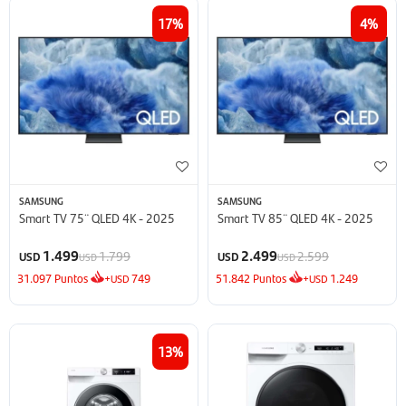
17
4
SAMSUNG
SAMSUNG
Smart TV 75¨ QLED 4K - 2025
Smart TV 85¨ QLED 4K - 2025
1.499
2.499
1.799
2.599
USD
USD
USD
USD
31.097
Puntos
+
749
51.842
Puntos
+
1.249
USD
USD
13