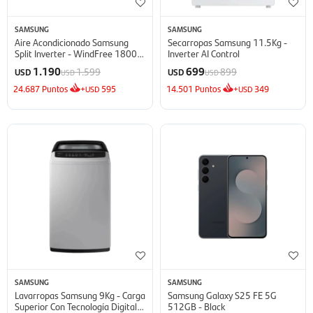
SAMSUNG
SAMSUNG
Aire Acondicionado Samsung
Secarropas Samsung 11.5Kg -
Split Inverter - WindFree 18000
Inverter AI Control
BTU
1.190
699
1.599
899
USD
USD
USD
USD
24.687
Puntos
+
595
14.501
Puntos
+
349
USD
USD
SAMSUNG
SAMSUNG
Lavarropas Samsung 9Kg - Carga
Samsung Galaxy S25 FE 5G
Superior Con Tecnología Digital
512GB - Black