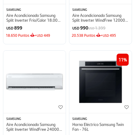
SAMSUNG
SAMSUNG
Aire Acondicionado Samsung
Aire Acondicionado Samsung
Split Inverter Frío/Calor 18.000
Split Inverter WindFree 12000
BTU - BTU
BTU - BTU
899
990
1.399
USD
USD
USD
18.650
Puntos
+
449
20.538
Puntos
+
495
USD
USD
11
SAMSUNG
SAMSUNG
Aire Acondicionado Samsung
Horno Eléctrico Samsung Twin
Split Inverter WindFree 24000
Fan - 76L
BTU - BTU