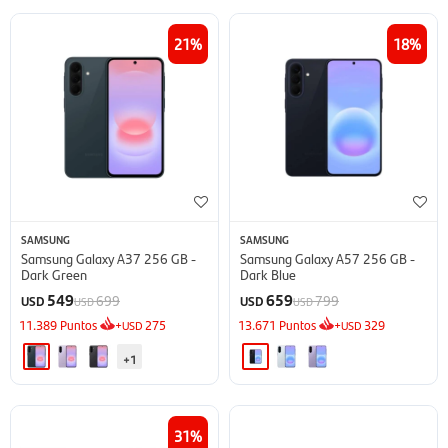
21
18
SAMSUNG
SAMSUNG
Samsung Galaxy A37 256 GB -
Samsung Galaxy A57 256 GB -
Dark Green
Dark Blue
549
659
699
799
USD
USD
USD
USD
11.389
Puntos
+
275
13.671
Puntos
+
329
USD
USD
+1
31