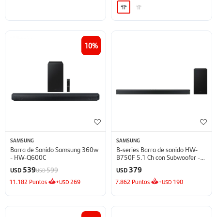
10
SAMSUNG
SAMSUNG
Barra de Sonido Samsung 360w
B-series Barra de sonido HW-
- HW-Q600C
B750F 5.1 Ch con Subwoofer -
2025
539
379
599
USD
USD
USD
11.182
Puntos
+
269
7.862
Puntos
+
190
USD
USD