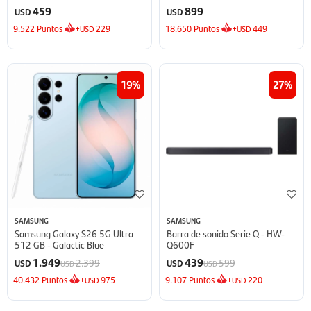
Inverter
459
899
USD
USD
9.522
Puntos
+
229
18.650
Puntos
+
449
USD
USD
19
27
SAMSUNG
SAMSUNG
Samsung Galaxy S26 5G Ultra
Barra de sonido Serie Q - HW-
512 GB - Galactic Blue
Q600F
1.949
439
2.399
599
USD
USD
USD
USD
40.432
Puntos
+
975
9.107
Puntos
+
220
USD
USD