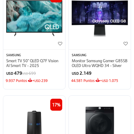
SAMSUNG
SAMSUNG
Smart TV 50'' QLED Q7F Vision
Monitor Samsung Gamer G85SB
AI Smart TV - 2025
OLED Ultra WQHD 34 - Silver
479
2.149
699
USD
USD
USD
9.937
Puntos
+
239
44.581
Puntos
+
1.075
USD
USD
17