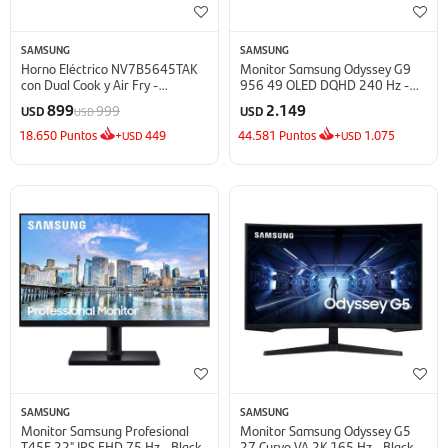
SAMSUNG
SAMSUNG
Horno Eléctrico NV7B5645TAK
Monitor Samsung Odyssey G9
con Dual Cook y Air Fry -
956 49 OLED DQHD 240 Hz -
NV7B5645TAK
Silver
899
2.149
999
USD
USD
USD
18.650
Puntos
+
449
44.581
Puntos
+
1.075
USD
USD
SAMSUNG
SAMSUNG
Monitor Samsung Profesional
Monitor Samsung Odyssey G5
T45F 22" IPS FHD 75 Hz - Black
27 Curvo VA 2K 165 Hz - Black