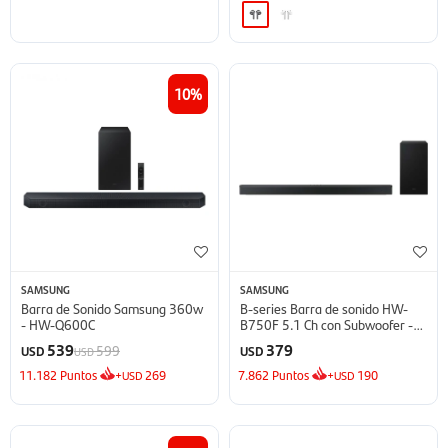
10
SAMSUNG
SAMSUNG
Barra de Sonido Samsung 360w
B-series Barra de sonido HW-
- HW-Q600C
B750F 5.1 Ch con Subwoofer -
2025
539
379
599
USD
USD
USD
11.182
Puntos
+
269
7.862
Puntos
+
190
USD
USD