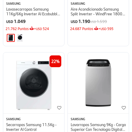
SAMSUNG
SAMSUNG
Lavasecarropas Samsung
Aire Acondicionado Samsung
11Kg/6Kg Inverter AI Ecobubble
Split Inverter - WindFree 18000
- Inox
BTU
1.049
1.190
1.599
USD
USD
USD
21.762
Puntos
+
524
24.687
Puntos
+
595
USD
USD
22
SAMSUNG
SAMSUNG
Secarropas Samsung 11.5Kg -
Lavarropas Samsung 9Kg - Carga
Inverter AI Control
Superior Con Tecnología Digital