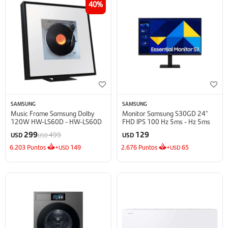
40
SAMSUNG
SAMSUNG
Music Frame Samsung Dolby
Monitor Samsung S30GD 24''
120W HW-LS60D - HW-LS60D
FHD IPS 100 Hz 5ms - Hz 5ms
299
129
499
USD
USD
USD
6.203
Puntos
+
149
2.676
Puntos
+
65
USD
USD