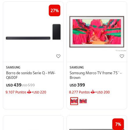
27
SAMSUNG
SAMSUNG
Barra de sonido Serie Q - HW-
Samsung Marco TV frame 75¨ -
Q600F
Brown
439
399
599
USD
USD
USD
9.107
Puntos
+
220
8.277
Puntos
+
200
USD
USD
7