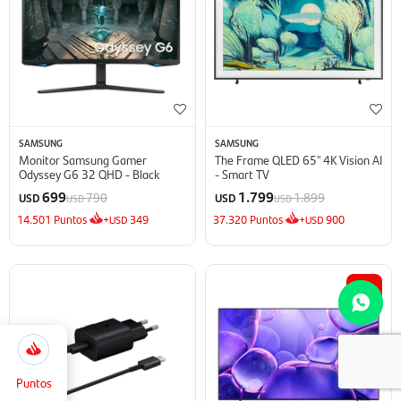
SAMSUNG
SAMSUNG
Monitor Samsung Gamer
The Frame QLED 65'' 4K Vision AI
Odyssey G6 32 QHD - Black
- Smart TV
699
1.799
790
1.899
USD
USD
USD
USD
14.501
Puntos
+
349
37.320
Puntos
+
900
USD
USD
14
5.166
Selecciona
Cerrar
la
cantidad
Puntos
de puntos