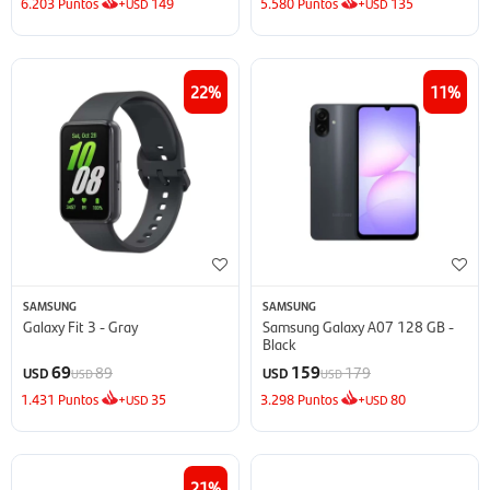
6.203
Puntos
+
149
5.580
Puntos
+
135
USD
USD
22
11
SAMSUNG
SAMSUNG
Galaxy Fit 3 - Gray
Samsung Galaxy A07 128 GB -
Black
69
159
89
179
USD
USD
USD
USD
1.431
Puntos
+
35
3.298
Puntos
+
80
USD
USD
21