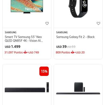
SAMSUNG
SAMSUNG
Smart TV Samsung 55'' Neo
Samsung Galaxy Fit 2 - Black
QLED QN85F 4K - Vision AI
(2025)
1.499
39
59
USD
USD
USD
31.097
Puntos
+
749
809
Puntos
+
20
USD
USD
15