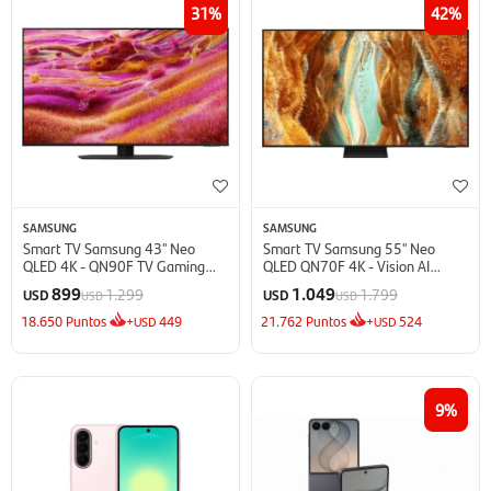
31
42
SAMSUNG
SAMSUNG
Smart TV Samsung 43'' Neo
Smart TV Samsung 55'' Neo
QLED 4K - QN90F TV Gaming
QLED QN70F 4K - Vision AI
(2025)
(2025)
899
1.049
1.299
1.799
USD
USD
USD
USD
18.650
Puntos
+
449
21.762
Puntos
+
524
USD
USD
9