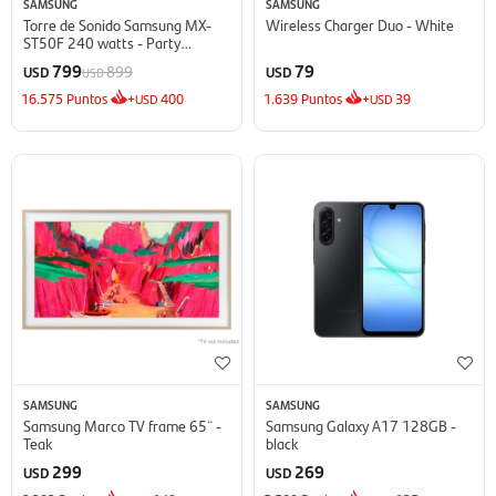
SAMSUNG
SAMSUNG
Torre de Sonido Samsung MX-
Wireless Charger Duo - White
ST50F 240 watts - Party
Speaker
799
79
899
USD
USD
USD
16.575
Puntos
+
400
1.639
Puntos
+
39
USD
USD
SAMSUNG
SAMSUNG
Samsung Marco TV frame 65¨ -
Samsung Galaxy A17 128GB -
Teak
black
299
269
USD
USD