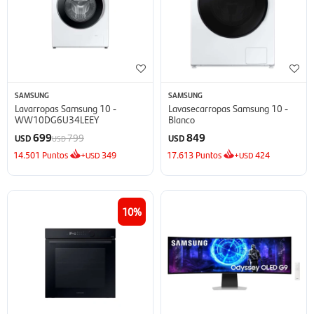
SAMSUNG
SAMSUNG
Lavarropas Samsung 10 -
Lavasecarropas Samsung 10 -
WW10DG6U34LEEY
Blanco
699
849
799
USD
USD
USD
14.501
Puntos
+
349
17.613
Puntos
+
424
USD
USD
10