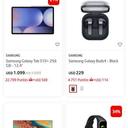
SAMSUNG
SAMSUNG
Samsung Galaxy Tab S10+ 256
Samsung Galaxy Buds4 - Black
GB - 12.4''
1.099
229
1.399
USD
USD
USD
22.799
Puntos
+
549
4.751
Puntos
+
114
USD
USD
34