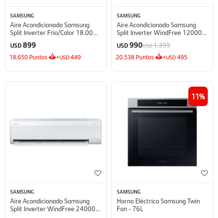
SAMSUNG
SAMSUNG
Aire Acondicionado Samsung
Aire Acondicionado Samsung
Split Inverter Frío/Calor 18.000
Split Inverter WindFree 12000
BTU - BTU
BTU - BTU
899
990
1.399
USD
USD
USD
18.650
Puntos
+
449
20.538
Puntos
+
495
USD
USD
11
SAMSUNG
SAMSUNG
Aire Acondicionado Samsung
Horno Eléctrico Samsung Twin
Split Inverter WindFree 24000
Fan - 76L
BTU - BTU