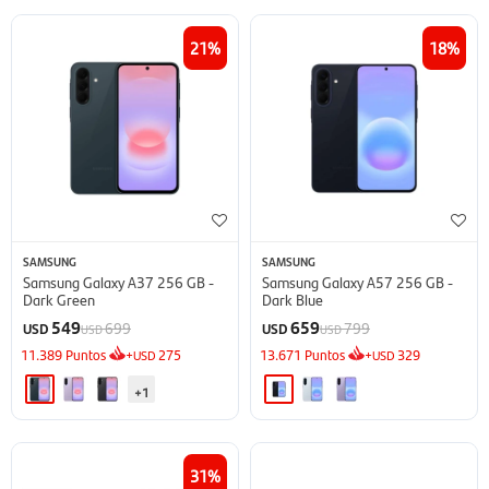
21
18
SAMSUNG
SAMSUNG
Samsung Galaxy A37 256 GB -
Samsung Galaxy A57 256 GB -
Dark Green
Dark Blue
549
659
699
799
USD
USD
USD
USD
11.389
Puntos
+
275
13.671
Puntos
+
329
USD
USD
+1
31