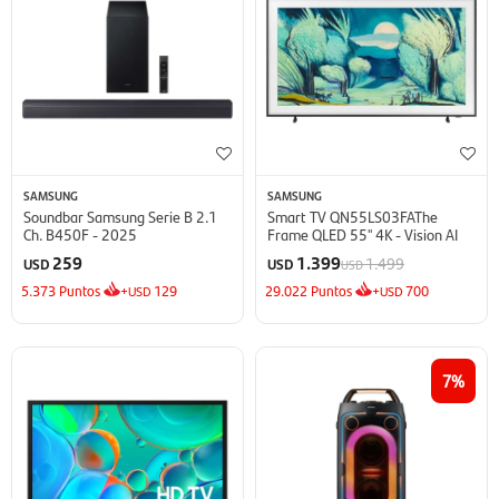
SAMSUNG
SAMSUNG
Soundbar Samsung Serie B 2.1
Smart TV QN55LS03FAThe
Ch. B450F - 2025
Frame QLED 55'' 4K - Vision AI
259
1.399
1.499
USD
USD
USD
5.373
Puntos
+
129
29.022
Puntos
+
700
USD
USD
7