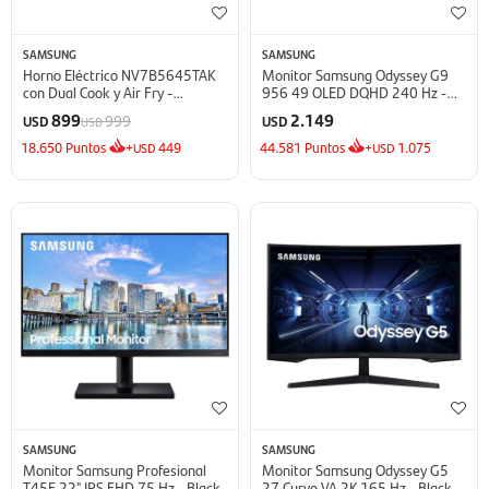
SAMSUNG
SAMSUNG
Horno Eléctrico NV7B5645TAK
Monitor Samsung Odyssey G9
con Dual Cook y Air Fry -
956 49 OLED DQHD 240 Hz -
NV7B5645TAK
Silver
899
2.149
999
USD
USD
USD
18.650
Puntos
+
449
44.581
Puntos
+
1.075
USD
USD
SAMSUNG
SAMSUNG
Monitor Samsung Profesional
Monitor Samsung Odyssey G5
T45F 22" IPS FHD 75 Hz - Black
27 Curvo VA 2K 165 Hz - Black