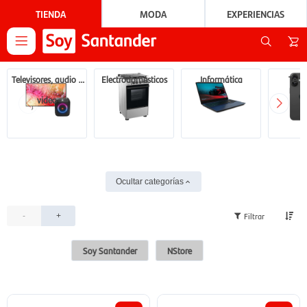
TIENDA
MODA
EXPERIENCIAS

Televisores, audio y
Electrodomésticos
Informática
Tecn
video
Ocultar categorías
-
+
Soy Santander
NStore