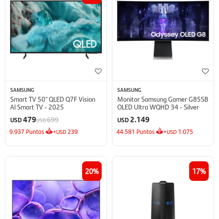
SAMSUNG
SAMSUNG
Smart TV 50'' QLED Q7F Vision
Monitor Samsung Gamer G85SB
AI Smart TV - 2025
OLED Ultra WQHD 34 - Silver
479
2.149
699
USD
USD
USD
9.937
Puntos
+
239
44.581
Puntos
+
1.075
USD
USD
20
17