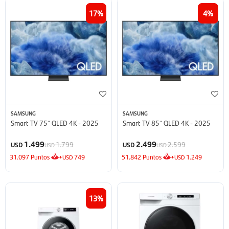
17
4
SAMSUNG
SAMSUNG
Smart TV 75¨ QLED 4K - 2025
Smart TV 85¨ QLED 4K - 2025
1.499
2.499
1.799
2.599
USD
USD
USD
USD
31.097
Puntos
+
749
51.842
Puntos
+
1.249
USD
USD
13