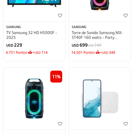
SAMSUNG
SAMSUNG
TV Samsung 32 HD H5000F -
Torre de Sonido Samsung MX-
2025
ST40F 160 watts - Party
Speaker
229
699
749
USD
USD
USD
4.751
Puntos
+
114
14.501
Puntos
+
349
USD
USD
11