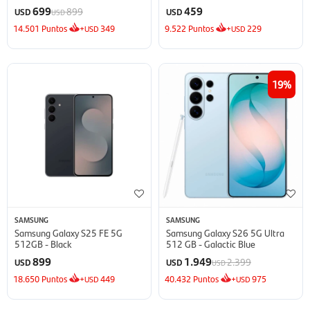
Inverter
699
459
899
USD
USD
USD
14.501
Puntos
+
349
9.522
Puntos
+
229
USD
USD
19
SAMSUNG
SAMSUNG
Samsung Galaxy S25 FE 5G
Samsung Galaxy S26 5G Ultra
512GB - Black
512 GB - Galactic Blue
899
1.949
2.399
USD
USD
USD
18.650
Puntos
+
449
40.432
Puntos
+
975
USD
USD