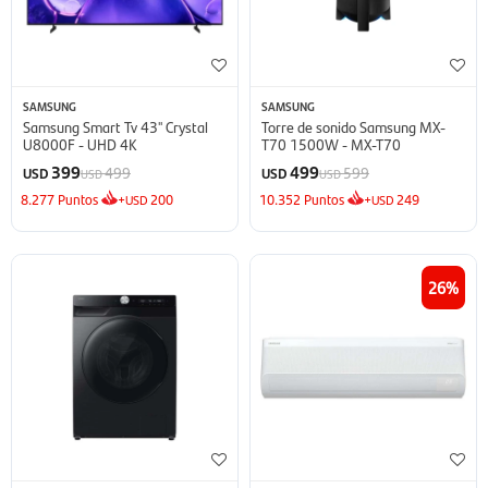
SAMSUNG
SAMSUNG
Samsung Smart Tv 43'' Crystal
Torre de sonido Samsung MX-
U8000F - UHD 4K
T70 1500W - MX-T70
399
499
499
599
USD
USD
USD
USD
8.277
Puntos
+
200
10.352
Puntos
+
249
USD
USD
26