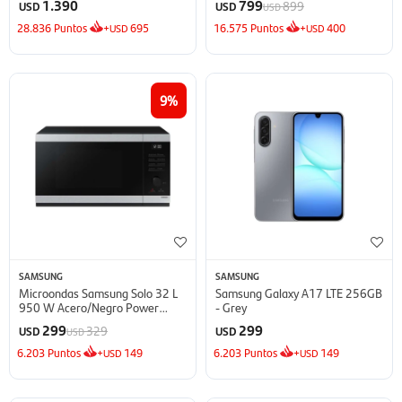
1.390
799
899
USD
USD
USD
28.836
Puntos
+
695
16.575
Puntos
+
400
USD
USD
9
SAMSUNG
SAMSUNG
Microondas Samsung Solo 32 L
Samsung Galaxy A17 LTE 256GB
950 W Acero/Negro Power
- Grey
Defrost - Defrost
299
299
329
USD
USD
USD
6.203
Puntos
+
149
6.203
Puntos
+
149
USD
USD