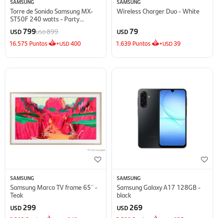
SAMSUNG
SAMSUNG
Torre de Sonido Samsung MX-
Wireless Charger Duo - White
ST50F 240 watts - Party
Speaker
799
79
899
USD
USD
USD
16.575
Puntos
+
400
1.639
Puntos
+
39
USD
USD
SAMSUNG
SAMSUNG
Samsung Marco TV frame 65¨ -
Samsung Galaxy A17 128GB -
Teak
black
299
269
USD
USD