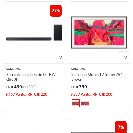
27
SAMSUNG
SAMSUNG
Barra de sonido Serie Q - HW-
Samsung Marco TV frame 75¨ -
Q600F
Brown
439
399
599
USD
USD
USD
9.107
Puntos
+
220
8.277
Puntos
+
200
USD
USD
7