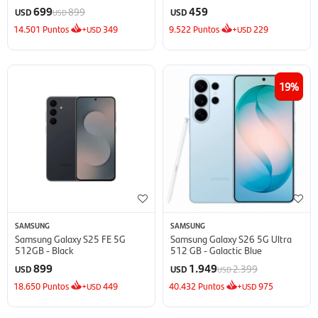
Inverter
699
459
899
USD
USD
USD
14.501
Puntos
+
349
9.522
Puntos
+
229
USD
USD
19
SAMSUNG
SAMSUNG
Samsung Galaxy S25 FE 5G
Samsung Galaxy S26 5G Ultra
512GB - Black
512 GB - Galactic Blue
899
1.949
2.399
USD
USD
USD
18.650
Puntos
+
449
40.432
Puntos
+
975
USD
USD