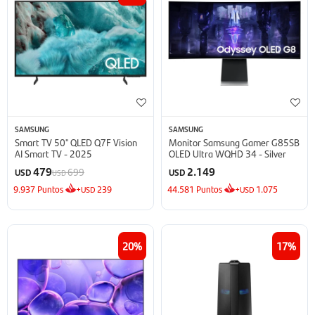
SAMSUNG
SAMSUNG
Smart TV 50'' QLED Q7F Vision
Monitor Samsung Gamer G85SB
AI Smart TV - 2025
OLED Ultra WQHD 34 - Silver
479
2.149
699
USD
USD
USD
9.937
Puntos
+
239
44.581
Puntos
+
1.075
USD
USD
20
17