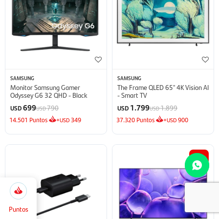
SAMSUNG
SAMSUNG
Monitor Samsung Gamer
The Frame QLED 65'' 4K Vision AI
Odyssey G6 32 QHD - Black
- Smart TV
699
1.799
790
1.899
USD
USD
USD
USD
14.501
Puntos
+
349
37.320
Puntos
+
900
USD
USD
14
5.166
Selecciona
Cerrar
la
cantidad
Puntos
de puntos