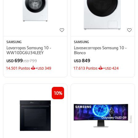
SAMSUNG
SAMSUNG
Lavarropas Samsung 10 -
Lavasecarropas Samsung 10 -
WW10DG6U34LEEY
Blanco
699
849
799
USD
USD
USD
14.501
Puntos
+
349
17.613
Puntos
+
424
USD
USD
10