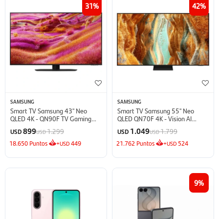
31
42
SAMSUNG
SAMSUNG
Smart TV Samsung 43'' Neo
Smart TV Samsung 55'' Neo
QLED 4K - QN90F TV Gaming
QLED QN70F 4K - Vision AI
(2025)
(2025)
899
1.049
1.299
1.799
USD
USD
USD
USD
18.650
Puntos
+
449
21.762
Puntos
+
524
USD
USD
9