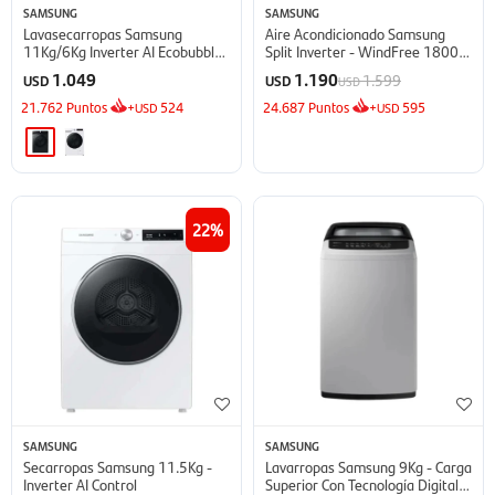
SAMSUNG
SAMSUNG
Lavasecarropas Samsung
Aire Acondicionado Samsung
11Kg/6Kg Inverter AI Ecobubble
Split Inverter - WindFree 18000
- Inox
BTU
1.049
1.190
1.599
USD
USD
USD
21.762
Puntos
+
524
24.687
Puntos
+
595
USD
USD
22
SAMSUNG
SAMSUNG
Secarropas Samsung 11.5Kg -
Lavarropas Samsung 9Kg - Carga
Inverter AI Control
Superior Con Tecnología Digital