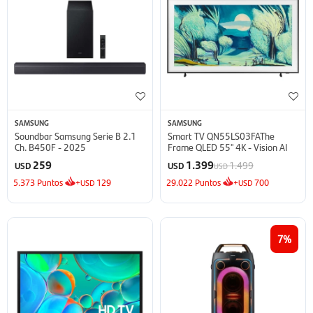
SAMSUNG
SAMSUNG
Soundbar Samsung Serie B 2.1
Smart TV QN55LS03FAThe
Ch. B450F - 2025
Frame QLED 55'' 4K - Vision AI
259
1.399
1.499
USD
USD
USD
5.373
Puntos
+
129
29.022
Puntos
+
700
USD
USD
7