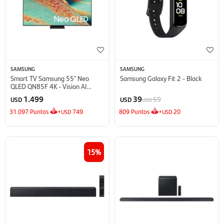
SAMSUNG
SAMSUNG
Smart TV Samsung 55'' Neo
Samsung Galaxy Fit 2 - Black
QLED QN85F 4K - Vision AI
(2025)
1.499
39
59
USD
USD
USD
31.097
Puntos
+
749
809
Puntos
+
20
USD
USD
15