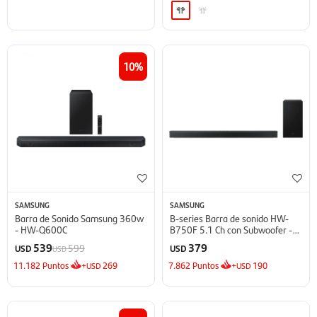
10
SAMSUNG
SAMSUNG
Barra de Sonido Samsung 360w
B-series Barra de sonido HW-
- HW-Q600C
B750F 5.1 Ch con Subwoofer -
2025
539
379
599
USD
USD
USD
11.182
Puntos
+
269
7.862
Puntos
+
190
USD
USD