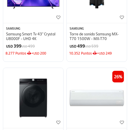
SAMSUNG
SAMSUNG
Samsung Smart Tv 43'' Crystal
Torre de sonido Samsung MX-
U8000F - UHD 4K
T70 1500W - MX-T70
399
499
499
599
USD
USD
USD
USD
8.277
Puntos
+
200
10.352
Puntos
+
249
USD
USD
26