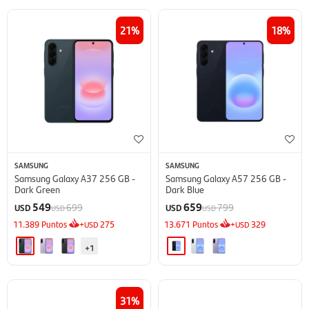
21
18
SAMSUNG
SAMSUNG
Samsung Galaxy A37 256 GB -
Samsung Galaxy A57 256 GB -
Dark Green
Dark Blue
549
659
699
799
USD
USD
USD
USD
11.389
Puntos
+
275
13.671
Puntos
+
329
USD
USD
+1
31