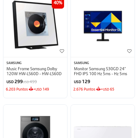
40
SAMSUNG
SAMSUNG
Music Frame Samsung Dolby
Monitor Samsung S30GD 24''
120W HW-LS60D - HW-LS60D
FHD IPS 100 Hz 5ms - Hz 5ms
299
129
499
USD
USD
USD
6.203
Puntos
+
149
2.676
Puntos
+
65
USD
USD