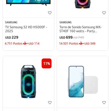
SAMSUNG
SAMSUNG
TV Samsung 32 HD H5000F -
Torre de Sonido Samsung MX-
2025
ST40F 160 watts - Party
Speaker
229
699
749
USD
USD
USD
4.751
Puntos
+
114
14.501
Puntos
+
349
USD
USD
11