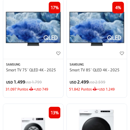
17
4
SAMSUNG
SAMSUNG
Smart TV 75¨ QLED 4K - 2025
Smart TV 85¨ QLED 4K - 2025
1.499
2.499
1.799
2.599
USD
USD
USD
USD
31.097
Puntos
+
749
51.842
Puntos
+
1.249
USD
USD
13