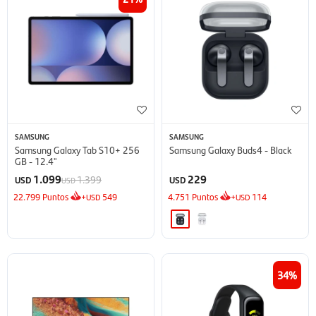
SAMSUNG
SAMSUNG
Samsung Galaxy Tab S10+ 256
Samsung Galaxy Buds4 - Black
GB - 12.4''
1.099
229
1.399
USD
USD
USD
22.799
Puntos
+
549
4.751
Puntos
+
114
USD
USD
34