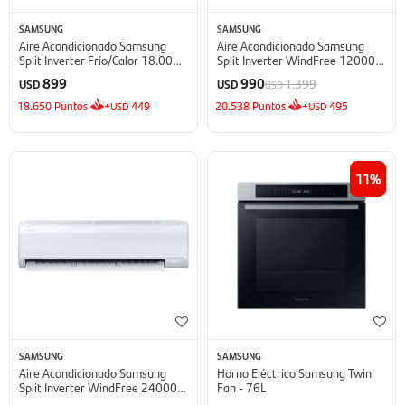
SAMSUNG
SAMSUNG
Aire Acondicionado Samsung
Aire Acondicionado Samsung
Split Inverter Frío/Calor 18.000
Split Inverter WindFree 12000
BTU - BTU
BTU - BTU
899
990
1.399
USD
USD
USD
18.650
Puntos
+
449
20.538
Puntos
+
495
USD
USD
11
SAMSUNG
SAMSUNG
Aire Acondicionado Samsung
Horno Eléctrico Samsung Twin
Split Inverter WindFree 24000
Fan - 76L
BTU - BTU