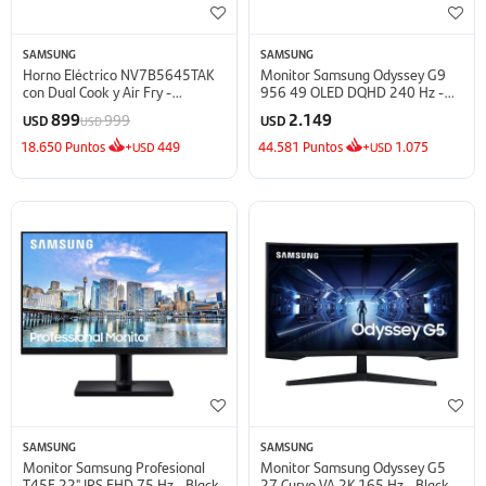
SAMSUNG
SAMSUNG
Horno Eléctrico NV7B5645TAK
Monitor Samsung Odyssey G9
con Dual Cook y Air Fry -
956 49 OLED DQHD 240 Hz -
NV7B5645TAK
Silver
899
2.149
999
USD
USD
USD
18.650
Puntos
+
449
44.581
Puntos
+
1.075
USD
USD
SAMSUNG
SAMSUNG
Monitor Samsung Profesional
Monitor Samsung Odyssey G5
T45F 22" IPS FHD 75 Hz - Black
27 Curvo VA 2K 165 Hz - Black