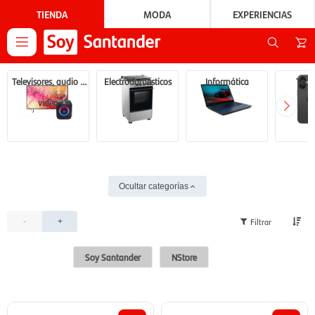
TIENDA
MODA
EXPERIENCIAS

Televisores, audio y
Electrodomésticos
Informática
Tecn
video
Ocultar categorías
-
+
Soy Santander
NStore