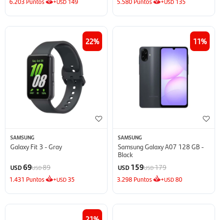
6.203
Puntos
+
149
5.580
Puntos
+
135
USD
USD
22
11
SAMSUNG
SAMSUNG
Galaxy Fit 3 - Gray
Samsung Galaxy A07 128 GB -
Black
69
159
89
179
USD
USD
USD
USD
1.431
Puntos
+
35
3.298
Puntos
+
80
USD
USD
21