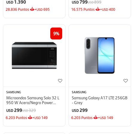
1.390
799
899
USD
USD
USD
28.836
Puntos
+
695
16.575
Puntos
+
400
USD
USD
9
SAMSUNG
SAMSUNG
Microondas Samsung Solo 32 L
Samsung Galaxy A17 LTE 256GB
950 W Acero/Negro Power
- Grey
Defrost - Defrost
299
299
329
USD
USD
USD
6.203
Puntos
+
149
6.203
Puntos
+
149
USD
USD